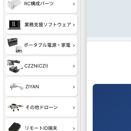
フライトコントローラー
フライトコントローラー
バッテリー・アクセサ
ブレード・プロペラ・
充電器・コネクタ・バ
受信機
ESC関連
サーボ・交換ギヤ・コ
モーター・ピニオン・
【本体】
【部品】
リー
アダプター
ランサー他
ード
ヒートシンク
未来システム工房
DJI
テラドローン
01
DJI ドローン ミニチュアコレクシ
ョン 【ランダム1種】 ガチャ カ
プセルトイ 未組み立て 模型
ASAGAO
DJI Power
DJI ROMO
GL10
GL60
LP12
MP130
TH4
02
T25 ラバーパッド
YC.JG.MQ001280.03 (一般通販禁
止・AIRSTAGEグループ専用品）
【注文後生産状況確認し請求書送
Shadow S3
付】
ROVER3（トリコプタ
レース用 ドローン
各種メーカーパーツ一
03
T25 テフロンパッド
ー）
覧
YC.JG.MQ001292.02 (一般通販禁
止・AIRSTAGEグループ専用品）
【注文後生産状況確認し請求書送
付】