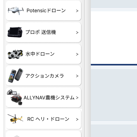
ATOM SE
プロポ
プロポバッテリー・ア
テレメトリーシステム
セサリー他
CHASING M２シリー
GLADIUS MINI S
CHASING Dory
CHASING F1
CHASING 修理部品
Insta360
INSTA×BETA SMO
AKASO
アクションカメラアク
セサリ
トラクター自動操舵シ
Taurus80E（タウラス
Aries300N（アリエス
ステム
80E 自動草刈機）
300N スピードスプレーヤー）
ヘリコプター
ホビー用 ドローン