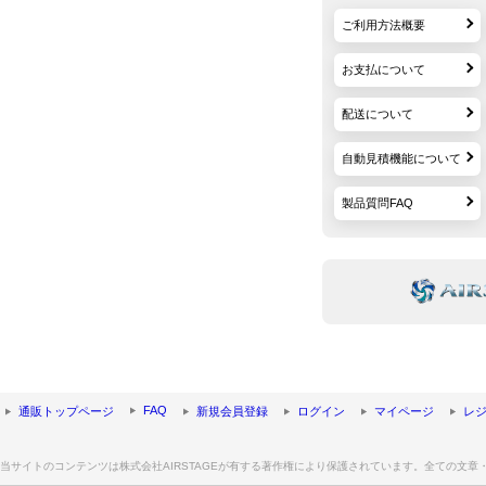
ご利用方法概要
お支払について
配送について
自動見積機能について
製品質問FAQ
FAQ
通販トップページ
新規会員登録
ログイン
マイページ
レ
当サイトのコンテンツは株式会社AIRSTAGEが有する著作権により保護されています。全ての文