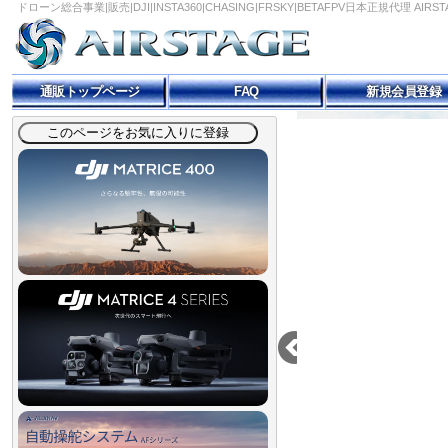
ドローン総合事業|販売|DJI|INSTA360|CHASING|FRSKY|BETAFPV日本正規代理 AIRS
通販トップページ
FAQ
新規会員登録