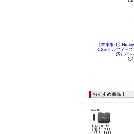
7,
【在庫限り】Nanc
1.2ｍセルフィース
応）パッ
2,
おすすめ商品！