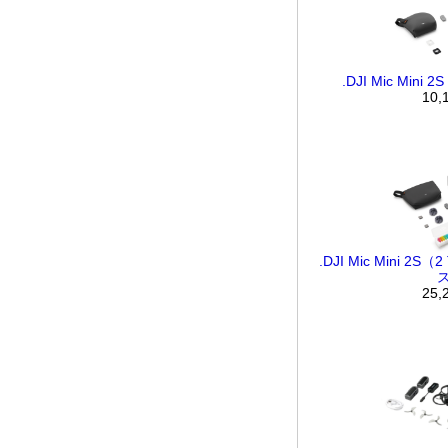
.DJI Mic Min
10,
.DJI Mic Mini 2S（
25,