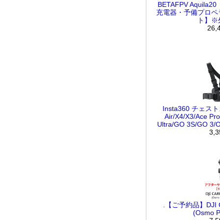
BETAFPV Aqui
充電器・予備プロペ
ト】※
26,
Insta360 チェス
Air/X4/X3/Ace Pr
Ultra/GO 3S/GO 3
3,
.【ご予約品】DJI Ca
(Osmo P