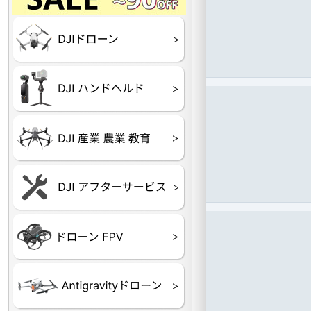
Final】OUTLET
OUTLET
OUTLET
OUTLET
OUTLET
DJI Goggles シリーズ
DJI Neo シリーズ
DJI Lito シリーズ
DJI Flip
DJI Avata シリーズ
DJI Mavic シリーズ
DJI Phantom シリーズ
DJI Inspire シリーズ
DJI FPV
DJI Spark
Ryze TELLO
DJI OSMO シリーズ
DJI RONIN・DJI RS 
DJI Mic シリーズ
リーズ
DJI 産業用 ドローン
DJI 農業用 ドローン
DJI RoboMaster
（測量・空撮）
（農薬散布）
DJI Care Refresh ドロ
DJI Care Refresh ハン
DJI Care Enterprise
DJI 定期点検サービス
ーン
ドヘルド
Air65
Air65 Ⅱ
Air75
Air75 Ⅱ
Aquila16
Aquila20
Meteor85
Beta65
Meteor65
Meteor75
Cetus
Pavo
Beta85X
Beta95X
HX100 SE
HX115
TWIG XL
BETAその他グッズ
FPV・ゴーグル・映像
器関連品