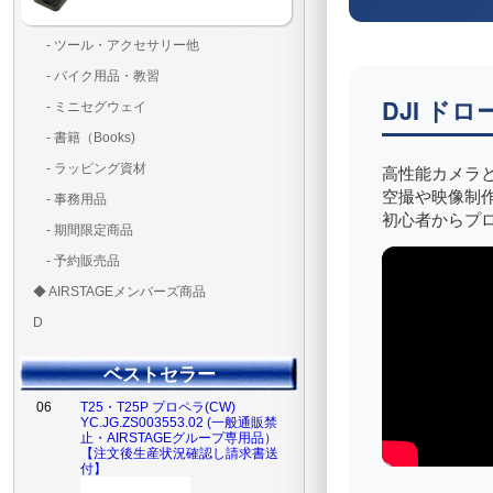
- ツール・アクセサリー他
ランディングパッド
固定系（グルー・バン
その他
アンテナ類
測定器・テスター・チ
LED（装飾・バッテリ
工具類
BOX・ケース・バッグ
メインブレード・プロ
- バイク用品・教習
ド・粘着）
ラ調整器具
ッカー類
アラーム）
04
DJI TB100 インテリジェントフライ
トバッテリー【DJI Matrice 400】
DJI ドロ
- ミニセグウェイ
- 書籍（Books)
高性能カメラ
- ラッピング資材
空撮や映像制
- 事務用品
05
T25・T25P プロペラ（CCW）
初心者からプ
YC.JG.ZS003552.02 (一般通販禁
- 期間限定商品
止・AIRSTAGEグループ専用品）
【注文後生産状況確認し請求書送
- 予約販売品
付】
◆ AIRSTAGEメンバーズ商品
ＡＩＲＳＴＡＧＥメンバ
ゴールドメンバーズ用
D
ズ用
ディーラー用
MG-1S 【S】
MG-1A 【A】
MG-1P 【R】
GS110(粒剤装置）【B】
T20
T25
T30
T10
Matrice 350 RTK
06
T25・T25P プロペラ(CW)
ベストセラー
YC.JG.ZS003553.02 (一般通販禁
止・AIRSTAGEグループ専用品）
【注文後生産状況確認し請求書送
付】