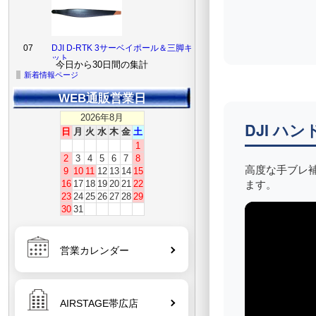
07
DJI D-RTK 3サーベイポール＆三脚キ
ット
今日から30日間の集計
新着情報ページ
08
CrystalSky & Cendence インテリジ
WEB通販営業日
ェントバッテリー WB37
2026年8月
DJI ハ
日
月
火
水
木
金
土
1
2
3
4
5
6
7
8
高度な手ブレ
9
10
11
12
13
14
15
09
DJI Matrice 4 Series
Battery【Matrice 4E】【Matrice
ます。
16
17
18
19
20
21
22
4T】
23
24
25
26
27
28
29
30
31
営業カレンダー
10
【在庫限り】DJI 65W ポータブル充
電器【Mavic 3シリーズ/Air 3シリー
ズなどに】【DJI Litoシリーズ】
【DJI Avata 360】【DJI Avata 2】
【DJI Neo】【DJI Flip】
AIRSTAGE帯広店