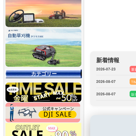
新着情報
2026-07-23
重
カテゴリー
2026-08-07
TI
2026-08-07
販
【90％OFF最終処分
【店舗展示品処分】
【～30％OFF】
【～50％OFF】
【～75％OFF】