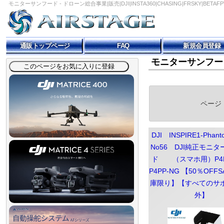
モニターサンフード - ドローン総合事業|販売|DJI|INSTA360|CHASING|FRSKY|BETA
通販トップページ
FAQ
新規会員登録
モニターサンフー
ページ
DJI INSPIRE1-Pha
No56 DJI純正モニ
ド （スマホ用）P
P4PP-NG 【50％OFF
庫限り】【すべてのサ
外】