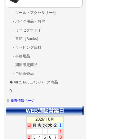
- ツール・アクセサリー他
ランディングパッド
固定系（グルー・バン
その他
アンテナ類
測定器・テスター・チ
LED（装飾・バッテリ
工具類
BOX・ケース・バッグ
メインブレード・プロ
- バイク用品・教習
ド・粘着）
ラ調整器具
ッカー類
アラーム）
- ミニセグウェイ
- 書籍（Books)
- ラッピング資材
- 事務用品
- 期間限定商品
- 予約販売品
◆ AIRSTAGEメンバーズ商品
ＡＩＲＳＴＡＧＥメンバ
ゴールドメンバーズ用
D
ズ用
ディーラー用
MG-1S 【S】
MG-1A 【A】
MG-1P 【R】
GS110(粒剤装置）【B】
T20
T25
T30
T10
Matrice 350 RTK
新着情報ページ
WEB通販営業日
2026年8月
日
月
火
水
木
金
土
1
2
3
4
5
6
7
8