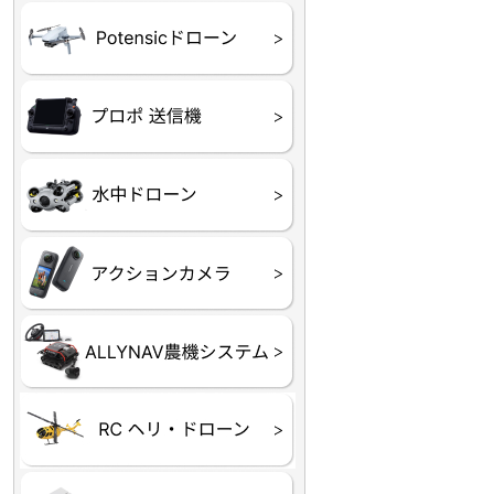
ATOM SE
プロポ
プロポバッテリー・ア
テレメトリーシステム
セサリー他
CHASING M２シリー
GLADIUS MINI S
CHASING Dory
CHASING F1
CHASING 修理部品
Insta360
INSTA×BETA SMO
AKASO
アクションカメラアク
セサリ
トラクター自動操舵シ
Taurus80E（タウラス
Aries300N（アリエス
ステム
80E 自動草刈機）
300N スピードスプレーヤー）
ヘリコプター
ホビー用 ドローン