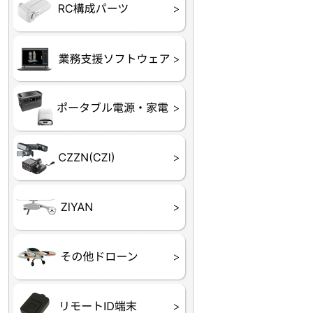
フライトコントローラー
フライトコントローラー
バッテリー・アクセサ
ブレード・プロペラ・
充電器・コネクタ・バ
受信機
ESC関連
サーボ・交換ギヤ・コ
モーター・ピニオン・
【本体】
【部品】
リー
アダプター
ランサー他
ード
ヒートシンク
未来システム工房
DJI
テラドローン
ASAGAO
DJI Power
DJI ROMO
GL10
GL60
LP12
MP130
TH4
Shadow S3
ROVER3（トリコプタ
レース用 ドローン
各種メーカーパーツ一
ー）
覧