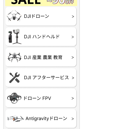
Final】OUTLET
OUTLET
OUTLET
OUTLET
OUTLET
DJI Goggles シリーズ
DJI Neo シリーズ
DJI Lito シリーズ
DJI Flip
DJI Avata シリーズ
DJI Mavic シリーズ
DJI Phantom シリーズ
DJI Inspire シリーズ
DJI FPV
DJI Spark
Ryze TELLO
DJI OSMO シリーズ
DJI RONIN・DJI RS 
DJI Mic シリーズ
リーズ
DJI 産業用 ドローン
DJI 農業用 ドローン
DJI RoboMaster
（測量・空撮）
（農薬散布）
DJI Care Refresh ドロ
DJI Care Refresh ハン
DJI Care Enterprise
DJI 定期点検サービス
ーン
ドヘルド
Air65
Air65 Ⅱ
Air75
Air75 Ⅱ
Aquila16
Aquila20
Meteor85
Beta65
Meteor65
Meteor75
Cetus
Pavo
Beta85X
Beta95X
HX100 SE
HX115
TWIG XL
BETAその他グッズ
FPV・ゴーグル・映像
器関連品