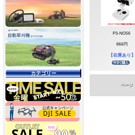
P3-NO56
866円
【在庫あり
カテゴリー
ページ
【90％OFF最終処分
【店舗展示品処分】
【～30％OFF】
【～50％OFF】
【～75％OFF】