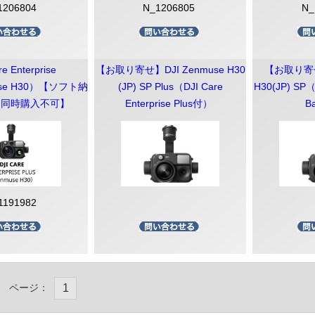
1206804
N_1206805
N_
re Enterprise
【お取り寄せ】DJI Zenmuse H30
【お取り寄せ】
use H30）【ソフト納
(JP) SP Plus（DJI Care
H30(JP) SP（D
と同時購入不可】
Enterprise Plus付）
B
1191982
ページ：
1
FF最終処分
品処分】
FF】
FF】
FF】