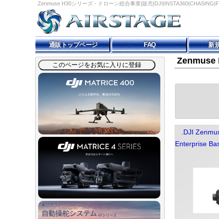
Zenmuse H30シリーズ - ドローン総合事業|販売|DJI|INSTA360|CHASING
通販トップページ
FAQ
新
Zenmus
.DJI Zenmu
Enterprise