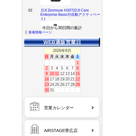
02
.DJI Zenmuse H30T(DJI Care
Enterprise Basic付自動アクティベー
ト)
今日から30日間の集計
新着情報ページ
3
【お取り寄せ】DJI Zenmuse H30
WEB通販営業日
(JP) SP Plus（DJI Care Enterprise
Plus付）
2026年8月
日
月
火
水
木
金
土
1
2
3
4
5
6
7
8
9
10
11
12
13
14
15
4
【お取り寄せ】DJI Zenmuse
H30(JP) SP（DJI Care Enterprise
16
17
18
19
20
21
22
Basic付）
23
24
25
26
27
28
29
30
31
営業カレンダー
5
DJI Care Enterprise Plus（Zenmuse
H30）【ソフト納品／物品と同時購
入不可】
AIRSTAGE帯広店