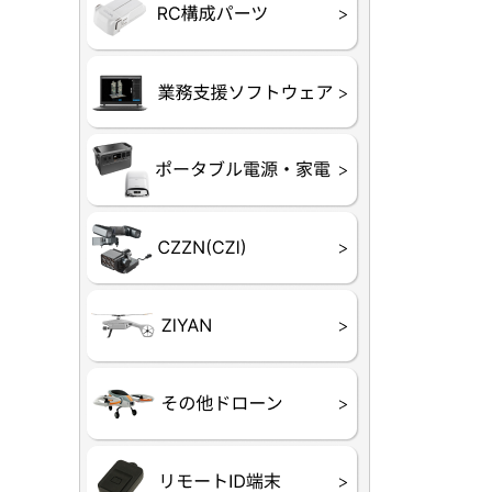
フライトコ
フライトコ
バッテリー
ブレード・
充電器・コ
受信機
ESC関連
サーボ・交
モーター・
【本体】
【部品】
リー
アダプター
ランサー他
ード
ヒートシンク
未来システム工房
DJI
テラドロー
ASAGAO
DJI Power
DJI ROMO
GL10
GL60
LP12
MP130
TH4
Shadow S3
ROVER
レース用 
各種メーカ
ー）
覧