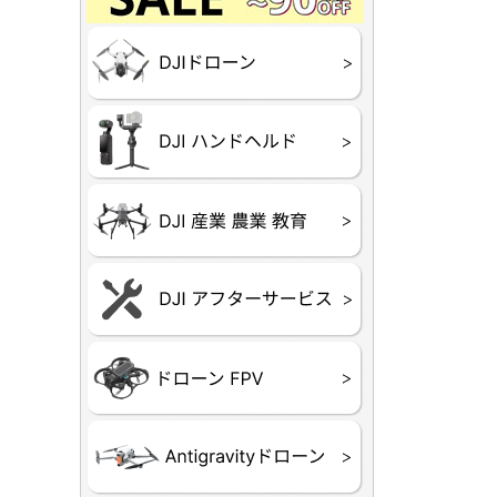
Final】OUTLET
OUTLET
OUTLET
OUTLET
OUTLET
DJI Goggles シリー
DJI Neo
DJI Lito
DJI Flip
DJI Avat
DJI Mavi
DJI Phan
DJI Insp
DJI FPV
DJI Spark
Ryze TEL
DJI OSM
DJI RONI
DJI Mic
リーズ
DJI 産業
DJI 農業
DJI RoboM
（測量・空撮）
（農薬散布）
DJI Care 
DJI Care 
DJI Care E
DJI 定期
ーン
ドヘルド
Air65
Air65 Ⅱ
Air75
Air75 Ⅱ
Aquila16
Aquila20
Meteor85
Beta65
Meteor65
Meteor75
Cetus
Pavo
Beta85X
Beta95X
HX100 SE
HX115
TWIG XL
BETAそ
FPV・ゴ
器関連品