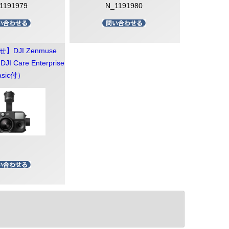
1191979
N_1191980
DJI Zenmuse
JI Care Enterprise
asic付）