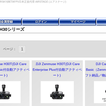
|FRSKY|BETAFPV日本正規代理 AIRSTAGE (エアステージ)
規会員登録
ログイン
マイページ
e H30シリーズ
ページ：
1
se H30T(DJI Care
.DJI Zenmuse H30T(DJI Care
DJI Ca
 Basic付自動アクティベ
Enterprise Plus付自動アクティベ
Basic（Zen
ート)
ート)
フト納品／物