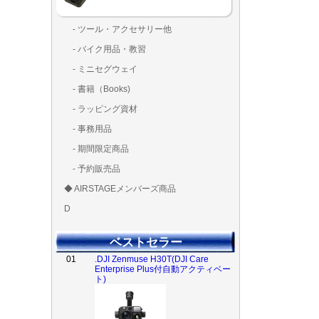
- ツール・アクセサリー他
ランディング
固定系（グ
その他
アンテナ類
測定器・テ
LED（装
工具類
BOX・ケ
メインブレ
- バイク用品・教習
ド・粘着）
ラ調整器具
ッカー類
アラーム）
- ミニセグウェイ
- 書籍（Books)
- ラッピング資材
- 事務用品
- 期間限定商品
- 予約販売品
◆ AIRSTAGEメンバーズ商品
ＡＩＲＳＴＡ
ゴールドメン
D
ズ用
ディーラー用
MG-1S 【S】
MG-1A 【A】
MG-1P 【R】
GS110(粒剤装置）【
T20
T25
T30
T10
Matrice 350 RTK
01
.DJI Zenmuse H30T(DJI Care
ベストセラー
Enterprise Plus付自動アクティベー
ト)