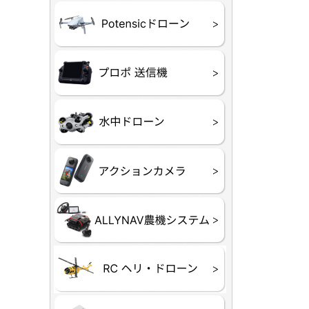
ATOM SE
プロポ
プロポバッ
テレメトリ
セサリー他
CHASIN
GLADIUS M
CHASING 
CHASING 
CHASIN
Insta360
INSTA×BE
AKASO
アクション
セサリ
トラクター
Taurus8
Aries30
ステム
80E 自動草刈機）
300N スピードスプ
ヘリコプタ
ホビー用 