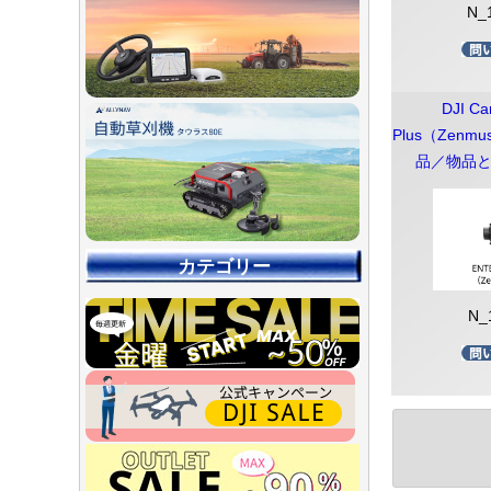
N_
DJI Ca
Plus（Zenm
品／物品
カテゴリー
N_
【90％O
【店舗展示
【～30％O
【～50％O
【～75％O