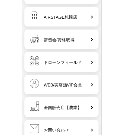
6
DJI Care Enterprise Plus（Zenmuse
H30T） JP【ソフト納品／物品と同
AIRSTAGE札幌店
時購入不可】
講習会/資格取得
7
DJI Care Enterprise
Basic（Zenmuse H30T） JP【ソフ
ト納品／物品と同時購入不可】
ドローンフィールド
WEB/実店舗VIP会員
全国販売店【農業】
お問い合わせ