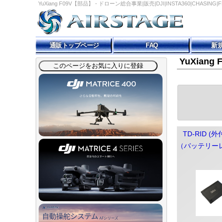
YuXiang F09V【部品】 - ドローン総合事業|販売|DJI|INSTA360|CHASIN
通販トップページ
FAQ
新
YuXiang
TD-RID 
（バッテリーレ