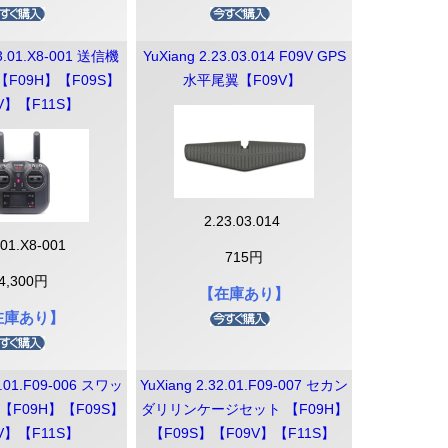
証取得
03.01.X8-001 送信機
YuXiang 2.23.03.014 F09V GPS
【F09H】【F09S】
水平尾翼【F09V】
V】【F11S】
ズ 部
 部品
Zenmuse X4S
Zenmuse X5S
Zenmuse X5・R
Zenmuse X7
H3-3D
H4-3D
E300
E310
E1200
E2000
Snail
映像伝送（LightBridge)
IOSD
部品(LightBridge)
2.23.03.014
.01.X8-001
715円
4,300円
【在庫あり】
在庫あり】
2.01.F09-006 スワッ
YuXiang 2.32.01.F09-007 セカン
F09H】【F09S】
ダリリンケージセット 【F09H】
V】【F11S】
【F09S】【F09V】【F11S】