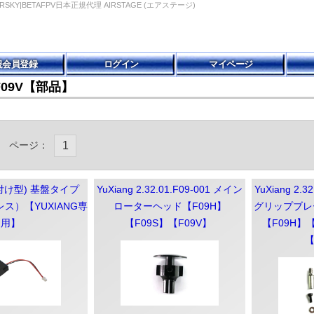
G|FRSKY|BETAFPV日本正規代理 AIRSTAGE (エアステージ)
規会員登録
ログイン
マイページ
 F09V【部品】
ページ：
1
(外付け型) 基盤タイプ
YuXiang 2.32.01.F09-001 メイン
YuXiang 2.3
ス）【YUXIANG専
ローターヘッド【F09H】
グリップブレ
用】
【F09S】【F09V】
【F09H】【
【