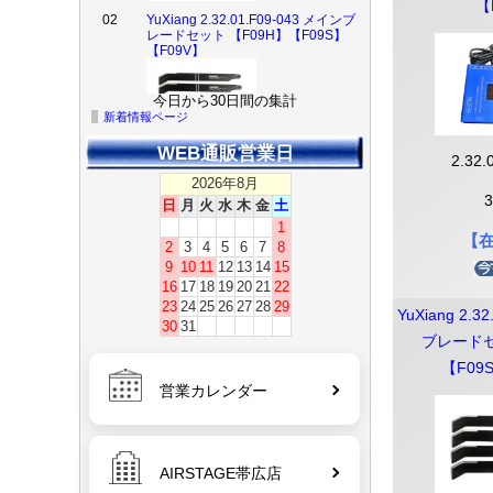
【F09V】
【
今日から30日間の集計
03
YuXiang 2.32.01.F09-005 サイクリ
新着情報ページ
ックロッカーアーム【F09H】
【F09S】【F09V】【F11S】
WEB通販営業日
2.32.
2026年8月
日
月
火
水
木
金
土
1
04
YuXiang 2.32.01.F09-042 テールロ
【
2
3
4
5
6
7
8
ーター 【F09H】【F09S】【F09V】
【F11S】
9
10
11
12
13
14
15
16
17
18
19
20
21
22
23
24
25
26
27
28
29
YuXiang 2.3
30
31
ブレードセ
05
YuXiang 2.32.01.F09-033 インジケ
【F09
ーターライト【F09H】【F09S】
営業カレンダー
【F09V】【F11S】
AIRSTAGE帯広店
06
YuXiang 2.32.01.F09-037アダプター