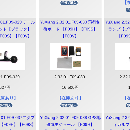
【
パッド
ルー・バン
スター・チェ
飾・バッテリー
ース・バッグ類
ード・プロペ
2.01.F09-029 テール
YuXiang 2.32.01.F09-030 飛行制
YuXiang 2.3
ット【ブラック】
御ボード 【F09H】【F09S】
ランプ【ブ
F09S】【F09V】
【F09V】
【F09
01.F09-029
2.32.01.F09-030
2.32
ＧＥメンバー
バーズ用
B】
整備資格取得者
その他
Phantom4
Phantom 4 PRO Obsidian
Phantom 4 PRO/Adv3
Phantom 4 PROPLUS
Phantom 4/PRO V2.0
MAVIC MINI
MAVIC 2
MAVIC 2 Enterprise
DJI FPV
627円
16,500円
在庫あり】
【在庫あり】
【
32.01.F09-037アダプ
YuXiang 2.32.01.F09-038 GPS地
YuXiang 2.3
【F09H】【F09S】
磁気モジュール 【F09H】
ィカルフ