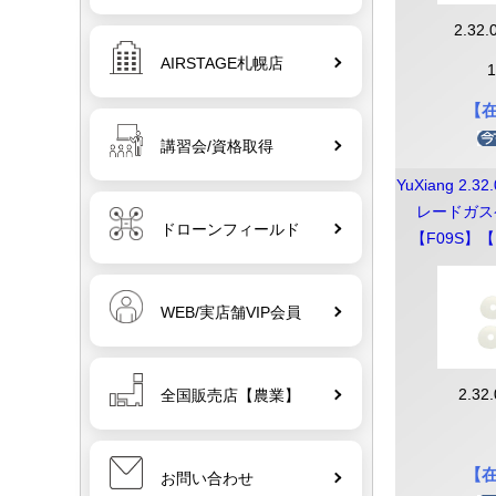
【PSE】 【F09H】【F09S】
2.32.
【F09V】
AIRSTAGE札幌店
【
07
YuXiang 2.32.01.F1-027 メインブレ
講習会/資格取得
ードガスケット 【F09H】【F09S】
【F09V】【F11S】
YuXiang 2.3
レードガスケ
ドローンフィールド
【F09S】【
08
YuXiang 2.32.01.F180-029 メインブ
レードネジセット 【F09H】
【F09S】【F09V】【F11S】
WEB/実店舗VIP会員
09
YuXiang 2.32.01.F180-038 5.8G信号
2.32
全国販売店【農業】
送信モジュール 【F09H】【F09S】
【F09V】【F11S】
【
お問い合わせ