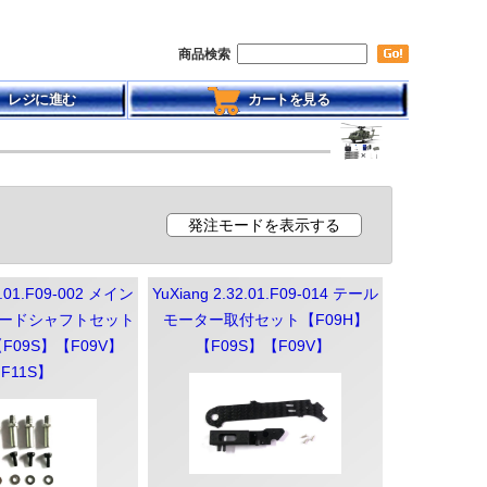
商品検索
レジに進む
カートを見る
2.01.F09-002 メイン
YuXiang 2.32.01.F09-014 テール
ードシャフトセット
モーター取付セット【F09H】
F09S】【F09V】
【F09S】【F09V】
F11S】