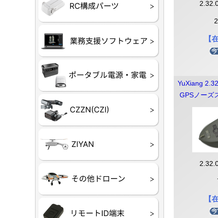
フライトコ
フライトコ
バッテリー
ブレード・
充電器・コ
受信機
ESC関連
サーボ・交
モーター・
2.32.
【本体】
【部品】
リー
アダプター
ランサー他
ード
ヒートシンク
未来システム工房
DJI
テラドロー
【
ASAGAO
DJI Power
DJI ROMO
YuXiang 2.3
GPSノーズ
GL10
GL60
LP12
MP130
TH4
Shadow S3
2.32.
ROVER
レース用 
各種メーカ
ー）
覧
【