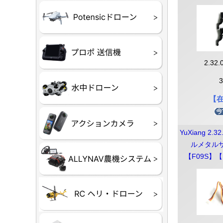
ATOM SE
プロポ
プロポバッ
テレメトリ
セサリー他
2.32.
CHASIN
GLADIUS M
CHASING 
CHASING 
CHASIN
【
Insta360
INSTA×BE
AKASO
アクション
セサリ
YuXiang 2.3
ルメタルサ
トラクター
Taurus8
Aries30
【F09S】【
ステム
80E 自動草刈機）
300N スピードスプ
ヘリコプタ
ホビー用 