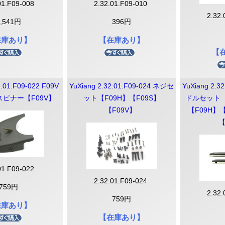
ントローラー
ントローラー
・アクセサ
プロペラ・
ネクタ・バ
換ギヤ・コ
ピニオン・
01.F09-008
2.32.01.F09-010
ナー（アダプタ）
2.32
2,541円
396円
ン
在庫あり】
【在庫あり】
【
2.01.F09-022 F09V
YuXiang 2.32.01.F09-024 ネジセ
YuXiang 2.3
スピナー【F09V】
ット【F09H】【F09S】
ドルセット
【F09V】
【F09H】【
【
01.F09-022
組み立てKIT
WALKERAレースドローン
HGLRCレースドローン
GEELANGレースドローン
Flying Robot
WALKERA
KIT本体
KIT部品
RODEO110
RODEO150
Sector132
Veyron3
X UFO-85X 4K
WASP85X
汎用
F210
F210-3D
Furious 215
Furious320
WALKERA MX400 UFO
3（トリコプタ
ドローン
ーパーツ一
2.32.01.F09-024
759円
2.32
759円
在庫あり】
【在庫あり】