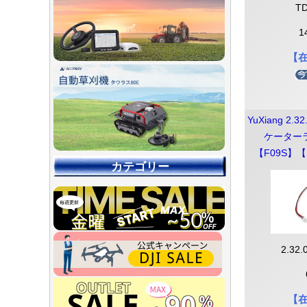
TD
1
【
YuXiang 2.3
ケーターラ
【F09S】【
カテゴリー
2.32.
【90％O
【店舗展示
【～30％O
【～50％O
【～75％O
【