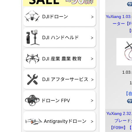
Final】OUTLET
OUTLET
OUTLET
OUTLET
OUTLET
DJI Goggles シリー
DJI Neo
DJI Lito
DJI Flip
DJI Avat
DJI Mavi
DJI Phan
DJI Insp
DJI FPV
DJI Spark
Ryze TEL
YuXiang 1.0
ーター【F
【
DJI OSM
DJI RONI
DJI Mic
リーズ
DJI 産業
DJI 農業
DJI RoboM
（測量・空撮）
（農薬散布）
1.03
DJI Care 
DJI Care 
DJI Care E
DJI 定期
ーン
ドヘルド
【
Air65
Air65 Ⅱ
Air75
Air75 Ⅱ
Aquila16
Aquila20
Meteor85
Beta65
Meteor65
Meteor75
Cetus
Pavo
Beta85X
Beta95X
HX100 SE
HX115
TWIG XL
BETAそ
FPV・ゴ
器関連品
YuXiang 2.3
ブレード
【F09H】【