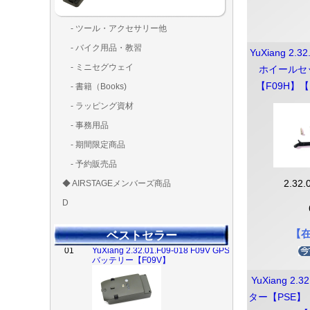
- ツール・アクセサリー他
ランディング
固定系（グ
その他
アンテナ類
測定器・テ
LED（装
工具類
BOX・ケ
メインブレ
- バイク用品・教習
ド・粘着）
ラ調整器具
ッカー類
アラーム）
YuXiang 2.3
- ミニセグウェイ
ホイールセ
【F09H】【
- 書籍（Books)
- ラッピング資材
- 事務用品
- 期間限定商品
- 予約販売品
◆ AIRSTAGEメンバーズ商品
2.32.
ＡＩＲＳＴＡ
ゴールドメン
D
ズ用
ディーラー用
MG-1S 【S】
MG-1A 【A】
MG-1P 【R】
GS110(粒剤装置）【
T20
T25
T30
T10
Matrice 350 RTK
01
YuXiang 2.32.01.F09-018 F09V GPS
バッテリー【F09V】
【
ベストセラー
YuXiang 2.
02
YuXiang 2.32.01.F09-043 メインブ
ター【PSE】 
レードセット 【F09H】【F09S】