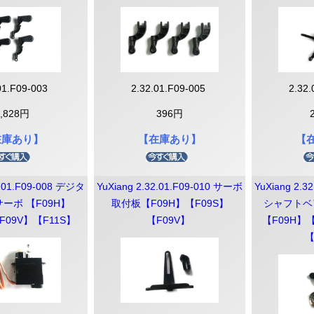
テリー・アク
ーシステム
01.F09-003
2.32.01.F09-005
2.32
CHASING M2S 2.0
CHASING M2 / M2S
CHASING M2 PRO
CHASING M2 PRO MAX
DORY
GLADIUS MINI
GLADIUS MINI S
M2
M2 PRO
M2 PRO MAX
RC送信機
E-Reel
3,828円
396円
G M２シリーズ
INI S
Dory
F1
G 修理部品
在庫あり】
【在庫あり】
【
Insta360 Flow シリーズ
Insta360 Ace シリーズ
Insta360 X シリーズ
Insta360 GO シリーズ
Insta360 ONE R シリーズ
Insta360 Flow 2 Pro
Insta360 Flow
Insta360 Ace Pro 2
Insta360 Ace
Insta360 X5
Insta360 X4
Insta360 X3
Insta360 ONE X2
Insta360 GO 3S
Insta360 GO 3
Insta360 GO 2
Insta360 GO
Insta360 ONE RS 1-Inch 360
Insta360 ONE RS
Insta360 ONE R
TA SMO
カメラアク
2.01.F09-008 デジタ
YuXiang 2.32.01.F09-010 サーボ
YuXiang 2.3
ーボ 【F09H】
取付板【F09H】【F09S】
シャフトベ
AF305（後付けトラクター自動操
AF718
Taurus80E（タウラス80E）（自
自動操舵シ
0E（タウラス
0N（アリエス
F09V】【F11S】
舵システム）
動草刈機）
【F09V】
【F09H】【
レーヤー）
【
YHC
ALIGN
G-FORCE
YuXiang（100g↑）
WALKERA MINICP（100g↓）
TOMZON（100g↓）
DE:LIGHT（100g↓）
LACIERO（100g↓）
LARK［ ラーク ］（100g↓）
LEGGERO（100g↓）
他ホビードローン
YHC ヘリ本体
YHC C032 部品
YHC C123 部品
YHC C138 部品
YHC C190 部品
ALIGN ヘリ本体
ALIGN T-REX 450【部品】
ALIGN T-REX 470【部品】
ALIGN T-REX 550【部品】
ALIGN T15【部品】
ALIGN【ツール/汎用】
G-FORCE Bo105 INCR（100
G-FORCE Ghost-Eye（100g
G-FORCE MD500
G-FORCE MH60 INCR（100g
G-FORCE ORCA360（100g↓
G-FORCE UH60 INCR（100g
G-FORCE INCREDIBLE
YuXiang ヘリ本体
YuXiang F02S【部品】
YuXiang F07S【部品】
YuXiang F07【部品】
YuXiang F08【部品】
YuXiang F09H【部品】
YuXiang F09S【部品】
YuXiang F09V【部品】
YuXiang F112-GW【部品】
YuXiang F11S【部品】
YuXiang F119S【部品】
YuXiang F112S【部品】
YuXiang F11H【部品】
TOMZON A23
TOMZON A24
ー
ドローン
INCR（100g↓）
AT（100g↓）
バッテリー
バッテリーアクセサリー
メインブレード
テールブレード
スタビブレード（パドル）
マルチロータープロペラ・スピン
コネクター
充電器・バランサー等
受信機
サーボ本体
サーボコネクター
サーボホーン
サーボ 交換ギヤ
サーボ 交換ケース
サーボアクセサリー
モーター
ピニオンギヤ・ギヤリムーバー
モーターピン・アクセサリー他
アダプター・スピンナー
マルチロータープロペラ
ピニオンギヤ
ピニオンギヤリムーバー