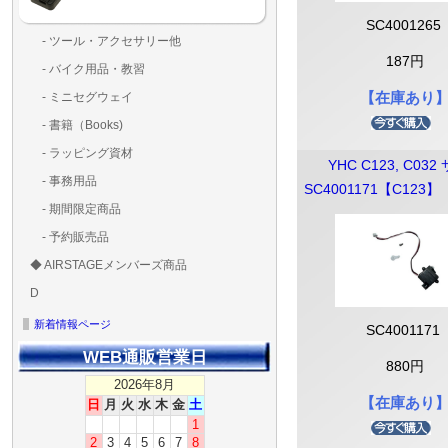
SC4001265
- ツール・アクセサリー他
ランディングパッド
固定系（グルー・バン
その他
アンテナ類
測定器・テスター・チ
LED（装飾・バッテリ
工具類
BOX・ケース・バッグ
メインブレード・プロ
187円
- バイク用品・教習
ド・粘着）
ラ調整器具
ッカー類
アラーム）
【在庫あり
- ミニセグウェイ
- 書籍（Books)
- ラッピング資材
YHC C123, C03
- 事務用品
SC4001171【C123】
- 期間限定商品
- 予約販売品
◆ AIRSTAGEメンバーズ商品
ＡＩＲＳＴＡＧＥメンバ
ゴールドメンバーズ用
D
ズ用
ディーラー用
MG-1S 【S】
MG-1A 【A】
MG-1P 【R】
GS110(粒剤装置）【B】
T20
T25
T30
T10
Matrice 350 RTK
新着情報ページ
SC4001171
WEB通販営業日
880円
2026年8月
【在庫あり
日
月
火
水
木
金
土
1
2
3
4
5
6
7
8