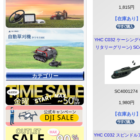
1,815円
【在庫あり
YHC C032 ケーシング
リタリーグリーン) SC4
カテゴリー
SC4001274
1,980円
【在庫あり
【90％OFF最終処分
【店舗展示品処分】
【～30％OFF】
【～50％OFF】
【～75％OFF】
YHC C032 スピンド