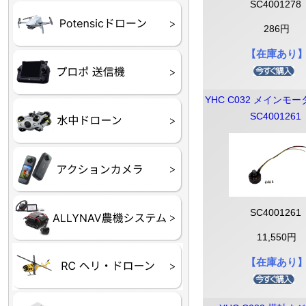
SC4001278
ATOM SE
286円
【在庫あり
プロポ
プロポバッテリー・ア
テレメトリーシステム
セサリー他
YHC C032 メインモ
CHASING M２シリー
GLADIUS MINI S
CHASING Dory
CHASING F1
CHASING 修理部品
SC4001261
Insta360
INSTA×BETA SMO
AKASO
アクションカメラアク
セサリ
トラクター自動操舵シ
Taurus80E（タウラス
Aries300N（アリエス
SC4001261
ステム
80E 自動草刈機）
300N スピードスプレーヤー）
11,550円
ヘリコプター
ホビー用 ドローン
【在庫あり