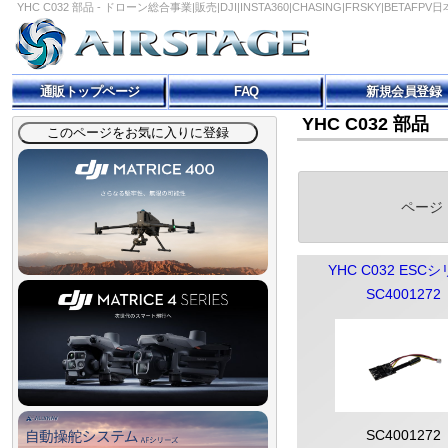
YHC C032 部品 - ドローン総合事業|販売|DJI|INSTA360|CHASING|FRSKY|BETAF
通販トップページ
FAQ
新規会員登録
YHC C032 部品
ページ
YHC C032 ESC
SC4001272
SC4001272