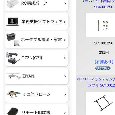
フライトコントローラー
フライトコントローラー
バッテリー・アクセサ
ブレード・プロペラ・
充電器・コネクタ・バ
受信機
ESC関連
サーボ・交換ギヤ・コ
モーター・ピニオン・
YHC C032 横軸ネ
【本体】
【部品】
リー
アダプター
ランサー他
ード
ヒートシンク
SC4001256
未来システム工房
DJI
テラドローン
ASAGAO
DJI Power
DJI ROMO
SC4001256
231円
GL10
GL60
LP12
MP130
TH4
【在庫あり
Shadow S3
YHC C032 ランディン
ンブリ SC40012
ROVER3（トリコプタ
レース用 ドローン
各種メーカーパーツ一
ー）
覧