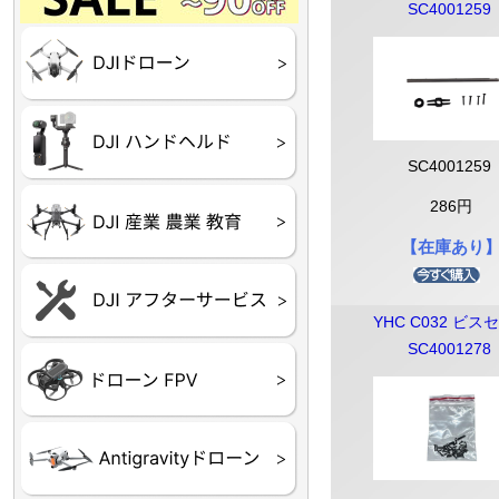
Final】OUTLET
OUTLET
OUTLET
OUTLET
OUTLET
SC4001259
DJI Goggles シリーズ
DJI Neo シリーズ
DJI Lito シリーズ
DJI Flip
DJI Avata シリーズ
DJI Mavic シリーズ
DJI Phantom シリーズ
DJI Inspire シリーズ
DJI FPV
DJI Spark
Ryze TELLO
DJI OSMO シリーズ
DJI RONIN・DJI RS 
DJI Mic シリーズ
リーズ
SC4001259
286円
DJI 産業用 ドローン
DJI 農業用 ドローン
DJI RoboMaster
（測量・空撮）
（農薬散布）
【在庫あり
DJI Care Refresh ドロ
DJI Care Refresh ハン
DJI Care Enterprise
DJI 定期点検サービス
ーン
ドヘルド
YHC C032 ビス
SC4001278
Air65
Air65 Ⅱ
Air75
Air75 Ⅱ
Aquila16
Aquila20
Meteor85
Beta65
Meteor65
Meteor75
Cetus
Pavo
Beta85X
Beta95X
HX100 SE
HX115
TWIG XL
BETAその他グッズ
FPV・ゴーグル・映像
器関連品