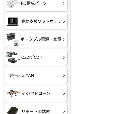
フライトコントローラー
フライトコントローラー
バッテリー・アクセサ
ブレード・プロペラ・
充電器・コネクタ・バ
受信機
ESC関連
サーボ・交換ギヤ・コ
モーター・ピニオン・
【本体】
【部品】
リー
アダプター
ランサー他
ード
ヒートシンク
未来システム工房
DJI
テラドローン
ASAGAO
DJI Power
DJI ROMO
GL10
GL60
LP12
MP130
TH4
Shadow S3
ROVER3（トリコプタ
レース用 ドローン
各種メーカーパーツ一
ー）
覧