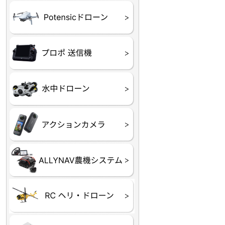
ATOM SE
プロポ
プロポバッテリー・ア
テレメトリーシステム
セサリー他
CHASING M２シリー
GLADIUS MINI S
CHASING Dory
CHASING F1
CHASING 修理部品
Insta360
INSTA×BETA SMO
AKASO
アクションカメラアク
セサリ
トラクター自動操舵シ
Taurus80E（タウラス
Aries300N（アリエス
ステム
80E 自動草刈機）
300N スピードスプレーヤー）
ヘリコプター
ホビー用 ドローン