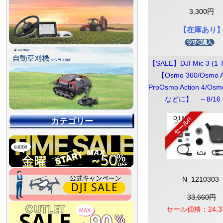
3,300円
【在庫あり
【SALE】DJI Mic 3 (1 T
【Osmo 360/Osmo Ac
ProOsmo Action 4/Osmo
などに】 ～8/16 
セール!!
カテゴリー
N_1210303
33,660円
セール価格：24,3
【90％OFF最終処分
【店舗展示品処分】
【～30％OFF】
【～50％OFF】
【～75％OFF】