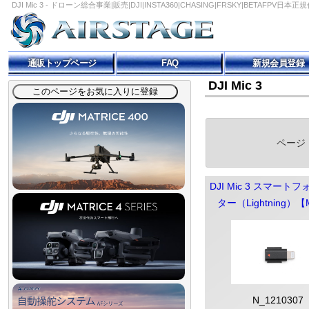
DJI Mic 3 - ドローン総合事業|販売|DJI|INSTA360|CHASING|FRSKY|BETAFPV日本
通販トップページ
FAQ
新規会員登録
DJI Mic 3
ページ
DJI Mic 3 スマート
ター（Lightning）【M
N_1210307