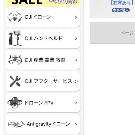
Final】OUTLET
OUTLET
OUTLET
OUTLET
OUTLET
【在庫あり
DJI Goggles シリーズ
DJI Neo シリーズ
DJI Lito シリーズ
DJI Flip
DJI Avata シリーズ
DJI Mavic シリーズ
DJI Phantom シリーズ
DJI Inspire シリーズ
DJI FPV
DJI Spark
Ryze TELLO
ページ
DJI OSMO シリーズ
DJI RONIN・DJI RS 
DJI Mic シリーズ
リーズ
DJI 産業用 ドローン
DJI 農業用 ドローン
DJI RoboMaster
（測量・空撮）
（農薬散布）
DJI Care Refresh ドロ
DJI Care Refresh ハン
DJI Care Enterprise
DJI 定期点検サービス
ーン
ドヘルド
Air65
Air65 Ⅱ
Air75
Air75 Ⅱ
Aquila16
Aquila20
Meteor85
Beta65
Meteor65
Meteor75
Cetus
Pavo
Beta85X
Beta95X
HX100 SE
HX115
TWIG XL
BETAその他グッズ
FPV・ゴーグル・映像
器関連品