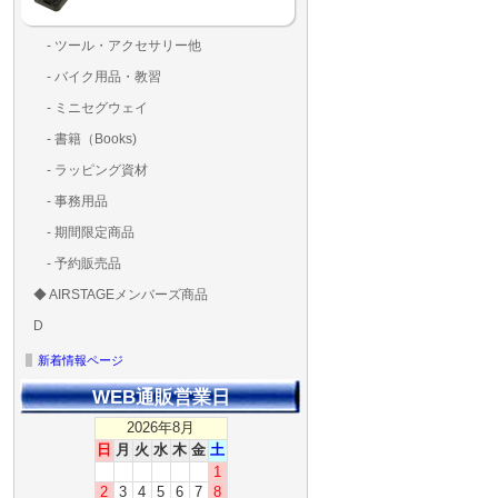
- ツール・アクセサリー他
ランディングパッド
固定系（グルー・バン
その他
アンテナ類
測定器・テスター・チ
LED（装飾・バッテリ
工具類
BOX・ケース・バッグ
メインブレード・プロ
- バイク用品・教習
ド・粘着）
ラ調整器具
ッカー類
アラーム）
- ミニセグウェイ
- 書籍（Books)
- ラッピング資材
- 事務用品
- 期間限定商品
- 予約販売品
◆ AIRSTAGEメンバーズ商品
ＡＩＲＳＴＡＧＥメンバ
ゴールドメンバーズ用
D
ズ用
ディーラー用
MG-1S 【S】
MG-1A 【A】
MG-1P 【R】
GS110(粒剤装置）【B】
T20
T25
T30
T10
Matrice 350 RTK
新着情報ページ
WEB通販営業日
2026年8月
日
月
火
水
木
金
土
1
2
3
4
5
6
7
8