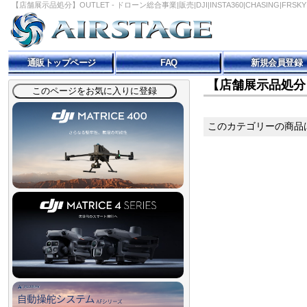
【店舗展示品処分】OUTLET - ドローン総合事業|販売|DJI|INSTA360|CHASING|FRSK
通販トップページ
FAQ
新規会員登録
【店舗展示品処分】
このカテゴリーの商品は