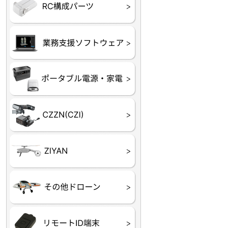
フライトコントローラー
フライトコントローラー
バッテリー・アクセサ
ブレード・プロペラ・
充電器・コネクタ・バ
受信機
ESC関連
サーボ・交換ギヤ・コ
モーター・ピニオン・
【本体】
【部品】
リー
アダプター
ランサー他
ード
ヒートシンク
未来システム工房
DJI
テラドローン
ASAGAO
DJI Power
DJI ROMO
GL10
GL60
LP12
MP130
TH4
Shadow S3
ROVER3（トリコプタ
レース用 ドローン
各種メーカーパーツ一
ー）
覧