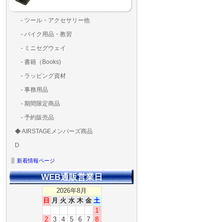
- ツール・アクセサリー他
ランディングパッド
固定系（グルー・バン
その他
アンテナ類
測定器・テスター・チ
LED（装飾・バッテリ
工具類
BOX・ケース・バッグ
メインブレード・プロ
- バイク用品・教習
ド・粘着）
ラ調整器具
ッカー類
アラーム）
- ミニセグウェイ
- 書籍（Books)
- ラッピング資材
- 事務用品
- 期間限定商品
- 予約販売品
◆ AIRSTAGEメンバーズ商品
ＡＩＲＳＴＡＧＥメンバ
ゴールドメンバーズ用
D
ズ用
ディーラー用
MG-1S 【S】
MG-1A 【A】
MG-1P 【R】
GS110(粒剤装置）【B】
T20
T25
T30
T10
Matrice 350 RTK
新着情報ページ
WEB通販営業日
2026年8月
日
月
火
水
木
金
土
1
2
3
4
5
6
7
8