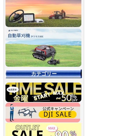
カテゴリー
【90％OFF最終処分
【店舗展示品処分】
【～30％OFF】
【～50％OFF】
【～75％OFF】