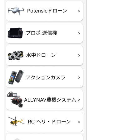
ATOM SE
プロポ
プロポバッテリー・ア
テレメトリーシステム
セサリー他
CHASING M２シリー
GLADIUS MINI S
CHASING Dory
CHASING F1
CHASING 修理部品
Insta360
INSTA×BETA SMO
AKASO
アクションカメラアク
セサリ
トラクター自動操舵シ
Taurus80E（タウラス
Aries300N（アリエス
ステム
80E 自動草刈機）
300N スピードスプレーヤー）
ヘリコプター
ホビー用 ドローン