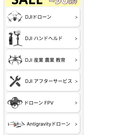
Final】OUTLET
OUTLET
OUTLET
OUTLET
OUTLET
DJI Goggles シリーズ
DJI Neo シリーズ
DJI Lito シリーズ
DJI Flip
DJI Avata シリーズ
DJI Mavic シリーズ
DJI Phantom シリーズ
DJI Inspire シリーズ
DJI FPV
DJI Spark
Ryze TELLO
DJI OSMO シリーズ
DJI RONIN・DJI RS 
DJI Mic シリーズ
リーズ
DJI 産業用 ドローン
DJI 農業用 ドローン
DJI RoboMaster
（測量・空撮）
（農薬散布）
DJI Care Refresh ドロ
DJI Care Refresh ハン
DJI Care Enterprise
DJI 定期点検サービス
ーン
ドヘルド
Air65
Air65 Ⅱ
Air75
Air75 Ⅱ
Aquila16
Aquila20
Meteor85
Beta65
Meteor65
Meteor75
Cetus
Pavo
Beta85X
Beta95X
HX100 SE
HX115
TWIG XL
BETAその他グッズ
FPV・ゴーグル・映像
器関連品