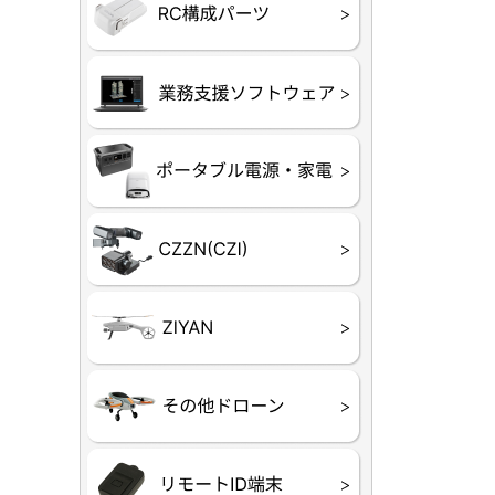
フライトコ
フライトコ
バッテリー
ブレード・
充電器・コ
受信機
ESC関連
サーボ・交
モーター・
【本体】
【部品】
リー
アダプター
ランサー他
ード
ヒートシンク
未来システム工房
DJI
テラドロー
ASAGAO
DJI Power
DJI ROMO
GL10
GL60
LP12
MP130
TH4
Shadow S3
ROVER
レース用 
各種メーカ
ー）
覧