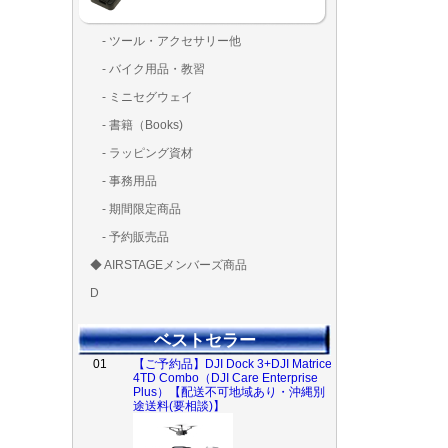
- ツール・アクセサリー他
ランディング
固定系（グ
その他
アンテナ類
測定器・テ
LED（装
工具類
BOX・ケ
メインブレ
- バイク用品・教習
ド・粘着）
ラ調整器具
ッカー類
アラーム）
- ミニセグウェイ
- 書籍（Books)
- ラッピング資材
- 事務用品
- 期間限定商品
- 予約販売品
◆ AIRSTAGEメンバーズ商品
ＡＩＲＳＴＡ
ゴールドメン
D
ズ用
ディーラー用
MG-1S 【S】
MG-1A 【A】
MG-1P 【R】
GS110(粒剤装置）【
T20
T25
T30
T10
Matrice 350 RTK
01
【ご予約品】DJI Dock 3+DJI Matrice
ベストセラー
4TD Combo（DJI Care Enterprise
Plus）【配送不可地域あり・沖縄別
途送料(要相談)】