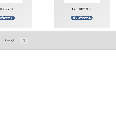
1002701
G_1002702
ページ：
1
FF最終処分
品処分】
FF】
FF】
FF】