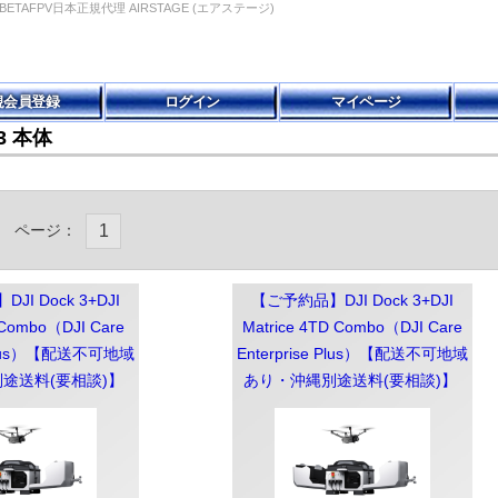
SKY|BETAFPV日本正規代理 AIRSTAGE (エアステージ)
規会員登録
ログイン
マイページ
 3 本体
ページ：
1
I Dock 3+DJI
【ご予約品】DJI Dock 3+DJI
 Combo（DJI Care
Matrice 4TD Combo（DJI Care
e Plus）【配送不可地域
Enterprise Plus）【配送不可地域
途送料(要相談)】
あり・沖縄別途送料(要相談)】