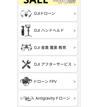
Final】OUTLET
OUTLET
OUTLET
OUTLET
OUTLET
DJI Goggles シリー
DJI Neo
DJI Lito
DJI Flip
DJI Avat
DJI Mavi
DJI Phan
DJI Insp
DJI FPV
DJI Spark
Ryze TEL
DJI OSM
DJI RONI
DJI Mic
リーズ
DJI 産業
DJI 農業
DJI RoboM
（測量・空撮）
（農薬散布）
DJI Care 
DJI Care 
DJI Care E
DJI 定期
ーン
ドヘルド
Air65
Air65 Ⅱ
Air75
Air75 Ⅱ
Aquila16
Aquila20
Meteor85
Beta65
Meteor65
Meteor75
Cetus
Pavo
Beta85X
Beta95X
HX100 SE
HX115
TWIG XL
BETAそ
FPV・ゴ
器関連品