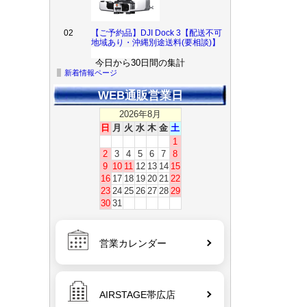
02
【ご予約品】DJI Dock 3【配送不可
地域あり・沖縄別途送料(要相談)】
今日から30日間の集計
新着情報ページ
3
【ご予約品】DJI Dock 3+DJI Matrice
4D Combo（DJI Care Enterprise
WEB通販営業日
Plus）【配送不可地域あり・沖縄別
途送料(要相談)】
2026年8月
日
月
火
水
木
金
土
1
2
3
4
5
6
7
8
9
10
11
12
13
14
15
16
17
18
19
20
21
22
23
24
25
26
27
28
29
30
31
営業カレンダー
AIRSTAGE帯広店