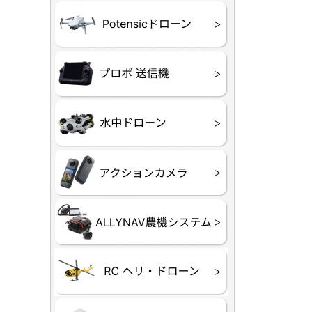
ATOM SE
プロポ
プロポバッ
テレメトリ
セサリー他
CHASIN
GLADIUS M
CHASING 
CHASING 
CHASIN
Insta360
INSTA×BE
AKASO
アクション
セサリ
トラクター
Taurus8
Aries30
ステム
80E 自動草刈機）
300N スピードスプ
ヘリコプタ
ホビー用 