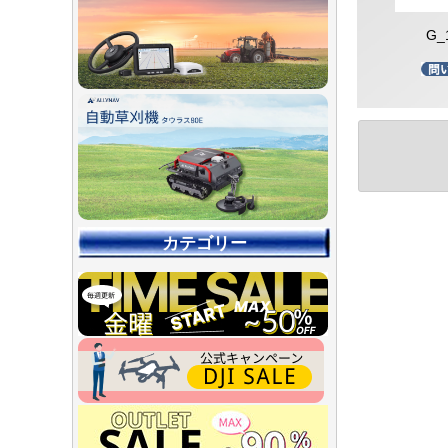
G_
カテゴリー
【90％O
【店舗展示
【～30％O
【～50％O
【～75％O