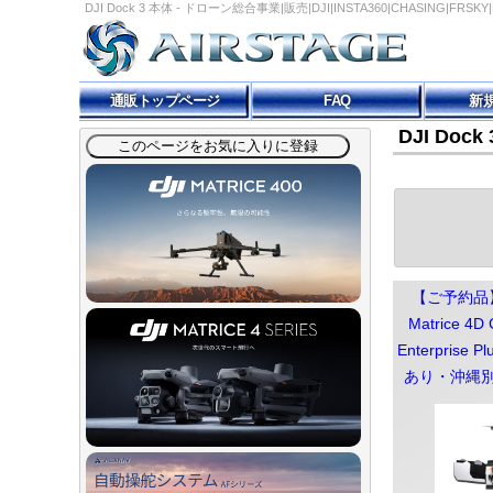
DJI Dock 3 本体 - ドローン総合事業|販売|DJI|INSTA360|CHASING|FR
通販トップページ
FAQ
新
DJI Dock
【ご予約品】DJ
Matrice 4D
Enterpris
あり・沖縄別