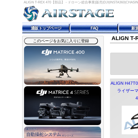
ALIGN T-REX 470【部品】 - ドローン総合事業|販売|DJI|INSTA360|CHA
通販トップページ
FAQ
新
ALIGN T
ALIGN H47T
ライザーマウ