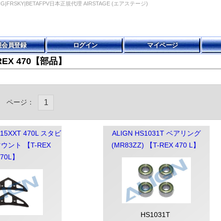
SING|FRSKY|BETAFPV日本正規代理 AIRSTAGE (エアステージ)
規会員登録
ログイン
マイページ
-REX 470【部品】
ページ：
1
015XXT 470L スタビ
ALIGN HS1031T ベアリング
ント 【T-REX
(MR83ZZ) 【T-REX 470 L】
470L】
HS1031T