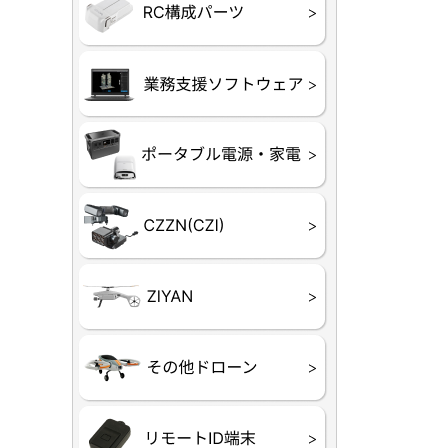
フライトコ
フライトコ
バッテリー
ブレード・
充電器・コ
受信機
ESC関連
サーボ・交
モーター・
【本体】
【部品】
リー
アダプター
ランサー他
ード
ヒートシンク
未来システム工房
DJI
テラドロー
ASAGAO
DJI Power
DJI ROMO
GL10
GL60
LP12
MP130
TH4
Shadow S3
ROVER
レース用 
各種メーカ
ー）
覧