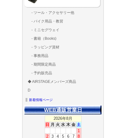
- ツール・アクセサリー他
ランディング
固定系（グ
その他
アンテナ類
測定器・テ
LED（装
工具類
BOX・ケ
メインブレ
- バイク用品・教習
ド・粘着）
ラ調整器具
ッカー類
アラーム）
- ミニセグウェイ
- 書籍（Books)
- ラッピング資材
- 事務用品
- 期間限定商品
- 予約販売品
◆ AIRSTAGEメンバーズ商品
ＡＩＲＳＴＡ
ゴールドメン
D
ズ用
ディーラー用
MG-1S 【S】
MG-1A 【A】
MG-1P 【R】
GS110(粒剤装置）【
T20
T25
T30
T10
Matrice 350 RTK
新着情報ページ
WEB通販営業日
2026年8月
日
月
火
水
木
金
土
1
2
3
4
5
6
7
8