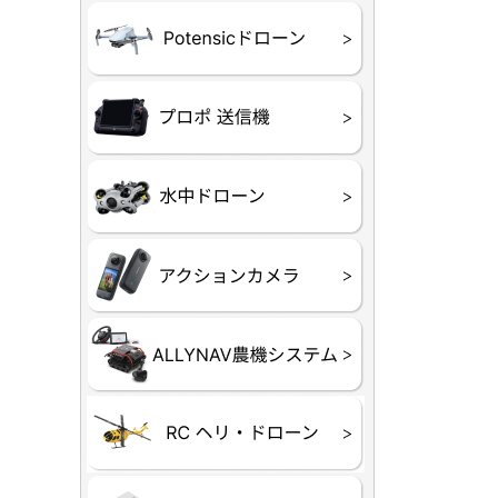
ATOM SE
プロポ
プロポバッ
テレメトリ
セサリー他
CHASIN
GLADIUS M
CHASING 
CHASING 
CHASIN
Insta360
INSTA×BE
AKASO
アクション
セサリ
トラクター
Taurus8
Aries30
ステム
80E 自動草刈機）
300N スピードスプ
ヘリコプタ
ホビー用 