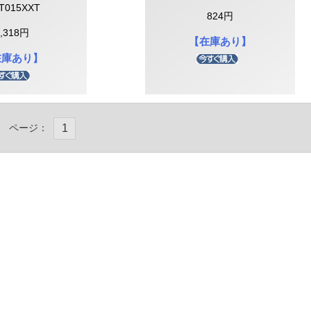
T015XXT
824円
1,318円
【在庫あり】
在庫あり】
ページ：
1
FF最終処分
品処分】
FF】
FF】
FF】