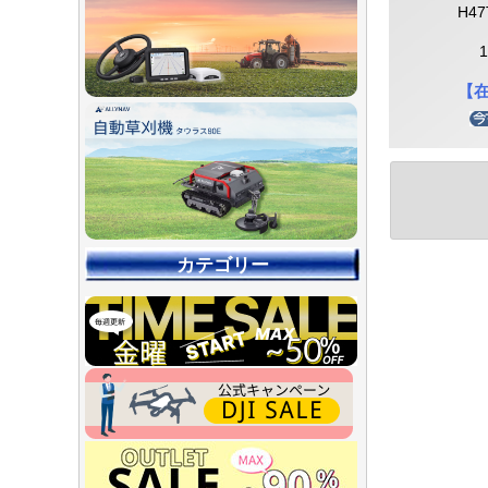
H47
【
カテゴリー
【90％O
【店舗展示
【～30％O
【～50％O
【～75％O