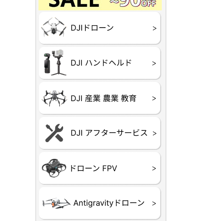
Final】OUTLET
OUTLET
OUTLET
OUTLET
OUTLET
DJI Goggles シリー
DJI Neo
DJI Lito
DJI Flip
DJI Avat
DJI Mavi
DJI Phan
DJI Insp
DJI FPV
DJI Spark
Ryze TEL
DJI OSM
DJI RONI
DJI Mic
リーズ
DJI 産業
DJI 農業
DJI RoboM
（測量・空撮）
（農薬散布）
DJI Care 
DJI Care 
DJI Care E
DJI 定期
ーン
ドヘルド
Air65
Air65 Ⅱ
Air75
Air75 Ⅱ
Aquila16
Aquila20
Meteor85
Beta65
Meteor65
Meteor75
Cetus
Pavo
Beta85X
Beta95X
HX100 SE
HX115
TWIG XL
BETAそ
FPV・ゴ
器関連品