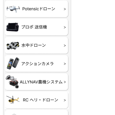
ATOM SE
プロポ
プロポバッテリー・ア
テレメトリーシステム
セサリー他
CHASING M２シリー
GLADIUS MINI S
CHASING Dory
CHASING F1
CHASING 修理部品
Insta360
INSTA×BETA SMO
AKASO
アクションカメラアク
セサリ
トラクター自動操舵シ
Taurus80E（タウラス
Aries300N（アリエス
ステム
80E 自動草刈機）
300N スピードスプレーヤー）
ヘリコプター
ホビー用 ドローン