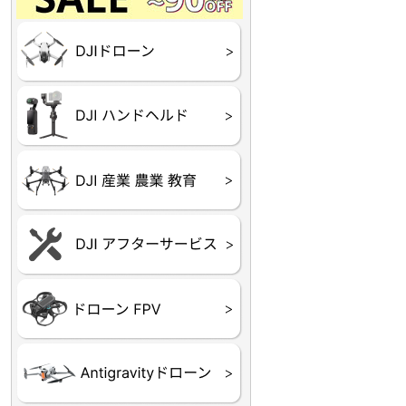
Final】OUTLET
OUTLET
OUTLET
OUTLET
OUTLET
DJI Goggles シリーズ
DJI Neo シリーズ
DJI Lito シリーズ
DJI Flip
DJI Avata シリーズ
DJI Mavic シリーズ
DJI Phantom シリーズ
DJI Inspire シリーズ
DJI FPV
DJI Spark
Ryze TELLO
DJI OSMO シリーズ
DJI RONIN・DJI RS 
DJI Mic シリーズ
リーズ
DJI 産業用 ドローン
DJI 農業用 ドローン
DJI RoboMaster
（測量・空撮）
（農薬散布）
DJI Care Refresh ドロ
DJI Care Refresh ハン
DJI Care Enterprise
DJI 定期点検サービス
ーン
ドヘルド
Air65
Air65 Ⅱ
Air75
Air75 Ⅱ
Aquila16
Aquila20
Meteor85
Beta65
Meteor65
Meteor75
Cetus
Pavo
Beta85X
Beta95X
HX100 SE
HX115
TWIG XL
BETAその他グッズ
FPV・ゴーグル・映像
器関連品