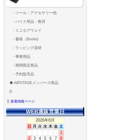
- ツール・アクセサリー他
ランディングパッド
固定系（グルー・バン
その他
アンテナ類
測定器・テスター・チ
LED（装飾・バッテリ
工具類
BOX・ケース・バッグ
メインブレード・プロ
- バイク用品・教習
ド・粘着）
ラ調整器具
ッカー類
アラーム）
- ミニセグウェイ
- 書籍（Books)
- ラッピング資材
- 事務用品
- 期間限定商品
- 予約販売品
◆ AIRSTAGEメンバーズ商品
ＡＩＲＳＴＡＧＥメンバ
ゴールドメンバーズ用
D
ズ用
ディーラー用
MG-1S 【S】
MG-1A 【A】
MG-1P 【R】
GS110(粒剤装置）【B】
T20
T25
T30
T10
Matrice 350 RTK
新着情報ページ
WEB通販営業日
2026年8月
日
月
火
水
木
金
土
1
2
3
4
5
6
7
8