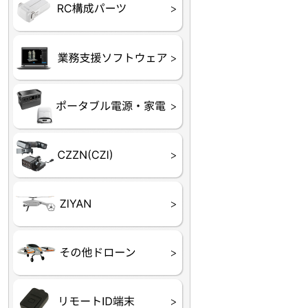
フライトコントローラー
フライトコントローラー
バッテリー・アクセサ
ブレード・プロペラ・
充電器・コネクタ・バ
受信機
ESC関連
サーボ・交換ギヤ・コ
モーター・ピニオン・
【本体】
【部品】
リー
アダプター
ランサー他
ード
ヒートシンク
未来システム工房
DJI
テラドローン
ASAGAO
DJI Power
DJI ROMO
GL10
GL60
LP12
MP130
TH4
Shadow S3
ROVER3（トリコプタ
レース用 ドローン
各種メーカーパーツ一
ー）
覧