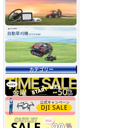
カテゴリー
【90％OFF最終処分
【店舗展示品処分】
【～30％OFF】
【～50％OFF】
【～75％OFF】