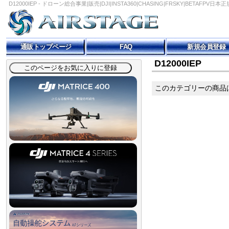
D12000IEP - ドローン総合事業|販売|DJI|INSTA360|CHASING|FRSKY|BETAFPV日
通販トップページ
FAQ
新規会員登録
D12000IEP
このカテゴリーの商品は