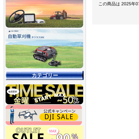
この商品は 2025年
カテゴリー
【90％OFF最終処分
【店舗展示品処分】
【～30％OFF】
【～50％OFF】
【～75％OFF】