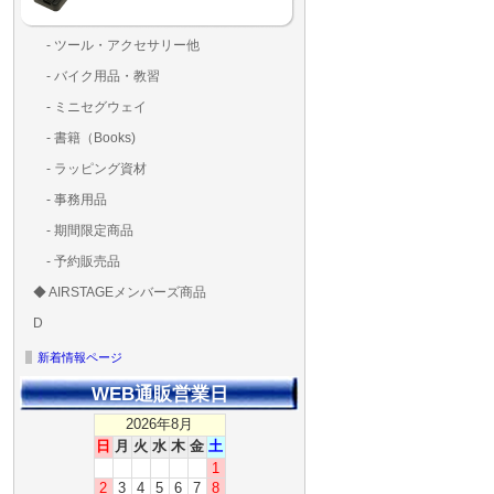
- ツール・アクセサリー他
ランディングパッド
固定系（グルー・バン
その他
アンテナ類
測定器・テスター・チ
LED（装飾・バッテリ
工具類
BOX・ケース・バッグ
メインブレード・プロ
- バイク用品・教習
ド・粘着）
ラ調整器具
ッカー類
アラーム）
- ミニセグウェイ
- 書籍（Books)
- ラッピング資材
- 事務用品
- 期間限定商品
- 予約販売品
◆ AIRSTAGEメンバーズ商品
ＡＩＲＳＴＡＧＥメンバ
ゴールドメンバーズ用
D
ズ用
ディーラー用
MG-1S 【S】
MG-1A 【A】
MG-1P 【R】
GS110(粒剤装置）【B】
T20
T25
T30
T10
Matrice 350 RTK
新着情報ページ
WEB通販営業日
2026年8月
日
月
火
水
木
金
土
1
2
3
4
5
6
7
8