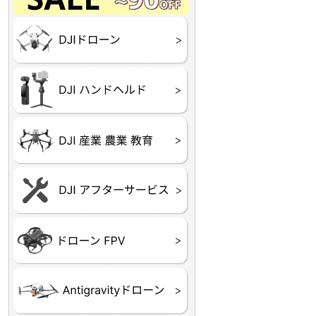
Final】OUTLET
OUTLET
OUTLET
OUTLET
OUTLET
DJI Goggles シリーズ
DJI Neo シリーズ
DJI Lito シリーズ
DJI Flip
DJI Avata シリーズ
DJI Mavic シリーズ
DJI Phantom シリーズ
DJI Inspire シリーズ
DJI FPV
DJI Spark
Ryze TELLO
DJI OSMO シリーズ
DJI RONIN・DJI RS 
DJI Mic シリーズ
リーズ
DJI 産業用 ドローン
DJI 農業用 ドローン
DJI RoboMaster
（測量・空撮）
（農薬散布）
DJI Care Refresh ドロ
DJI Care Refresh ハン
DJI Care Enterprise
DJI 定期点検サービス
ーン
ドヘルド
Air65
Air65 Ⅱ
Air75
Air75 Ⅱ
Aquila16
Aquila20
Meteor85
Beta65
Meteor65
Meteor75
Cetus
Pavo
Beta85X
Beta95X
HX100 SE
HX115
TWIG XL
BETAその他グッズ
FPV・ゴーグル・映像
器関連品