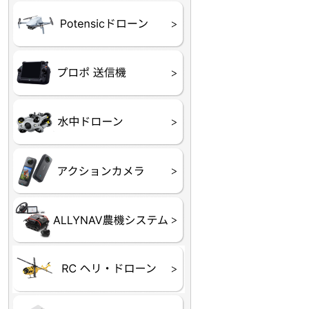
ATOM SE
プロポ
プロポバッテリー・ア
テレメトリーシステム
セサリー他
CHASING M２シリー
GLADIUS MINI S
CHASING Dory
CHASING F1
CHASING 修理部品
Insta360
INSTA×BETA SMO
AKASO
アクションカメラアク
セサリ
トラクター自動操舵シ
Taurus80E（タウラス
Aries300N（アリエス
ステム
80E 自動草刈機）
300N スピードスプレーヤー）
ヘリコプター
ホビー用 ドローン