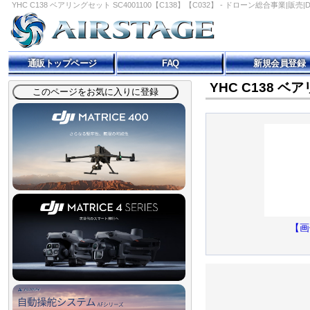
YHC C138 ベアリングセット SC4001100【C138】【C032】 - ドローン総合事業|販売|DJI
通販トップページ
FAQ
新規会員登録
YHC C138 ベ
【画