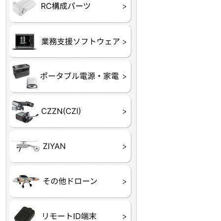
フライトコントローラー
フライトコントローラー
バッテリー・アクセサ
ブレード・プロペラ・
充電器・コネクタ・バ
受信機
ESC関連
サーボ・交換ギヤ・コ
モーター・ピニオン・
【本体】
【部品】
リー
アダプター
ランサー他
ード
ヒートシンク
未来システム工房
DJI
テラドローン
ASAGAO
DJI Power
DJI ROMO
GL10
GL60
LP12
MP130
TH4
Shadow S3
ROVER3（トリコプタ
レース用 ドローン
各種メーカーパーツ一
ー）
覧