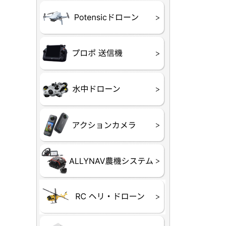
ATOM SE
プロポ
プロポバッ
テレメトリ
セサリー他
CHASIN
GLADIUS M
CHASING 
CHASING 
CHASIN
Insta360
INSTA×BE
AKASO
アクション
セサリ
トラクター
Taurus8
Aries30
ステム
80E 自動草刈機）
300N スピードスプ
ヘリコプタ
ホビー用 