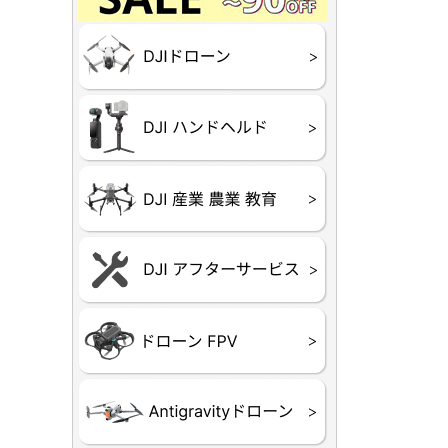
Final】OUTLET
OUTLET
OUTLET
OUTLET
OUTLET
DJI Goggles シリー
DJI Neo
DJI Lito
DJI Flip
DJI Avat
DJI Mavi
DJI Phan
DJI Insp
DJI FPV
DJI Spark
Ryze TEL
DJI OSM
DJI RONI
DJI Mic
リーズ
DJI 産業
DJI 農業
DJI RoboM
（測量・空撮）
（農薬散布）
DJI Care 
DJI Care 
DJI Care E
DJI 定期
ーン
ドヘルド
Air65
Air65 Ⅱ
Air75
Air75 Ⅱ
Aquila16
Aquila20
Meteor85
Beta65
Meteor65
Meteor75
Cetus
Pavo
Beta85X
Beta95X
HX100 SE
HX115
TWIG XL
BETAそ
FPV・ゴ
器関連品