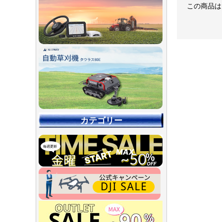
この商品は
カテゴリー
【90％O
【店舗展示
【～30％O
【～50％O
【～75％O