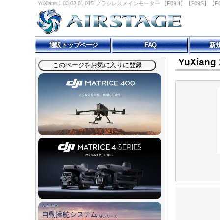
YuXiang 1.03.02.01.015 ブラシレスメインモーター 【F09H】【F09S】【F
通販トップページ
FAQ
新
YuXian