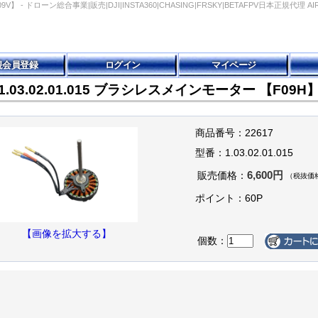
09V】 - ドローン総合事業|販売|DJI|INSTA360|CHASING|FRSKY|BETAFPV日本正規代理 A
規会員登録
ログイン
マイページ
g 1.03.02.01.015 ブラシレスメインモーター 【F09
商品番号：22617
型番：1.03.02.01.015
6,600円
販売価格：
（税抜価格
ポイント：60P
【画像を拡大する】
個数：