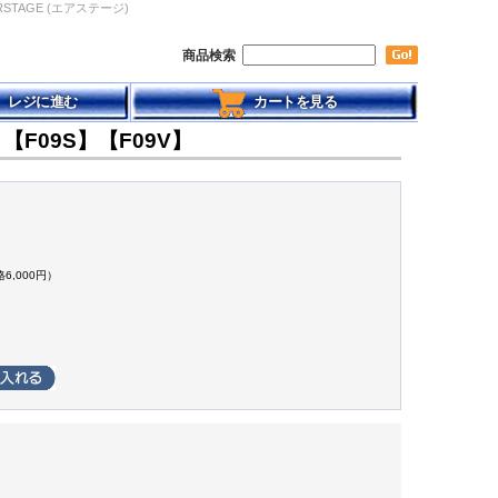
IRSTAGE (エアステージ)
商品検索
レジに進む
カートを見る
H】【F09S】【F09V】
6,000円）