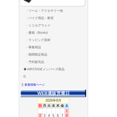
- ツール・アクセサリー他
ランディング
固定系（グ
その他
アンテナ類
測定器・テ
LED（装
工具類
BOX・ケ
メインブレ
- バイク用品・教習
ド・粘着）
ラ調整器具
ッカー類
アラーム）
- ミニセグウェイ
- 書籍（Books)
- ラッピング資材
- 事務用品
- 期間限定商品
- 予約販売品
◆ AIRSTAGEメンバーズ商品
ＡＩＲＳＴＡ
ゴールドメン
D
ズ用
ディーラー用
MG-1S 【S】
MG-1A 【A】
MG-1P 【R】
GS110(粒剤装置）【
T20
T25
T30
T10
Matrice 350 RTK
新着情報ページ
WEB通販営業日
2026年8月
日
月
火
水
木
金
土
1
2
3
4
5
6
7
8