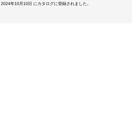
 2024年10月10日 にカタログに登録されました。
FF最終処分
品処分】
FF】
FF】
FF】