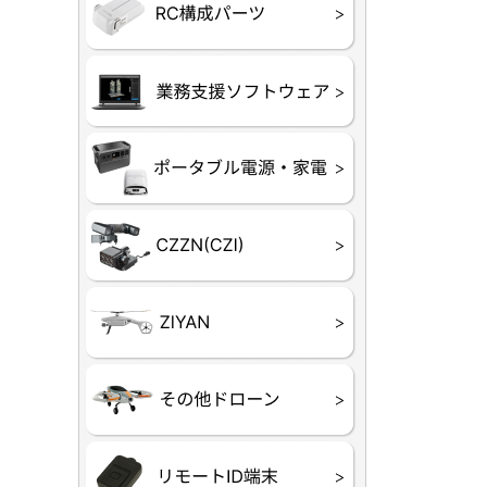
フライトコ
フライトコ
バッテリー
ブレード・
充電器・コ
受信機
ESC関連
サーボ・交
モーター・
【本体】
【部品】
リー
アダプター
ランサー他
ード
ヒートシンク
未来システム工房
DJI
テラドロー
ASAGAO
DJI Power
DJI ROMO
GL10
GL60
LP12
MP130
TH4
Shadow S3
ROVER
レース用 
各種メーカ
ー）
覧