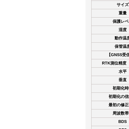
サイズ
重量
保護レベ
湿度
動作温
保管温
【GNSS受
RTK測位精度
水平
垂直
初期化時
初期化の信
最初の修正
周波数帯
BDS