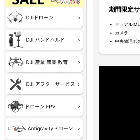
Final】OUTLET
OUTLET
OUTLET
OUTLET
OUTLET
期間限定サ
DJI Goggles シリーズ
DJI Neo シリーズ
DJI Lito シリーズ
DJI Flip
DJI Avata シリーズ
DJI Mavic シリーズ
DJI Phantom シリーズ
DJI Inspire シリーズ
DJI FPV
DJI Spark
Ryze TELLO
デュアルIM
カメラ
DJI OSMO シリーズ
DJI RONIN・DJI RS 
DJI Mic シリーズ
中央物理ボ
リーズ
DJI 産業用 ドローン
DJI 農業用 ドローン
DJI RoboMaster
（測量・空撮）
（農薬散布）
DJI Care Refresh ドロ
DJI Care Refresh ハン
DJI Care Enterprise
DJI 定期点検サービス
ーン
ドヘルド
Air65
Air65 Ⅱ
Air75
Air75 Ⅱ
Aquila16
Aquila20
Meteor85
Beta65
Meteor65
Meteor75
Cetus
Pavo
Beta85X
Beta95X
HX100 SE
HX115
TWIG XL
BETAその他グッズ
FPV・ゴーグル・映像
器関連品