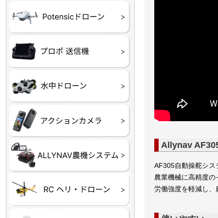
ATOM SE
プロポ
プロポバッテリー・ア
テレメトリーシステム
セサリー他
CHASING M２シリー
GLADIUS MINI S
CHASING Dory
CHASING F1
CHASING 修理部品
Insta360
INSTA×BETA SMO
AKASO
アクションカメラアク
セサリ
Allynav A
トラクター自動操舵シ
Taurus80E（タウラス
Aries300N（アリエス
ステム
80E 自動草刈機）
300N スピードスプレーヤー）
AF305自動操舵
農業機械に高精度の
ヘリコプター
ホビー用 ドローン
労働強度を軽減し、