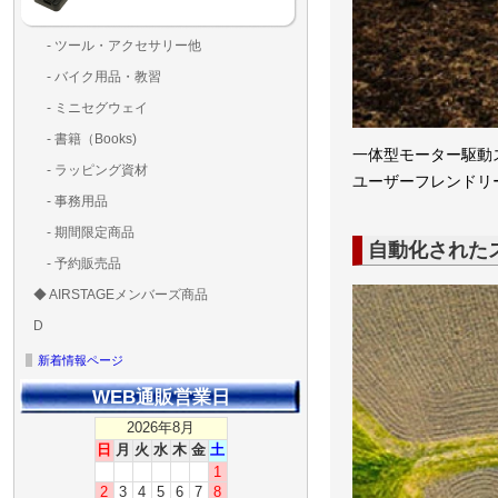
- ツール・アクセサリー他
ランディングパッド
固定系（グルー・バン
その他
アンテナ類
測定器・テスター・チ
LED（装飾・バッテリ
工具類
BOX・ケース・バッグ
メインブレード・プロ
- バイク用品・教習
ド・粘着）
ラ調整器具
ッカー類
アラーム）
- ミニセグウェイ
- 書籍（Books)
一体型モーター駆動
- ラッピング資材
ユーザーフレンドリ
- 事務用品
- 期間限定商品
自動化された
- 予約販売品
◆ AIRSTAGEメンバーズ商品
ＡＩＲＳＴＡＧＥメンバ
ゴールドメンバーズ用
D
ズ用
ディーラー用
MG-1S 【S】
MG-1A 【A】
MG-1P 【R】
GS110(粒剤装置）【B】
T20
T25
T30
T10
Matrice 350 RTK
新着情報ページ
WEB通販営業日
2026年8月
日
月
火
水
木
金
土
1
2
3
4
5
6
7
8