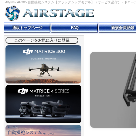
AllyNav AF305 自動操舵システム【フラッグシップモデル】（サービス品付） - ドローン総合事業
通販トップページ
FAQ
新規会員登録