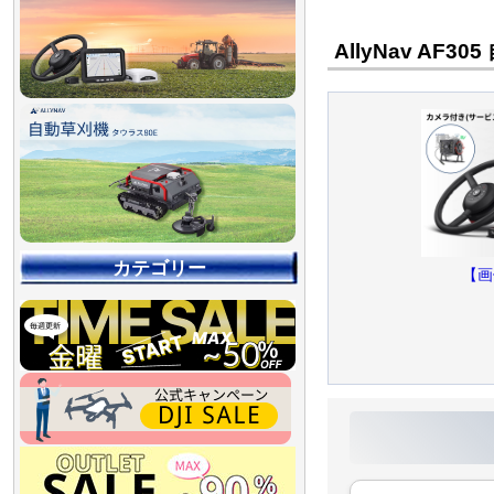
AllyNav A
カテゴリー
【画
【90％OFF最終処分
【店舗展示品処分】
【～30％OFF】
【～50％OFF】
【～75％OFF】