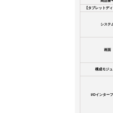
商品番
【タブレットディ
システ
画面
構成モジュ
I/Oインター