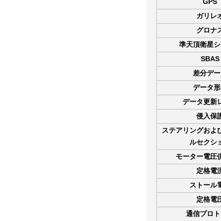
GPS
ガリレ
グロナ
準天頂衛星シ
SBAS
差分デー
データ形
データ更新
侵入保
ステアリングおよ
ルセクシ
モーター電圧
定格電
ストール
定格電
通信プロト