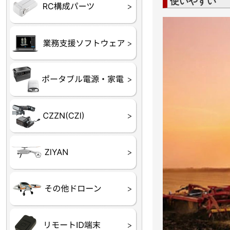
使いやすい
フライトコントローラー
フライトコントローラー
バッテリー・アクセサ
ブレード・プロペラ・
充電器・コネクタ・バ
受信機
ESC関連
サーボ・交換ギヤ・コ
モーター・ピニオン・
【本体】
【部品】
リー
アダプター
ランサー他
ード
ヒートシンク
未来システム工房
DJI
テラドローン
ASAGAO
DJI Power
DJI ROMO
GL10
GL60
LP12
MP130
TH4
Shadow S3
ROVER3（トリコプタ
レース用 ドローン
各種メーカーパーツ一
ー）
覧