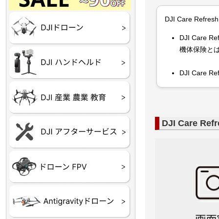
Final】OUTLET
OUTLET
OUTLET
OUTLET
OUTLET
DJI Care Refr
DJI Goggles シリーズ
DJI Neo シリーズ
DJI Lito シリーズ
DJI Flip
DJI Avata シリーズ
DJI Mavic シリーズ
DJI Phantom シリーズ
DJI Inspire シリーズ
DJI FPV
DJI Spark
Ryze TELLO
DJI Car
機体保険と
DJI OSMO シリーズ
DJI RONIN・DJI RS 
DJI Mic シリーズ
リーズ
DJI Car
DJI 産業用 ドローン
DJI 農業用 ドローン
DJI RoboMaster
（測量・空撮）
（農薬散布）
DJI Care 
DJI Care Refresh ドロ
DJI Care Refresh ハン
DJI Care Enterprise
DJI 定期点検サービス
ーン
ドヘルド
Air65
Air65 Ⅱ
Air75
Air75 Ⅱ
Aquila16
Aquila20
Meteor85
Beta65
Meteor65
Meteor75
Cetus
Pavo
Beta85X
Beta95X
HX100 SE
HX115
TWIG XL
BETAその他グッズ
FPV・ゴーグル・映像
器関連品