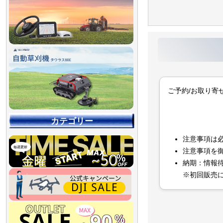
ご予約/お取り寄
カテゴリー
注意事項は
注意事項を
納期：情報
※初回販売
【90％OFF最終処分
【店舗展示品処分】
【～30％OFF】
【～50％OFF】
【～75％OFF】