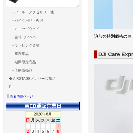
- ツール・アクセサリー他
ランディングパッド
固定系（グルー・バン
その他
アンテナ類
測定器・テスター・チ
LED（装飾・バッテリ
工具類
BOX・ケース・バッグ
メインブレード・プロ
- バイク用品・教習
ド・粘着）
ラ調整器具
ッカー類
アラーム）
- ミニセグウェイ
追加の特別価格のお
- 書籍（Books)
- ラッピング資材
DJI Care Exp
- 事務用品
- 期間限定商品
- 予約販売品
◆ AIRSTAGEメンバーズ商品
ＡＩＲＳＴＡＧＥメンバ
ゴールドメンバーズ用
D
ズ用
ディーラー用
MG-1S 【S】
MG-1A 【A】
MG-1P 【R】
GS110(粒剤装置）【B】
T20
T25
T30
T10
Matrice 350 RTK
新着情報ページ
WEB通販営業日
2026年8月
日
月
火
水
木
金
土
1
2
3
4
5
6
7
8