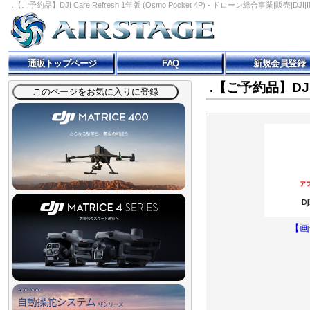
.【ご予約品】DJI Care Refresh 1年版 (Osmo Pocket 4P) - ドローン総合事業|販売|DJ
通販トップページ
FAQ
新規会員登録
.【ご予約品】DJI C
【画