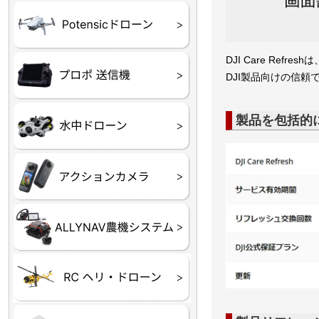
ATOM SE
DJI Care Ref
プロポ
プロポバッテリー・ア
テレメトリーシステム
DJI製品向けの信頼
セサリー他
製品を包括的
CHASING M２シリー
GLADIUS MINI S
CHASING Dory
CHASING F1
CHASING 修理部品
Insta360
INSTA×BETA SMO
AKASO
アクションカメラアク
セサリ
トラクター自動操舵シ
Taurus80E（タウラス
Aries300N（アリエス
ステム
80E 自動草刈機）
300N スピードスプレーヤー）
ヘリコプター
ホビー用 ドローン