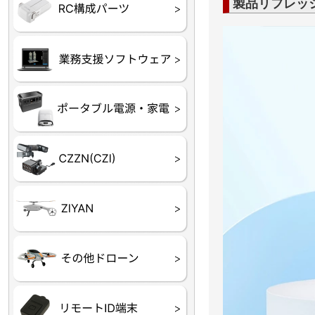
フライトコントローラー
フライトコントローラー
バッテリー・アクセサ
ブレード・プロペラ・
充電器・コネクタ・バ
受信機
ESC関連
サーボ・交換ギヤ・コ
モーター・ピニオン・
製品リフレッ
【本体】
【部品】
リー
アダプター
ランサー他
ード
ヒートシンク
未来システム工房
DJI
テラドローン
ASAGAO
DJI Power
DJI ROMO
GL10
GL60
LP12
MP130
TH4
Shadow S3
ROVER3（トリコプタ
レース用 ドローン
各種メーカーパーツ一
ー）
覧