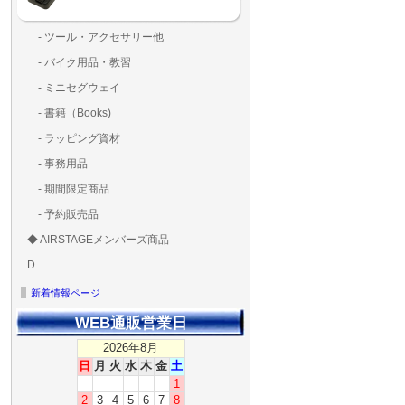
- ツール・アクセサリー他
ランディングパッド
固定系（グルー・バン
その他
アンテナ類
測定器・テスター・チ
LED（装飾・バッテリ
工具類
BOX・ケース・バッグ
メインブレード・プロ
- バイク用品・教習
ド・粘着）
ラ調整器具
ッカー類
アラーム）
- ミニセグウェイ
- 書籍（Books)
- ラッピング資材
- 事務用品
- 期間限定商品
- 予約販売品
◆ AIRSTAGEメンバーズ商品
ＡＩＲＳＴＡＧＥメンバ
ゴールドメンバーズ用
D
ズ用
ディーラー用
MG-1S 【S】
MG-1A 【A】
MG-1P 【R】
GS110(粒剤装置）【B】
T20
T25
T30
T10
Matrice 350 RTK
新着情報ページ
WEB通販営業日
2026年8月
日
月
火
水
木
金
土
1
2
3
4
5
6
7
8