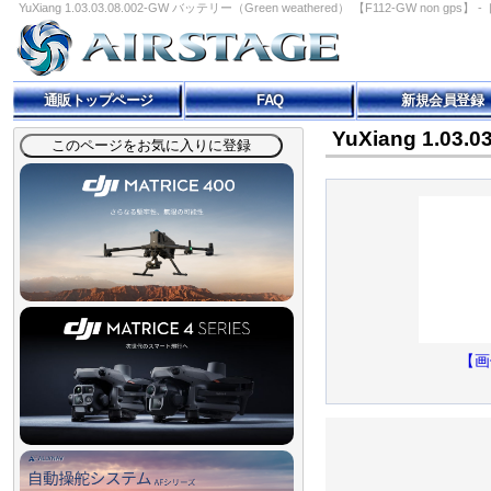
YuXiang 1.03.03.08.002-GW バッテリー（Green weathered） 【F112-GW non 
通販トップページ
FAQ
新規会員登録
YuXiang 1.03
【画