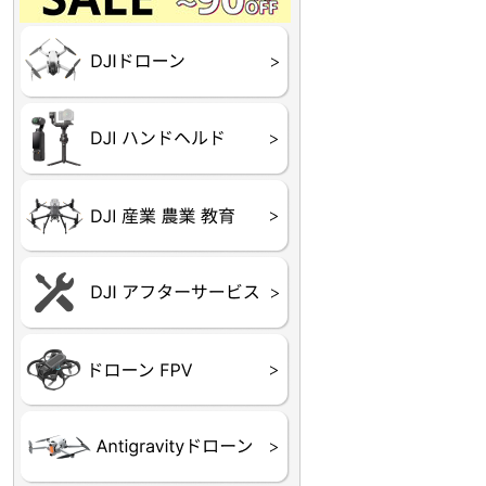
Final】OUTLET
OUTLET
OUTLET
OUTLET
OUTLET
DJI Goggles シリーズ
DJI Neo シリーズ
DJI Lito シリーズ
DJI Flip
DJI Avata シリーズ
DJI Mavic シリーズ
DJI Phantom シリーズ
DJI Inspire シリーズ
DJI FPV
DJI Spark
Ryze TELLO
DJI OSMO シリーズ
DJI RONIN・DJI RS 
DJI Mic シリーズ
リーズ
DJI 産業用 ドローン
DJI 農業用 ドローン
DJI RoboMaster
（測量・空撮）
（農薬散布）
DJI Care Refresh ドロ
DJI Care Refresh ハン
DJI Care Enterprise
DJI 定期点検サービス
ーン
ドヘルド
Air65
Air65 Ⅱ
Air75
Air75 Ⅱ
Aquila16
Aquila20
Meteor85
Beta65
Meteor65
Meteor75
Cetus
Pavo
Beta85X
Beta95X
HX100 SE
HX115
TWIG XL
BETAその他グッズ
FPV・ゴーグル・映像
器関連品