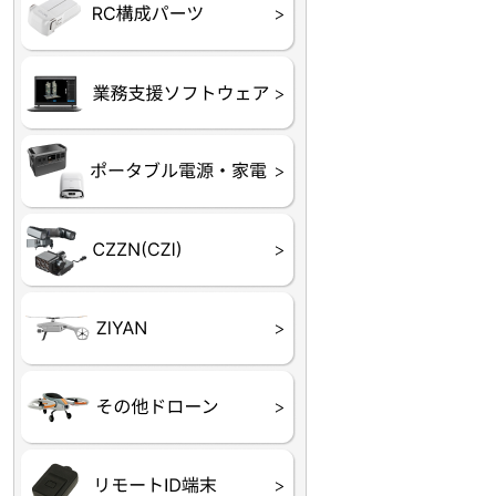
フライトコントローラー
フライトコントローラー
バッテリー・アクセサ
ブレード・プロペラ・
充電器・コネクタ・バ
受信機
ESC関連
サーボ・交換ギヤ・コ
モーター・ピニオン・
【本体】
【部品】
リー
アダプター
ランサー他
ード
ヒートシンク
未来システム工房
DJI
テラドローン
ASAGAO
DJI Power
DJI ROMO
GL10
GL60
LP12
MP130
TH4
Shadow S3
ROVER3（トリコプタ
レース用 ドローン
各種メーカーパーツ一
ー）
覧