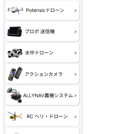
ATOM SE
プロポ
プロポバッテリー・ア
テレメトリーシステム
セサリー他
CHASING M２シリー
GLADIUS MINI S
CHASING Dory
CHASING F1
CHASING 修理部品
Insta360
INSTA×BETA SMO
AKASO
アクションカメラアク
セサリ
トラクター自動操舵シ
Taurus80E（タウラス
Aries300N（アリエス
ステム
80E 自動草刈機）
300N スピードスプレーヤー）
ヘリコプター
ホビー用 ドローン