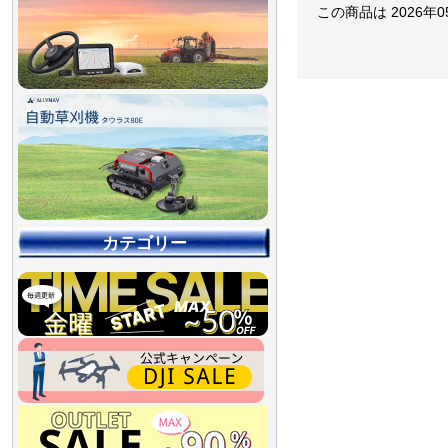
この商品は 2026年
カテゴリー
【90％OFF最終処分
【店舗展示品処分】
【～30％OFF】
【～50％OFF】
【～75％OFF】