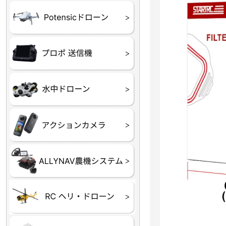
ATOM SE
プロポ
プロポバッテリー・ア
テレメトリーシステム
セサリー他
CHASING M２シリー
GLADIUS MINI S
CHASING Dory
CHASING F1
CHASING 修理部品
Insta360
INSTA×BETA SMO
AKASO
アクションカメラアク
セサリ
トラクター自動操舵シ
Taurus80E（タウラス
Aries300N（アリエス
ステム
80E 自動草刈機）
300N スピードスプレーヤー）
ヘリコプター
ホビー用 ドローン