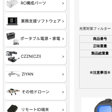
フライトコントローラー
フライトコントローラー
バッテリー・アクセサ
ブレード・プロペラ・
充電器・コネクタ・バ
受信機
ESC関連
サーボ・交換ギヤ・コ
モーター・ピニオン・
【本体】
【部品】
リー
アダプター
ランサー他
ード
ヒートシンク
未来システム工房
DJI
テラドローン
光害対策フィルター 
ASAGAO
DJI Power
DJI ROMO
商品番号
正味重量
製品総重量
GL10
GL60
LP12
MP130
TH4
Shadow S3
※注意事項※
ROVER3（トリコプタ
レース用 ドローン
各種メーカーパーツ一
ー）
覧