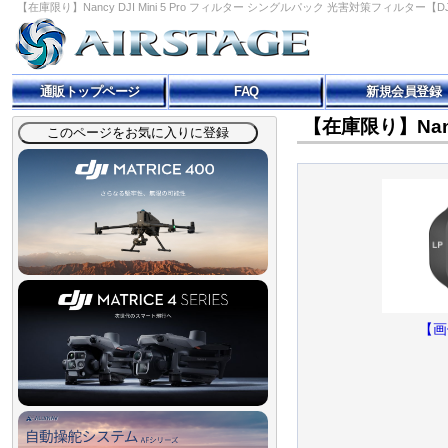
【在庫限り】Nancy DJI Mini 5 Pro フィルター シングルパック 光害対策フィルター【DJI Mi
通販トップページ
FAQ
新規会員登録
【在庫限り】Nanc
【画