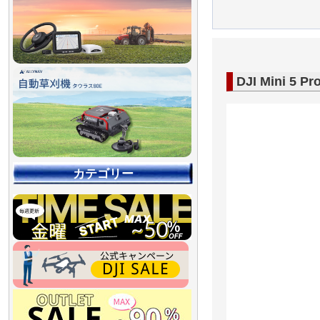
DJI Mini
カテゴリー
【90％OFF最終処分
【店舗展示品処分】
【～30％OFF】
【～50％OFF】
【～75％OFF】