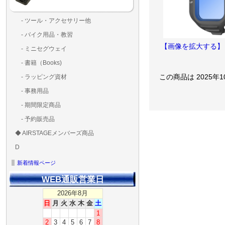
- ツール・アクセサリー他
ランディングパッド
固定系（グルー・バン
その他
アンテナ類
測定器・テスター・チ
LED（装飾・バッテリ
工具類
BOX・ケース・バッグ
メインブレード・プロ
- バイク用品・教習
ド・粘着）
ラ調整器具
ッカー類
アラーム）
【画像を拡大する】
- ミニセグウェイ
- 書籍（Books)
- ラッピング資材
この商品は 2025年
- 事務用品
- 期間限定商品
- 予約販売品
◆ AIRSTAGEメンバーズ商品
ＡＩＲＳＴＡＧＥメンバ
ゴールドメンバーズ用
D
ズ用
ディーラー用
MG-1S 【S】
MG-1A 【A】
MG-1P 【R】
GS110(粒剤装置）【B】
T20
T25
T30
T10
Matrice 350 RTK
新着情報ページ
WEB通販営業日
2026年8月
日
月
火
水
木
金
土
1
2
3
4
5
6
7
8