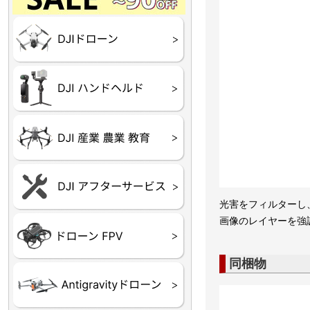
Final】OUTLET
OUTLET
OUTLET
OUTLET
OUTLET
DJI Goggles シリーズ
DJI Neo シリーズ
DJI Lito シリーズ
DJI Flip
DJI Avata シリーズ
DJI Mavic シリーズ
DJI Phantom シリーズ
DJI Inspire シリーズ
DJI FPV
DJI Spark
Ryze TELLO
DJI OSMO シリーズ
DJI RONIN・DJI RS 
DJI Mic シリーズ
リーズ
DJI 産業用 ドローン
DJI 農業用 ドローン
DJI RoboMaster
（測量・空撮）
（農薬散布）
DJI Care Refresh ドロ
DJI Care Refresh ハン
DJI Care Enterprise
DJI 定期点検サービス
ーン
ドヘルド
光害をフィルターし
画像のレイヤーを強
Air65
Air65 Ⅱ
Air75
Air75 Ⅱ
Aquila16
Aquila20
Meteor85
Beta65
Meteor65
Meteor75
Cetus
Pavo
Beta85X
Beta95X
HX100 SE
HX115
TWIG XL
BETAその他グッズ
FPV・ゴーグル・映像
器関連品
同梱物