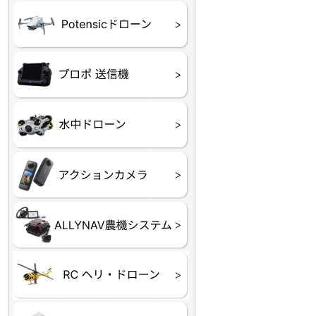
ATOM SE
プロポ
プロポバッテリー・ア
テレメトリーシステム
セサリー他
CHASING M２シリー
GLADIUS MINI S
CHASING Dory
CHASING F1
CHASING 修理部品
Insta360
INSTA×BETA SMO
AKASO
アクションカメラアク
セサリ
トラクター自動操舵シ
Taurus80E（タウラス
Aries300N（アリエス
ステム
80E 自動草刈機）
300N スピードスプレーヤー）
ヘリコプター
ホビー用 ドローン