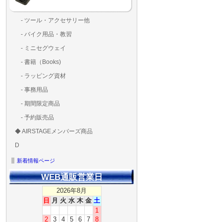
- ツール・アクセサリー他
ランディングパッド
固定系（グルー・バン
その他
アンテナ類
測定器・テスター・チ
LED（装飾・バッテリ
工具類
BOX・ケース・バッグ
メインブレード・プロ
- バイク用品・教習
ド・粘着）
ラ調整器具
ッカー類
アラーム）
- ミニセグウェイ
- 書籍（Books)
- ラッピング資材
- 事務用品
- 期間限定商品
- 予約販売品
◆ AIRSTAGEメンバーズ商品
ＡＩＲＳＴＡＧＥメンバ
ゴールドメンバーズ用
D
ズ用
ディーラー用
MG-1S 【S】
MG-1A 【A】
MG-1P 【R】
GS110(粒剤装置）【B】
T20
T25
T30
T10
Matrice 350 RTK
新着情報ページ
WEB通販営業日
2026年8月
日
月
火
水
木
金
土
1
2
3
4
5
6
7
8