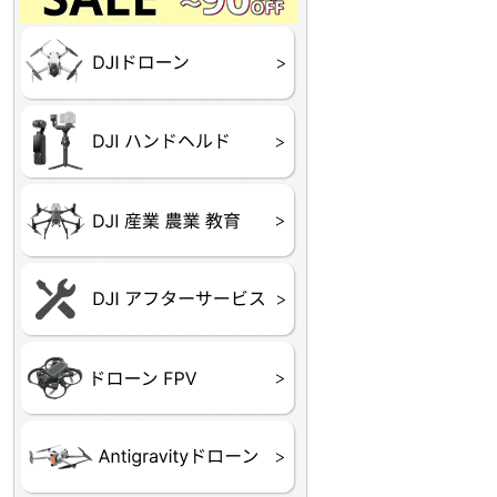
Final】OUTLET
OUTLET
OUTLET
OUTLET
OUTLET
DJI Goggles シリーズ
DJI Neo シリーズ
DJI Lito シリーズ
DJI Flip
DJI Avata シリーズ
DJI Mavic シリーズ
DJI Phantom シリーズ
DJI Inspire シリーズ
DJI FPV
DJI Spark
Ryze TELLO
DJI OSMO シリーズ
DJI RONIN・DJI RS 
DJI Mic シリーズ
リーズ
DJI 産業用 ドローン
DJI 農業用 ドローン
DJI RoboMaster
（測量・空撮）
（農薬散布）
DJI Care Refresh ドロ
DJI Care Refresh ハン
DJI Care Enterprise
DJI 定期点検サービス
ーン
ドヘルド
Air65
Air65 Ⅱ
Air75
Air75 Ⅱ
Aquila16
Aquila20
Meteor85
Beta65
Meteor65
Meteor75
Cetus
Pavo
Beta85X
Beta95X
HX100 SE
HX115
TWIG XL
BETAその他グッズ
FPV・ゴーグル・映像
器関連品