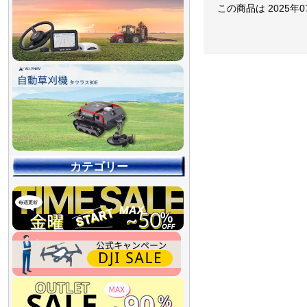
この商品は 2025年
カテゴリー
【90％OFF最終処分
【店舗展示品処分】
【～30％OFF】
【～50％OFF】
【～75％OFF】