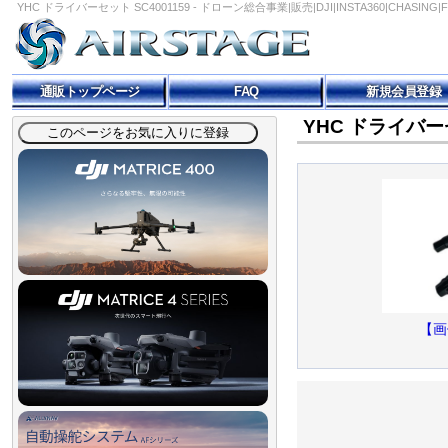
YHC ドライバーセット SC4001159 - ドローン総合事業|販売|DJI|INSTA360|CHASING
通販トップページ
FAQ
新規会員登録
YHC ドライバーセ
【画