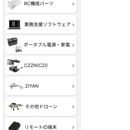
フライトコントローラー
フライトコントローラー
バッテリー・アクセサ
ブレード・プロペラ・
充電器・コネクタ・バ
受信機
ESC関連
サーボ・交換ギヤ・コ
モーター・ピニオン・
【本体】
【部品】
リー
アダプター
ランサー他
ード
ヒートシンク
未来システム工房
DJI
テラドローン
ASAGAO
DJI Power
DJI ROMO
GL10
GL60
LP12
MP130
TH4
Shadow S3
ROVER3（トリコプタ
レース用 ドローン
各種メーカーパーツ一
ー）
覧