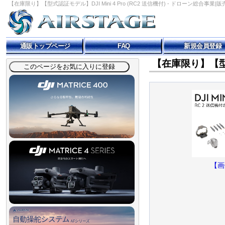
【在庫限り】【型式認証モデル】DJI Mini 4 Pro (RC2 送信機付) - ドローン総合事業|販売|DJ
通販トップページ
FAQ
新規会員登録
【在庫限り】【型式認
【画