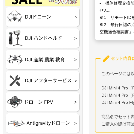
Final】OUTLET
OUTLET
OUTLET
OUTLET
OUTLET
機体修理交換
せん。
DJI Goggles シリーズ
DJI Neo シリーズ
DJI Lito シリーズ
DJI Flip
DJI Avata シリーズ
DJI Mavic シリーズ
DJI Phantom シリーズ
DJI Inspire シリーズ
DJI FPV
DJI Spark
Ryze TELLO
※1 リモートI
※2 飛行日誌の
空機適合確認書」
DJI OSMO シリーズ
DJI RONIN・DJI RS 
DJI Mic シリーズ
リーズ
DJI 産業用 ドローン
DJI 農業用 ドローン
DJI RoboMaster
セット内容
（測量・空撮）
（農薬散布）
このページには
DJI Care Refresh ドロ
DJI Care Refresh ハン
DJI Care Enterprise
DJI 定期点検サービス
ーン
ドヘルド
DJI Mini 4 P
DJI Mini 4 P
Air65
Air65 Ⅱ
Air75
Air75 Ⅱ
Aquila16
Aquila20
Meteor85
Beta65
Meteor65
Meteor75
Cetus
Pavo
Beta85X
Beta95X
HX100 SE
HX115
TWIG XL
BETAその他グッズ
FPV・ゴーグル・映像
DJI Mini 4 Pr
器関連品
商品名でセット
ご購入の際は商