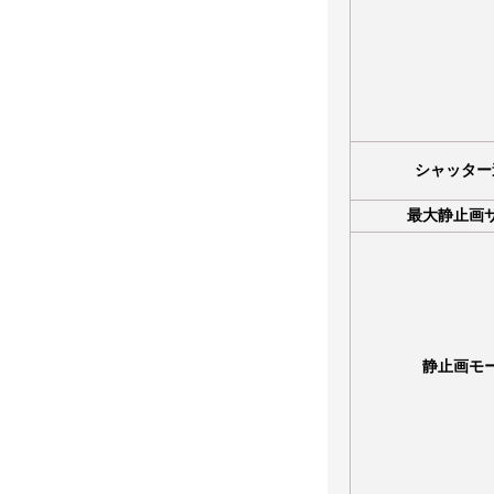
シャッター
最大静止画
静止画モ