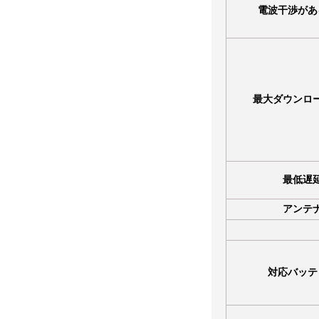
電波干渉があ
最大ダウンロ
最低遅
アンテ
対応バッテ