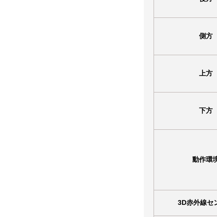
側方
上方
下方
動作環
3D赤外線セ