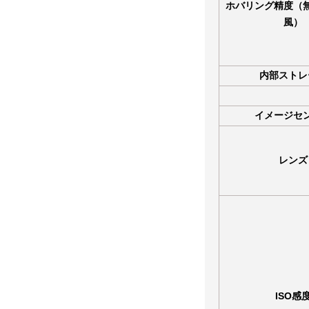
ホバリング精度（
風）
内部ストレ
イメージセ
レンズ
ISO感