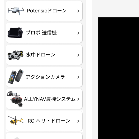
ATOM SE
プロポ
プロポバッテリー・ア
テレメトリーシステム
セサリー他
CHASING M２シリー
GLADIUS MINI S
CHASING Dory
CHASING F1
CHASING 修理部品
Insta360
INSTA×BETA SMO
AKASO
アクションカメラアク
セサリ
トラクター自動操舵シ
Taurus80E（タウラス
Aries300N（アリエス
ステム
80E 自動草刈機）
300N スピードスプレーヤー）
ヘリコプター
ホビー用 ドローン