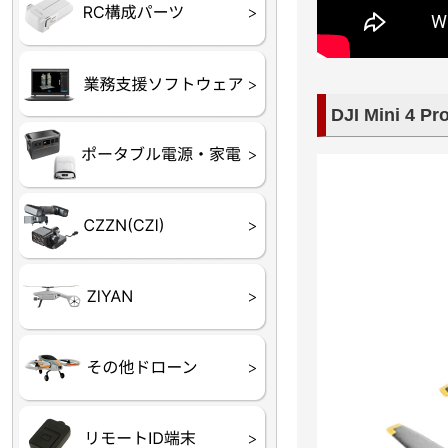
フライトコントローラー
フライトコントローラー
バッテリー・アクセサ
ブレード・プロペラ・
充電器・コネクタ・バ
受信機
ESC関連
サーボ・交換ギヤ・コ
モーター・ピニオン・
【本体】
【部品】
リー
アダプター
ランサー他
ード
ヒートシンク
未来システム工房
DJI
テラドローン
DJI Mini 4 Pr
ASAGAO
DJI Power
DJI ROMO
GL10
GL60
LP12
MP130
TH4
Shadow S3
ROVER3（トリコプタ
レース用 ドローン
各種メーカーパーツ一
ー）
覧