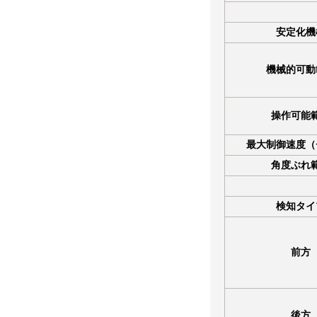
安定化機
機械的可動
操作可能
最大制御速度（
角度ぶれ
検知タイ
前方
後方