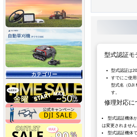
型式認証モ
型式認証は2
カテゴリー
すでにご使用
型式名（DJI
す。
修理対応に
型式認証機体
は変更されません
【90％OFF最終処分
【店舗展示品処分】
【～30％OFF】
【～50％OFF】
【～75％OFF】
型式認証機体