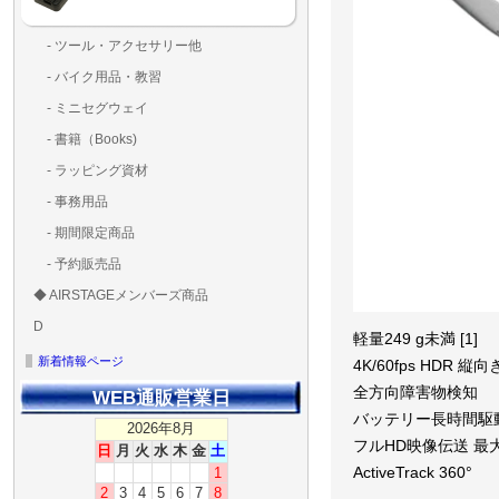
- ツール・アクセサリー他
ランディングパッド
固定系（グルー・バン
その他
アンテナ類
測定器・テスター・チ
LED（装飾・バッテリ
工具類
BOX・ケース・バッグ
メインブレード・プロ
- バイク用品・教習
ド・粘着）
ラ調整器具
ッカー類
アラーム）
- ミニセグウェイ
- 書籍（Books)
- ラッピング資材
- 事務用品
- 期間限定商品
- 予約販売品
◆ AIRSTAGEメンバーズ商品
ＡＩＲＳＴＡＧＥメンバ
ゴールドメンバーズ用
D
ズ用
ディーラー用
MG-1S 【S】
MG-1A 【A】
MG-1P 【R】
GS110(粒剤装置）【B】
T20
T25
T30
T10
Matrice 350 RTK
軽量249 g未満 [1]
新着情報ページ
4K/60fps HDR 縦
全方向障害物検知
WEB通販営業日
バッテリー長時間駆動 
2026年8月
フルHD映像伝送 最大20
日
月
火
水
木
金
土
1
ActiveTrack 360°
2
3
4
5
6
7
8