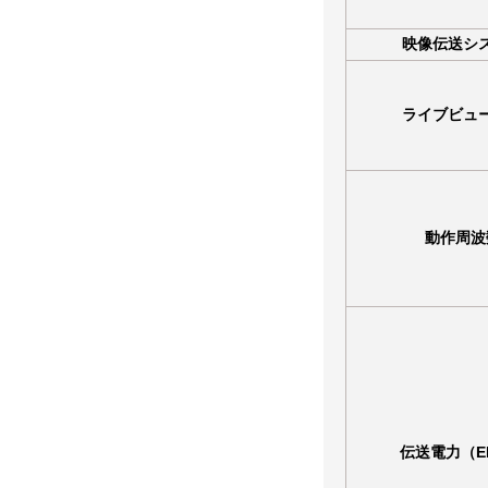
映像伝送シ
ライブビュ
動作周波
伝送電力（E