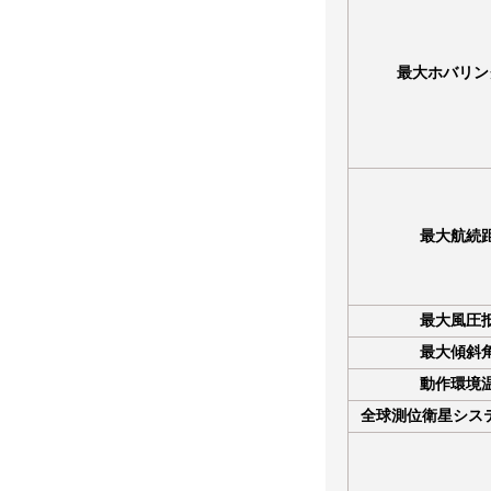
最大ホバリン
最大航続
最大風圧
最大傾斜
動作環境
全球測位衛星システム