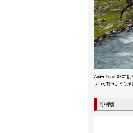
ActiveTrack
プロが行うような撮
同梱物