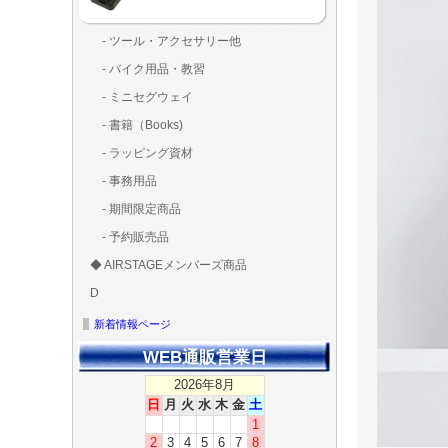
- ツール・アクセサリー他
ランディング
固定系（グ
その他
アンテナ類
測定器・テ
LED（装
工具類
BOX・ケ
メインブレ
- バイク用品・教習
ド・粘着）
ラ調整器具
ッカー類
アラーム）
- ミニセグウェイ
- 書籍（Books)
- ラッピング資材
- 事務用品
- 期間限定商品
- 予約販売品
◆ AIRSTAGEメンバーズ商品
ＡＩＲＳＴＡ
ゴールドメン
D
ズ用
ディーラー用
MG-1S 【S】
MG-1A 【A】
MG-1P 【R】
GS110(粒剤装置）【
T20
T25
T30
T10
Matrice 350 RTK
新着情報ページ
WEB通販営業日
2026年8月
日
月
火
水
木
金
土
1
2
3
4
5
6
7
8