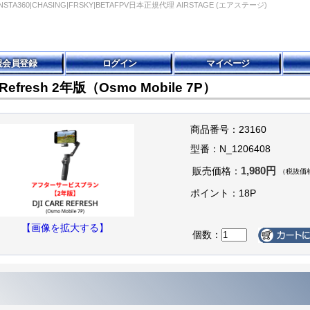
I|INSTA360|CHASING|FRSKY|BETAFPV日本正規代理 AIRSTAGE (エアステージ)
規会員登録
ログイン
マイページ
e Refresh 2年版（Osmo Mobile 7P）
商品番号：23160
型番：N_1206408
1,980円
販売価格：
（税抜価格
ポイント：18P
【画像を拡大する】
個数：