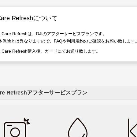
Care Refreshについて
JI Care Refreshは、DJIのアフターサービスプランです。
体保険とは異なりますので、FAQや利用規約のご確認をお願い致します
JI Care Refresh購入後、カードにてお送り致します。
Care Refreshアフターサービスプラン
FF最終処分
品処分】
FF】
FF】
FF】