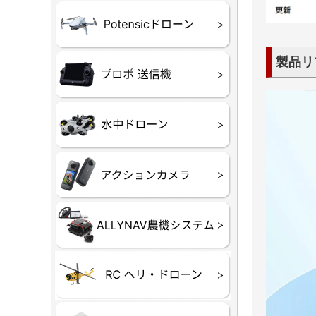
ATOM SE
製品リ
プロポ
プロポバッ
テレメトリ
セサリー他
CHASIN
GLADIUS M
CHASING 
CHASING 
CHASIN
Insta360
INSTA×BE
AKASO
アクション
セサリ
トラクター
Taurus8
Aries30
ステム
80E 自動草刈機）
300N スピードスプ
ヘリコプタ
ホビー用 