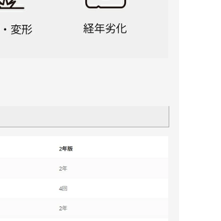
証取得
ズ 部
 部品
Zenmuse X4S
Zenmuse X5S
Zenmuse X5・R
Zenmuse X7
H3-3D
H4-3D
E300
E310
E1200
E2000
Snail
映像伝送（LightBridge)
IOSD
部品(LightBridge)