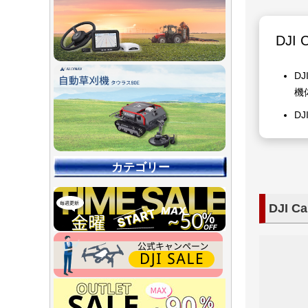
DJI 
D
機
D
カテゴリー
DJI 
【90％O
【店舗展示
【～30％O
【～50％O
【～75％O