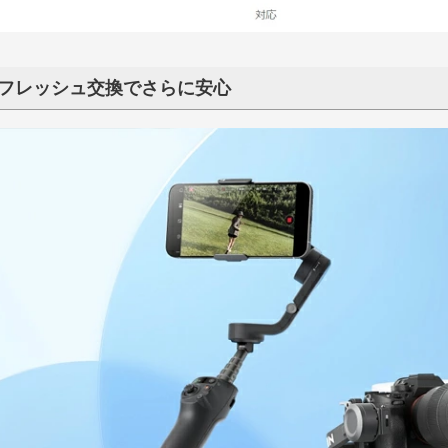
フレッシュ交換でさらに安心
テリー・アク
ーシステム
CHASING M2S 2.0
CHASING M2 / M2S
CHASING M2 PRO
CHASING M2 PRO MAX
DORY
GLADIUS MINI
GLADIUS MINI S
M2
M2 PRO
M2 PRO MAX
RC送信機
E-Reel
G M２シリーズ
INI S
Dory
F1
G 修理部品
Insta360 Flow シリーズ
Insta360 Ace シリーズ
Insta360 X シリーズ
Insta360 GO シリーズ
Insta360 ONE R シリーズ
Insta360 Flow 2 Pro
Insta360 Flow
Insta360 Ace Pro 2
Insta360 Ace
Insta360 X5
Insta360 X4
Insta360 X3
Insta360 ONE X2
Insta360 GO 3S
Insta360 GO 3
Insta360 GO 2
Insta360 GO
Insta360 ONE RS 1-Inch 360
Insta360 ONE RS
Insta360 ONE R
TA SMO
カメラアク
AF305（後付けトラクター自動操
AF718
Taurus80E（タウラス80E）（自
自動操舵シ
0E（タウラス
0N（アリエス
舵システム）
動草刈機）
レーヤー）
YHC
ALIGN
G-FORCE
YuXiang（100g↑）
WALKERA MINICP（100g↓）
TOMZON（100g↓）
DE:LIGHT（100g↓）
LACIERO（100g↓）
LARK［ ラーク ］（100g↓）
LEGGERO（100g↓）
他ホビードローン
YHC ヘリ本体
YHC C032 部品
YHC C123 部品
YHC C138 部品
YHC C190 部品
ALIGN ヘリ本体
ALIGN T-REX 450【部品】
ALIGN T-REX 470【部品】
ALIGN T-REX 550【部品】
ALIGN T15【部品】
ALIGN【ツール/汎用】
G-FORCE Bo105 INCR（100
G-FORCE Ghost-Eye（100g
G-FORCE MD500
G-FORCE MH60 INCR（100g
G-FORCE ORCA360（100g↓
G-FORCE UH60 INCR（100g
G-FORCE INCREDIBLE
YuXiang ヘリ本体
YuXiang F02S【部品】
YuXiang F07S【部品】
YuXiang F07【部品】
YuXiang F08【部品】
YuXiang F09H【部品】
YuXiang F09S【部品】
YuXiang F09V【部品】
YuXiang F112-GW【部品】
YuXiang F11S【部品】
YuXiang F119S【部品】
YuXiang F112S【部品】
YuXiang F11H【部品】
TOMZON A23
TOMZON A24
ー
ドローン
INCR（100g↓）
AT（100g↓）
バッテリー
バッテリーアクセサリー
メインブレード
テールブレード
スタビブレード（パドル）
マルチロータープロペラ・スピン
コネクター
充電器・バランサー等
受信機
サーボ本体
サーボコネクター
サーボホーン
サーボ 交換ギヤ
サーボ 交換ケース
サーボアクセサリー
モーター
ピニオンギヤ・ギヤリムーバー
モーターピン・アクセサリー他
アダプター・スピンナー
マルチロータープロペラ
ピニオンギヤ
ピニオンギヤリムーバー