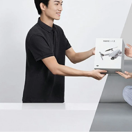
パッド
ルー・バン
スター・チェ
飾・バッテリー
ース・バッグ類
ード・プロペ
ＧＥメンバー
バーズ用
B】
整備資格取得者
その他
Phantom4
Phantom 4 PRO Obsidian
Phantom 4 PRO/Adv3
Phantom 4 PROPLUS
Phantom 4/PRO V2.0
MAVIC MINI
MAVIC 2
MAVIC 2 Enterprise
DJI FPV