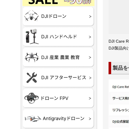
Final】OUTLET
OUTLET
OUTLET
OUTLET
OUTLET
DJI Goggles シリー
DJI Neo
DJI Lito
DJI Flip
DJI Avat
DJI Mavi
DJI Phan
DJI Insp
DJI FPV
DJI Spark
Ryze TEL
DJI OSM
DJI RONI
DJI Mic
リーズ
DJI Ca
DJI製品
DJI 産業
DJI 農業
DJI RoboM
（測量・空撮）
（農薬散布）
製品を
DJI Care 
DJI Care 
DJI Care E
DJI 定期
ーン
ドヘルド
Air65
Air65 Ⅱ
Air75
Air75 Ⅱ
Aquila16
Aquila20
Meteor85
Beta65
Meteor65
Meteor75
Cetus
Pavo
Beta85X
Beta95X
HX100 SE
HX115
TWIG XL
BETAそ
FPV・ゴ
器関連品