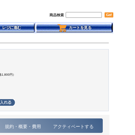
商品検索
レジに進む
カートを見る
1,800円）
規約・概要・費用
アクティベートする