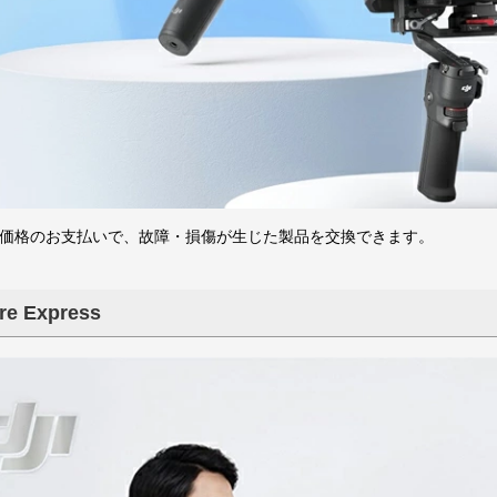
ントローラー
ントローラー
・アクセサ
プロペラ・
ネクタ・バ
換ギヤ・コ
ピニオン・
ナー（アダプタ）
ン
価格のお支払いで、故障・損傷が生じた製品を交換できます。
re Express
組み立てKIT
WALKERAレースドローン
HGLRCレースドローン
GEELANGレースドローン
Flying Robot
WALKERA
KIT本体
KIT部品
RODEO110
RODEO150
Sector132
Veyron3
X UFO-85X 4K
WASP85X
汎用
F210
F210-3D
Furious 215
Furious320
WALKERA MX400 UFO
3（トリコプタ
ドローン
ーパーツ一