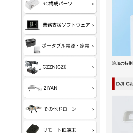
フライトコ
フライトコ
バッテリー
ブレード・
充電器・コ
受信機
ESC関連
サーボ・交
モーター・
【本体】
【部品】
リー
アダプター
ランサー他
ード
ヒートシンク
未来システム工房
DJI
テラドロー
ASAGAO
DJI Power
DJI ROMO
追加の特別
GL10
GL60
LP12
MP130
TH4
DJI Ca
Shadow S3
ROVER
レース用 
各種メーカ
ー）
覧