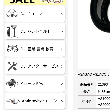
Final】OUTLET
OUTLET
OUTLET
OUTLET
OUTLET
DJI Goggles シリーズ
DJI Neo シリーズ
DJI Lito シリーズ
DJI Flip
DJI Avata シリーズ
DJI Mavic シリーズ
DJI Phantom シリーズ
DJI Inspire シリーズ
DJI FPV
DJI Spark
Ryze TELLO
DJI OSMO シリーズ
DJI RONIN・DJI RS 
DJI Mic シリーズ
リーズ
DJI 産業用 ドローン
DJI 農業用 ドローン
DJI RoboMaster
（測量・空撮）
（農薬散布）
DJI Care Refresh ドロ
DJI Care Refresh ハン
DJI Care Enterprise
DJI 定期点検サービス
ーン
ドヘルド
ASAGAO AS1ACC-
Air65
Air65 Ⅱ
Air75
Air75 Ⅱ
Aquila16
Aquila20
Meteor85
Beta65
Meteor65
Meteor75
Cetus
Pavo
Beta85X
Beta95X
HX100 SE
HX115
TWIG XL
BETAその他グッズ
FPV・ゴーグル・映像
商品番号
21393
器関連品
長さ
約85cm
AS1000
互換性
AS2000