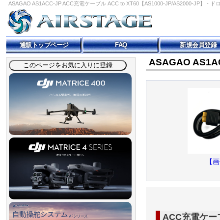
ASAGAO AS1ACC-JP ACC充電ケーブル ACC to XT60【AS1000-JP/AS2000-JP】 
通販トップページ
FAQ
新規会員登録
ASAGAO AS1A
【画
ACC充電ケーブル 