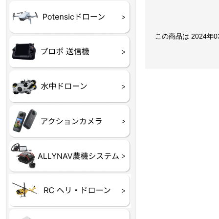
ATOM SE
この商品は 2024年
プロポ
プロポバッテリー・ア
テレメトリーシステム
セサリー他
CHASING M２シリー
GLADIUS MINI S
CHASING Dory
CHASING F1
CHASING 修理部品
Insta360
INSTA×BETA SMO
AKASO
アクションカメラアク
セサリ
トラクター自動操舵シ
Taurus80E（タウラス
Aries300N（アリエス
ステム
80E 自動草刈機）
300N スピードスプレーヤー）
ヘリコプター
ホビー用 ドローン