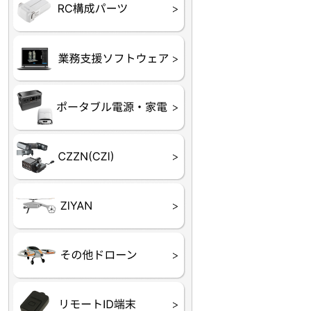
フライトコントローラー
フライトコントローラー
バッテリー・アクセサ
ブレード・プロペラ・
充電器・コネクタ・バ
受信機
ESC関連
サーボ・交換ギヤ・コ
モーター・ピニオン・
【本体】
【部品】
リー
アダプター
ランサー他
ード
ヒートシンク
未来システム工房
DJI
テラドローン
ASAGAO
DJI Power
DJI ROMO
GL10
GL60
LP12
MP130
TH4
Shadow S3
ROVER3（トリコプタ
レース用 ドローン
各種メーカーパーツ一
ー）
覧