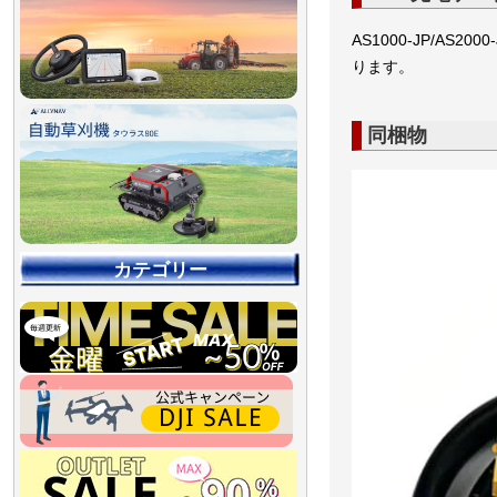
AS1000-JP/A
ります。
同梱物
カテゴリー
【90％OFF最終処分
【店舗展示品処分】
【～30％OFF】
【～50％OFF】
【～75％OFF】