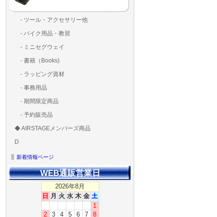
- ツール・アクセサリー他
ランディングパッド
固定系（グルー・バン
その他
アンテナ類
測定器・テスター・チ
LED（装飾・バッテリ
工具類
BOX・ケース・バッグ
メインブレード・プロ
- バイク用品・教習
ド・粘着）
ラ調整器具
ッカー類
アラーム）
- ミニセグウェイ
- 書籍（Books)
- ラッピング資材
- 事務用品
- 期間限定商品
- 予約販売品
◆ AIRSTAGEメンバーズ商品
ＡＩＲＳＴＡＧＥメンバ
ゴールドメンバーズ用
D
ズ用
ディーラー用
MG-1S 【S】
MG-1A 【A】
MG-1P 【R】
GS110(粒剤装置）【B】
T20
T25
T30
T10
Matrice 350 RTK
新着情報ページ
WEB通販営業日
2026年8月
日
月
火
水
木
金
土
1
2
3
4
5
6
7
8