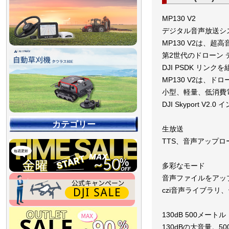
MP130 V2
デジタル音声放送システ
MP130 V2は、
第2世代のドローン
DJI PSDK リ
MP130 V2は、
小型、軽量、低消費
DJI Skyport 
カテゴリー
生放送
TTS、音声アップロ
多彩なモード
音声ファイルをアッ
czi音声ライブラ
130dB 500メートル
【90％OFF最終処分
【店舗展示品処分】
【～30％OFF】
【～50％OFF】
【～75％OFF】
130dBの大音量。5