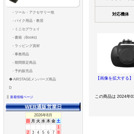
- ツール・アクセサリー他
対応機体
ランディングパッド
固定系（グルー・バン
その他
アンテナ類
測定器・テスター・チ
LED（装飾・バッテリ
工具類
BOX・ケース・バッグ
メインブレード・プロ
- バイク用品・教習
ド・粘着）
ラ調整器具
ッカー類
アラーム）
- ミニセグウェイ
- 書籍（Books)
- ラッピング資材
- 事務用品
- 期間限定商品
- 予約販売品
【画像を拡大する】
◆ AIRSTAGEメンバーズ商品
ＡＩＲＳＴＡＧＥメンバ
ゴールドメンバーズ用
D
ズ用
ディーラー用
MG-1S 【S】
MG-1A 【A】
MG-1P 【R】
GS110(粒剤装置）【B】
T20
T25
T30
T10
Matrice 350 RTK
この商品は 2024年
新着情報ページ
WEB通販営業日
2026年8月
日
月
火
水
木
金
土
1
2
3
4
5
6
7
8