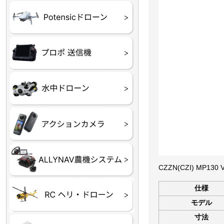
ATOM SE
プロポ
プロポバッテリー・ア
テレメトリーシステム
セサリー他
CHASING M２シリー
GLADIUS MINI S
CHASING Dory
CHASING F1
CHASING 修理部品
Insta360
INSTA×BETA SMO
AKASO
アクションカメラアク
セサリ
トラクター自動操舵シ
Taurus80E（タウラス
Aries300N（アリエス
ステム
80E 自動草刈機）
300N スピードスプレーヤー）
CZZN(CZI) MP
仕様
ヘリコプター
ホビー用 ドローン
モデル
寸法