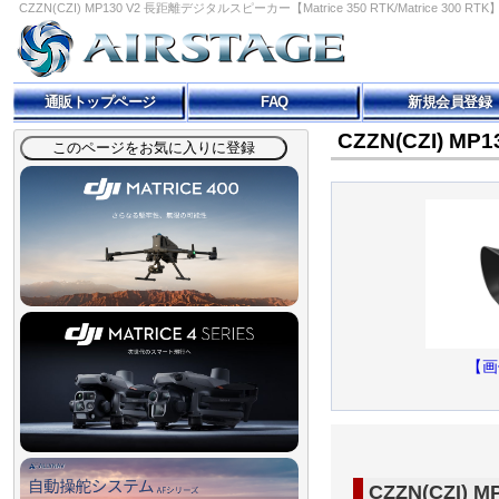
CZZN(CZI) MP130 V2 長距離デジタルスピーカー【Matrice 350 RTK/Matrice 300 
通販トップページ
FAQ
新規会員登録
CZZN(CZI) MP
【画
CZZN(CZI)