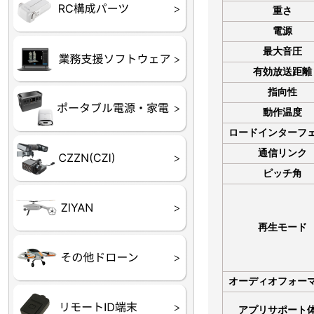
フライトコントローラー
フライトコントローラー
バッテリー・アクセサ
ブレード・プロペラ・
充電器・コネクタ・バ
受信機
ESC関連
サーボ・交換ギヤ・コ
モーター・ピニオン・
重さ
【本体】
【部品】
リー
アダプター
ランサー他
ード
ヒートシンク
電源
未来システム工房
最大音圧
DJI
テラドローン
有効放送距離
指向性
ASAGAO
DJI Power
DJI ROMO
動作温度
ロードインターフ
GL10
GL60
LP12
MP130
TH4
通信リンク
ピッチ角
Shadow S3
再生モード
ROVER3（トリコプタ
レース用 ドローン
各種メーカーパーツ一
ー）
覧
オーディオフォー
アプリサポート