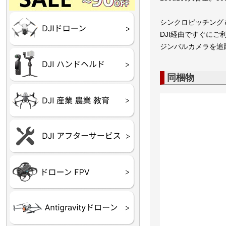
Final】OUTLET
OUTLET
OUTLET
OUTLET
OUTLET
DJI Goggles シリーズ
シンクロピッチング
DJI Neo シリーズ
DJI Lito シリーズ
DJI Flip
DJI Avata シリーズ
DJI Mavic シリーズ
DJI Phantom シリーズ
DJI Inspire シリーズ
DJI FPV
DJI Spark
Ryze TELLO
DJI経由ですぐに
ジンバルカメラを追
DJI OSMO シリーズ
DJI RONIN・DJI RS 
DJI Mic シリーズ
リーズ
同梱物
DJI 産業用 ドローン
DJI 農業用 ドローン
DJI RoboMaster
（測量・空撮）
（農薬散布）
DJI Care Refresh ドロ
DJI Care Refresh ハン
DJI Care Enterprise
DJI 定期点検サービス
ーン
ドヘルド
Air65
Air65 Ⅱ
Air75
Air75 Ⅱ
Aquila16
Aquila20
Meteor85
Beta65
Meteor65
Meteor75
Cetus
Pavo
Beta85X
Beta95X
HX100 SE
HX115
TWIG XL
BETAその他グッズ
FPV・ゴーグル・映像
器関連品