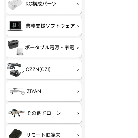
フライトコントローラー
フライトコントローラー
バッテリー・アクセサ
ブレード・プロペラ・
充電器・コネクタ・バ
受信機
ESC関連
サーボ・交換ギヤ・コ
モーター・ピニオン・
【本体】
【部品】
リー
アダプター
ランサー他
ード
ヒートシンク
未来システム工房
DJI
テラドローン
ASAGAO
DJI Power
DJI ROMO
GL10
GL60
LP12
MP130
TH4
Shadow S3
ROVER3（トリコプタ
レース用 ドローン
各種メーカーパーツ一
ー）
覧