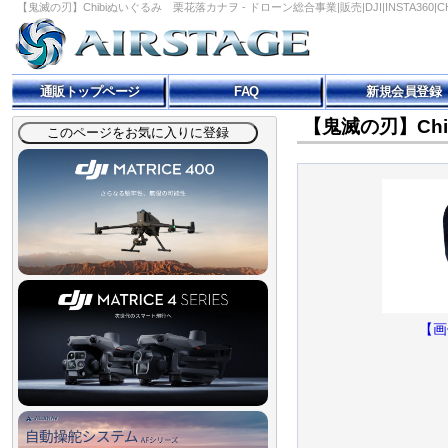
【鬼滅の刃】Chibiぬいぐるみ 栗花落カナヲ - ドローン総合事業|販売|DJI|INSTA360|CHA
通販トップページ
FAQ
新規会員登録
【鬼滅の刃】Ch
【画