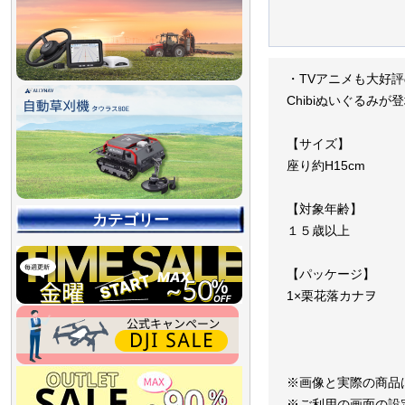
・TVアニメも大好
Chibiぬいぐるみが
【サイズ】
座り約H15cm
【対象年齢】
カテゴリー
１５歳以上
【パッケージ】
1×栗花落カナヲ
※画像と実際の商品
【90％OFF最終処分
【店舗展示品処分】
【～30％OFF】
【～50％OFF】
【～75％OFF】
※ご利用の画面の設