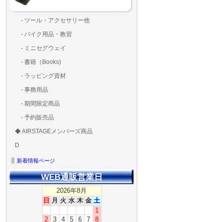
- ツール・アクセサリー他
ランディングパッド
固定系（グルー・バン
その他
アンテナ類
測定器・テスター・チ
LED（装飾・バッテリ
工具類
BOX・ケース・バッグ
メインブレード・プロ
- バイク用品・教習
ド・粘着）
ラ調整器具
ッカー類
アラーム）
- ミニセグウェイ
- 書籍（Books)
- ラッピング資材
- 事務用品
- 期間限定商品
- 予約販売品
◆ AIRSTAGEメンバーズ商品
ＡＩＲＳＴＡＧＥメンバ
ゴールドメンバーズ用
D
ズ用
ディーラー用
MG-1S 【S】
MG-1A 【A】
MG-1P 【R】
GS110(粒剤装置）【B】
T20
T25
T30
T10
Matrice 350 RTK
新着情報ページ
WEB通販営業日
2026年8月
日
月
火
水
木
金
土
1
2
3
4
5
6
7
8