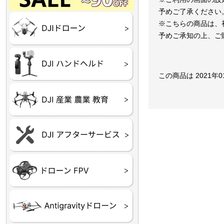
Final】OUTLET
OUTLET
OUTLET
OUTLET
OUTLET
予めご了承ください
DJI Goggles シリーズ
DJI Neo シリーズ
DJI Lito シリーズ
DJI Flip
DJI Avata シリーズ
DJI Mavic シリーズ
DJI Phantom シリーズ
DJI Inspire シリーズ
DJI FPV
DJI Spark
Ryze TELLO
※こちらの商品は、
予めご承知の上、ご
DJI OSMO シリーズ
DJI RONIN・DJI RS 
DJI Mic シリーズ
リーズ
この商品は 2021年
DJI 産業用 ドローン
DJI 農業用 ドローン
DJI RoboMaster
（測量・空撮）
（農薬散布）
DJI Care Refresh ドロ
DJI Care Refresh ハン
DJI Care Enterprise
DJI 定期点検サービス
ーン
ドヘルド
Air65
Air65 Ⅱ
Air75
Air75 Ⅱ
Aquila16
Aquila20
Meteor85
Beta65
Meteor65
Meteor75
Cetus
Pavo
Beta85X
Beta95X
HX100 SE
HX115
TWIG XL
BETAその他グッズ
FPV・ゴーグル・映像
器関連品