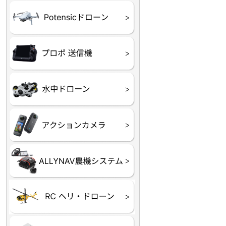
ATOM SE
プロポ
プロポバッテリー・ア
テレメトリーシステム
セサリー他
CHASING M２シリー
GLADIUS MINI S
CHASING Dory
CHASING F1
CHASING 修理部品
Insta360
INSTA×BETA SMO
AKASO
アクションカメラアク
セサリ
トラクター自動操舵シ
Taurus80E（タウラス
Aries300N（アリエス
ステム
80E 自動草刈機）
300N スピードスプレーヤー）
ヘリコプター
ホビー用 ドローン