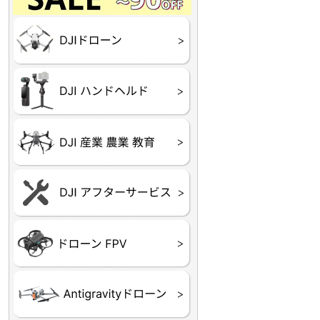
Final】OUTLET
OUTLET
OUTLET
OUTLET
OUTLET
DJI Goggles シリーズ
DJI Neo シリーズ
DJI Lito シリーズ
DJI Flip
DJI Avata シリーズ
DJI Mavic シリーズ
DJI Phantom シリーズ
DJI Inspire シリーズ
DJI FPV
DJI Spark
Ryze TELLO
DJI OSMO シリーズ
DJI RONIN・DJI RS 
DJI Mic シリーズ
リーズ
DJI 産業用 ドローン
DJI 農業用 ドローン
DJI RoboMaster
（測量・空撮）
（農薬散布）
DJI Care Refresh ドロ
DJI Care Refresh ハン
DJI Care Enterprise
DJI 定期点検サービス
ーン
ドヘルド
Air65
Air65 Ⅱ
Air75
Air75 Ⅱ
Aquila16
Aquila20
Meteor85
Beta65
Meteor65
Meteor75
Cetus
Pavo
Beta85X
Beta95X
HX100 SE
HX115
TWIG XL
BETAその他グッズ
FPV・ゴーグル・映像
器関連品