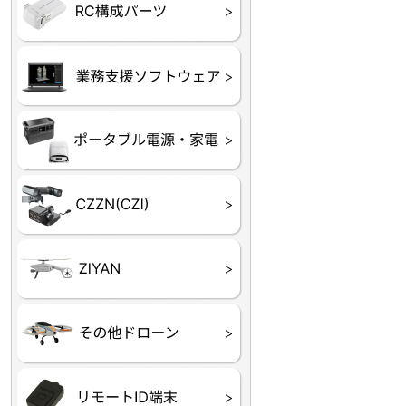
フライトコントローラー
フライトコントローラー
バッテリー・アクセサ
ブレード・プロペラ・
充電器・コネクタ・バ
受信機
ESC関連
サーボ・交換ギヤ・コ
モーター・ピニオン・
【本体】
【部品】
リー
アダプター
ランサー他
ード
ヒートシンク
未来システム工房
DJI
テラドローン
ASAGAO
DJI Power
DJI ROMO
GL10
GL60
LP12
MP130
TH4
Shadow S3
ROVER3（トリコプタ
レース用 ドローン
各種メーカーパーツ一
ー）
覧