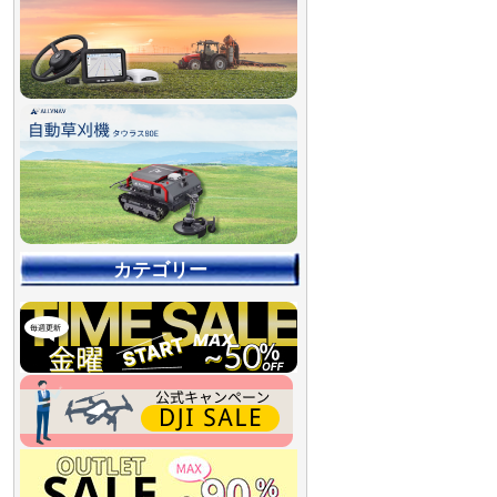
カテゴリー
【90％OFF最終処分
【店舗展示品処分】
【～30％OFF】
【～50％OFF】
【～75％OFF】