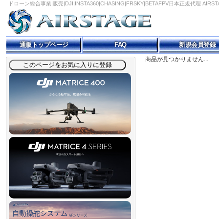
ドローン総合事業|販売|DJI|INSTA360|CHASING|FRSKY|BETAFPV日本正規代理 AIRS
通販トップページ
FAQ
新規会員登録
商品が見つかりません...