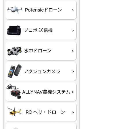
ATOM SE
プロポ
プロポバッテリー・ア
テレメトリーシステム
セサリー他
CHASING M２シリー
GLADIUS MINI S
CHASING Dory
CHASING F1
CHASING 修理部品
Insta360
INSTA×BETA SMO
AKASO
アクションカメラアク
セサリ
トラクター自動操舵シ
Taurus80E（タウラス
Aries300N（アリエス
ステム
80E 自動草刈機）
300N スピードスプレーヤー）
ヘリコプター
ホビー用 ドローン