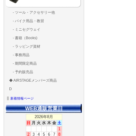
- ツール・アクセサリー他
ランディングパッド
固定系（グルー・バン
その他
アンテナ類
測定器・テスター・チ
LED（装飾・バッテリ
工具類
BOX・ケース・バッグ
メインブレード・プロ
- バイク用品・教習
ド・粘着）
ラ調整器具
ッカー類
アラーム）
- ミニセグウェイ
- 書籍（Books)
- ラッピング資材
- 事務用品
- 期間限定商品
- 予約販売品
◆ AIRSTAGEメンバーズ商品
ＡＩＲＳＴＡＧＥメンバ
ゴールドメンバーズ用
D
ズ用
ディーラー用
MG-1S 【S】
MG-1A 【A】
MG-1P 【R】
GS110(粒剤装置）【B】
T20
T25
T30
T10
Matrice 350 RTK
新着情報ページ
WEB通販営業日
2026年8月
日
月
火
水
木
金
土
1
2
3
4
5
6
7
8