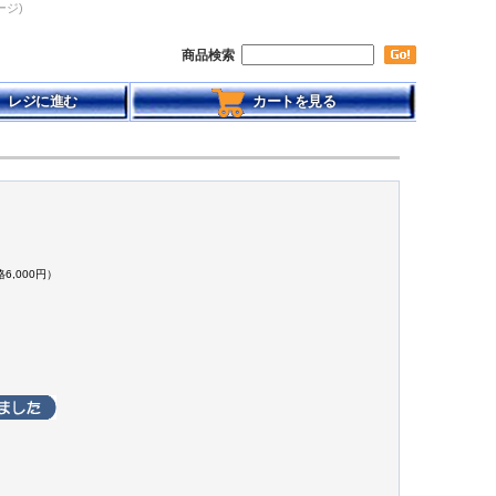
ージ)
商品検索
レジに進む
カートを見る
】
6,000円）