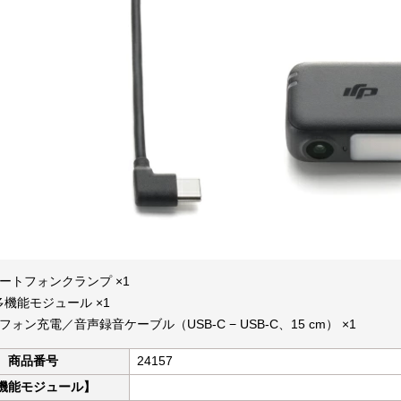
ントローラー
ントローラー
・アクセサ
プロペラ・
ネクタ・バ
換ギヤ・コ
ピニオン・
ナー（アダプタ）
ン
ートフォンクランプ ×1
M多機能モジュール ×1
組み立てKIT
WALKERAレースドローン
HGLRCレースドローン
GEELANGレースドローン
Flying Robot
WALKERA
KIT本体
KIT部品
RODEO110
RODEO150
Sector132
Veyron3
X UFO-85X 4K
WASP85X
汎用
F210
F210-3D
Furious 215
Furious320
WALKERA MX400 UFO
3（トリコプタ
ドローン
ーパーツ一
ォン充電／音声録音ケーブル（USB-C − USB-C、15 cm） ×1
商品番号
24157
機能モジュール】