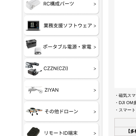
フライトコ
フライトコ
バッテリー
ブレード・
充電器・コ
受信機
ESC関連
サーボ・交
モーター・
【本体】
【部品】
リー
アダプター
ランサー他
ード
ヒートシンク
未来システム工房
DJI
テラドロー
ASAGAO
DJI Power
DJI ROMO
GL10
GL60
LP12
MP130
TH4
Shadow S3
・磁気スマ
・DJI O
ROVER
レース用 
各種メーカ
・スマートフ
ー）
覧
【多