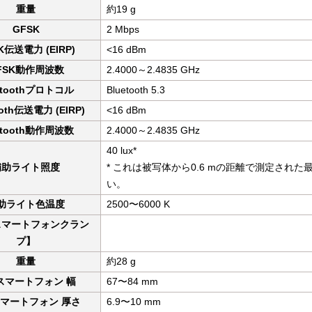
重量
約19 g
GFSK
2 Mbps
パッド
ルー・バン
スター・チェ
飾・バッテリー
ース・バッグ類
ード・プロペ
K伝送電力 (EIRP)
<16 dBm
FSK動作周波数
2.4000～2.4835 GHz
etoothプロトコル
Bluetooth 5.3
ooth伝送電力 (EIRP)
<16 dBm
etooth動作周波数
2.4000～2.4835 GHz
40 lux*
補助ライト照度
* これは被写体から0.6 mの距離で測定さ
い。
ＧＥメンバー
バーズ用
助ライト色温度
2500〜6000 K
B】
整備資格取得者
その他
Phantom4
Phantom 4 PRO Obsidian
Phantom 4 PRO/Adv3
Phantom 4 PROPLUS
Phantom 4/PRO V2.0
MAVIC MINI
MAVIC 2
MAVIC 2 Enterprise
DJI FPV
スマートフォンクラン
プ】
重量
約28 g
スマートフォン 幅
67〜84 mm
マートフォン 厚さ
6.9〜10 mm