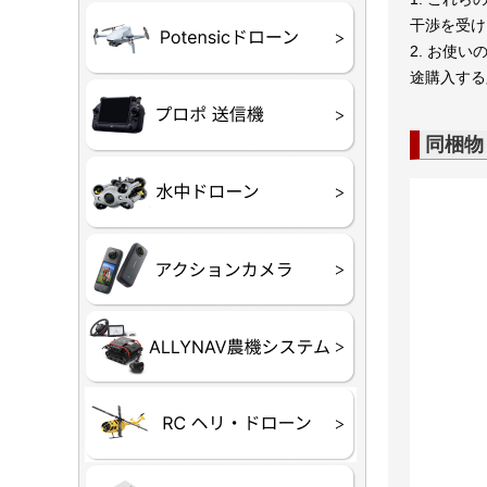
干渉を受け
ATOM SE
2. お使い
途購入する
プロポ
プロポバッ
テレメトリ
セサリー他
同梱物
CHASIN
GLADIUS M
CHASING 
CHASING 
CHASIN
Insta360
INSTA×BE
AKASO
アクション
セサリ
トラクター
Taurus8
Aries30
ステム
80E 自動草刈機）
300N スピードスプ
ヘリコプタ
ホビー用 