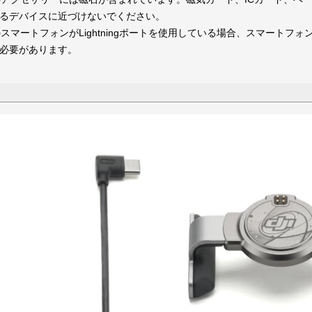
るデバイスに近づけないでください。
のスマートフォンがLightningポートを使用している場合、スマートフォン充電
必要があります。
テリー・アク
ーシステム
CHASING M2S 2.0
CHASING M2 / M2S
CHASING M2 PRO
CHASING M2 PRO MAX
DORY
GLADIUS MINI
GLADIUS MINI S
M2
M2 PRO
M2 PRO MAX
RC送信機
E-Reel
G M２シリーズ
INI S
Dory
F1
G 修理部品
Insta360 Flow シリーズ
Insta360 Ace シリーズ
Insta360 X シリーズ
Insta360 GO シリーズ
Insta360 ONE R シリーズ
Insta360 Flow 2 Pro
Insta360 Flow
Insta360 Ace Pro 2
Insta360 Ace
Insta360 X5
Insta360 X4
Insta360 X3
Insta360 ONE X2
Insta360 GO 3S
Insta360 GO 3
Insta360 GO 2
Insta360 GO
Insta360 ONE RS 1-Inch 360
Insta360 ONE RS
Insta360 ONE R
TA SMO
カメラアク
AF305（後付けトラクター自動操
AF718
Taurus80E（タウラス80E）（自
自動操舵シ
0E（タウラス
0N（アリエス
舵システム）
動草刈機）
レーヤー）
YHC
ALIGN
G-FORCE
YuXiang（100g↑）
WALKERA MINICP（100g↓）
TOMZON（100g↓）
DE:LIGHT（100g↓）
LACIERO（100g↓）
LARK［ ラーク ］（100g↓）
LEGGERO（100g↓）
他ホビードローン
YHC ヘリ本体
YHC C032 部品
YHC C123 部品
YHC C138 部品
YHC C190 部品
ALIGN ヘリ本体
ALIGN T-REX 450【部品】
ALIGN T-REX 470【部品】
ALIGN T-REX 550【部品】
ALIGN T15【部品】
ALIGN【ツール/汎用】
G-FORCE Bo105 INCR（100
G-FORCE Ghost-Eye（100g
G-FORCE MD500
G-FORCE MH60 INCR（100g
G-FORCE ORCA360（100g↓
G-FORCE UH60 INCR（100g
G-FORCE INCREDIBLE
YuXiang ヘリ本体
YuXiang F02S【部品】
YuXiang F07S【部品】
YuXiang F07【部品】
YuXiang F08【部品】
YuXiang F09H【部品】
YuXiang F09S【部品】
YuXiang F09V【部品】
YuXiang F112-GW【部品】
YuXiang F11S【部品】
YuXiang F119S【部品】
YuXiang F112S【部品】
YuXiang F11H【部品】
TOMZON A23
TOMZON A24
ー
ドローン
INCR（100g↓）
AT（100g↓）
バッテリー
バッテリーアクセサリー
メインブレード
テールブレード
スタビブレード（パドル）
マルチロータープロペラ・スピン
コネクター
充電器・バランサー等
受信機
サーボ本体
サーボコネクター
サーボホーン
サーボ 交換ギヤ
サーボ 交換ケース
サーボアクセサリー
モーター
ピニオンギヤ・ギヤリムーバー
モーターピン・アクセサリー他
アダプター・スピンナー
マルチロータープロペラ
ピニオンギヤ
ピニオンギヤリムーバー