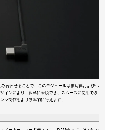
証取得
ズ 部
 部品
Zenmuse X4S
Zenmuse X5S
Zenmuse X5・R
Zenmuse X7
H3-3D
H4-3D
E300
E310
E1200
E2000
Snail
映像伝送（LightBridge)
IOSD
部品(LightBridge)
と組み合わせることで、このモジュールは被写体およびペ
デザインにより、簡単に着脱でき、スムーズに使用でき
テンツ制作をより効率的に行えます。
ースメーカー、ハードディスク、RAMチップ、その他の