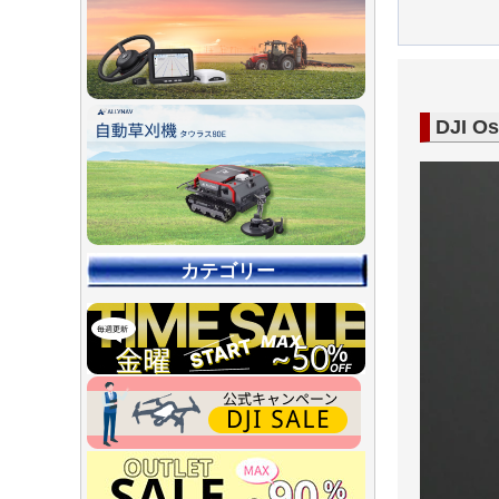
DJI 
カテゴリー
【90％O
【店舗展示
【～30％O
【～50％O
【～75％O