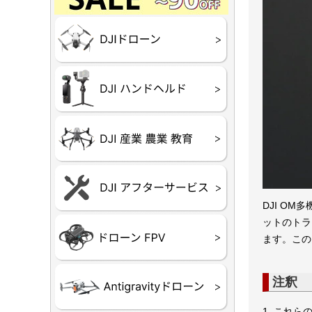
Final】OUTLET
OUTLET
OUTLET
OUTLET
OUTLET
DJI Goggles シリー
DJI Neo
DJI Lito
DJI Flip
DJI Avat
DJI Mavi
DJI Phan
DJI Insp
DJI FPV
DJI Spark
Ryze TEL
DJI OSM
DJI RONI
DJI Mic
リーズ
DJI 産業
DJI 農業
DJI RoboM
（測量・空撮）
（農薬散布）
DJI Care 
DJI Care 
DJI Care E
DJI 定期
ーン
ドヘルド
DJI O
ットのトラ
Air65
Air65 Ⅱ
Air75
Air75 Ⅱ
Aquila16
Aquila20
Meteor85
Beta65
Meteor65
Meteor75
Cetus
Pavo
Beta85X
Beta95X
HX100 SE
HX115
TWIG XL
BETAそ
FPV・ゴ
ます。この
器関連品
注釈
1. これ