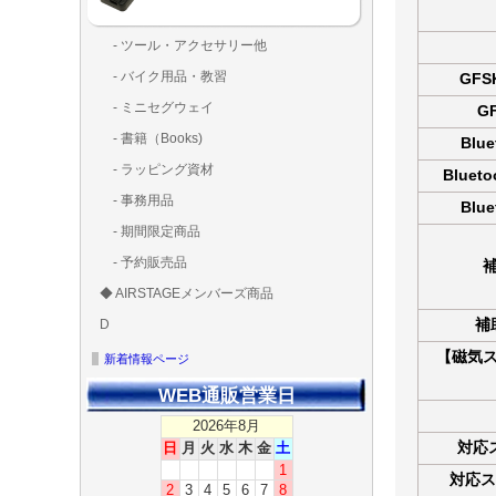
- ツール・アクセサリー他
ランディング
固定系（グ
その他
アンテナ類
測定器・テ
LED（装
工具類
BOX・ケ
メインブレ
- バイク用品・教習
GFS
ド・粘着）
ラ調整器具
ッカー類
アラーム）
- ミニセグウェイ
G
- 書籍（Books)
Blu
- ラッピング資材
Bluet
- 事務用品
Blu
- 期間限定商品
- 予約販売品
◆ AIRSTAGEメンバーズ商品
ＡＩＲＳＴＡ
ゴールドメン
補
D
ズ用
ディーラー用
MG-1S 【S】
MG-1A 【A】
MG-1P 【R】
GS110(粒剤装置）【
T20
T25
T30
T10
Matrice 350 RTK
【磁気
新着情報ページ
WEB通販営業日
2026年8月
対応
日
月
火
水
木
金
土
1
対応ス
2
3
4
5
6
7
8