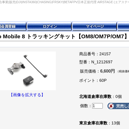
事業|販売|DJI|INSTA360|CHASING|FRSKY|BETAFPV日本正規代理 AIRSTAGE (エアステ
規会員登録
ログイン
マイページ
mo Mobile 8 トラッキングキット【OM8/OM7P/OM7
商品番号：24157
型番：N_1212697
6,600円
販売価格：
（税抜価格
ポイント：60P
【画像を拡大する】
北海道倉庫在庫数
：0個
個数：
東京倉庫在庫数
：13個