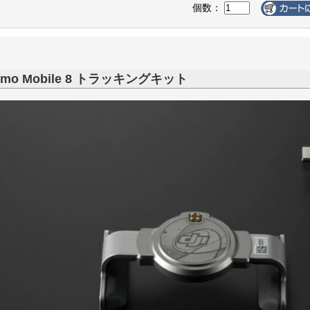
個数：
Osmo Mobile 8 トラッキングキット
FF最終処分
品処分】
FF】
FF】
FF】