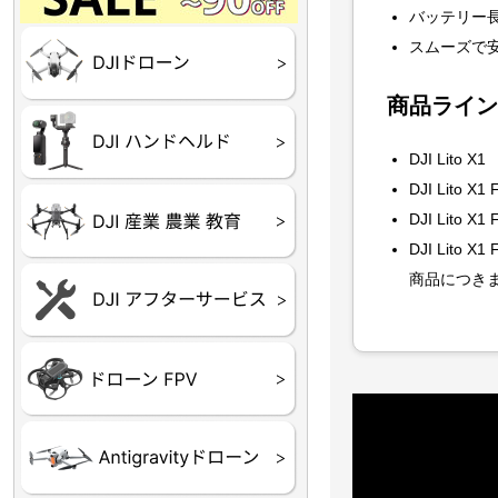
Final】OUTLET
OUTLET
OUTLET
OUTLET
OUTLET
バッテリー
DJI Goggles シリーズ
スムーズで安
DJI Neo シリーズ
DJI Lito シリーズ
DJI Flip
DJI Avata シリーズ
DJI Mavic シリーズ
DJI Phantom シリーズ
DJI Inspire シリーズ
DJI FPV
DJI Spark
Ryze TELLO
商品ライン
DJI OSMO シリーズ
DJI RONIN・DJI RS 
DJI Mic シリーズ
リーズ
DJI Lito X1
DJI Lito 
DJI 産業用 ドローン
DJI 農業用 ドローン
DJI RoboMaster
DJI Lito 
（測量・空撮）
（農薬散布）
DJI Lito X
商品につき
DJI Care Refresh ドロ
DJI Care Refresh ハン
DJI Care Enterprise
DJI 定期点検サービス
ーン
ドヘルド
Air65
Air65 Ⅱ
Air75
Air75 Ⅱ
Aquila16
Aquila20
Meteor85
Beta65
Meteor65
Meteor75
Cetus
Pavo
Beta85X
Beta95X
HX100 SE
HX115
TWIG XL
BETAその他グッズ
FPV・ゴーグル・映像
器関連品