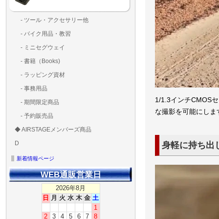
- ツール・アクセサリー他
ランディングパッド
固定系（グルー・バン
その他
アンテナ類
測定器・テスター・チ
LED（装飾・バッテリ
工具類
BOX・ケース・バッグ
メインブレード・プロ
- バイク用品・教習
ド・粘着）
ラ調整器具
ッカー類
アラーム）
- ミニセグウェイ
- 書籍（Books)
- ラッピング資材
- 事務用品
1/1.3インチCM
- 期間限定商品
な撮影を可能にしま
- 予約販売品
◆ AIRSTAGEメンバーズ商品
ＡＩＲＳＴＡＧＥメンバ
ゴールドメンバーズ用
D
身軽に持ち出
ズ用
ディーラー用
MG-1S 【S】
MG-1A 【A】
MG-1P 【R】
GS110(粒剤装置）【B】
T20
T25
T30
T10
Matrice 350 RTK
新着情報ページ
WEB通販営業日
2026年8月
日
月
火
水
木
金
土
1
2
3
4
5
6
7
8