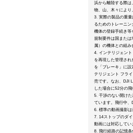
浜から離陸する際は
物、山、木々により
3. 実際の製品の
るためのトレーニン
機体の登録手続き等を
規制要件は国または地域に
属）の機体との組み
4. インテリジェ
を再現した管理され
を「ブレーキ」に設
テリジェント フライ
売です。なお、DJI L
した場合に52分の飛行時
5. 干渉のない開
ています。飛行中、D
6. 標準の動画撮影は
7. 14ストップの
動画には対応してい
8. 飛行経路の記憶