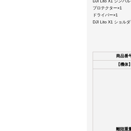
DJI Lito X1 ジンバル
プロテクター×1
ドライバー×1
DJI Lito X1 ショ
商品番
【機体
離陸重