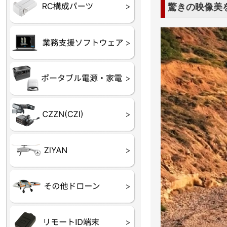
フライトコントローラー
フライトコントローラー
バッテリー・アクセサ
ブレード・プロペラ・
充電器・コネクタ・バ
受信機
ESC関連
サーボ・交換ギヤ・コ
モーター・ピニオン・
驚きの映像美
【本体】
【部品】
リー
アダプター
ランサー他
ード
ヒートシンク
未来システム工房
DJI
テラドローン
ASAGAO
DJI Power
DJI ROMO
GL10
GL60
LP12
MP130
TH4
Shadow S3
ROVER3（トリコプタ
レース用 ドローン
各種メーカーパーツ一
ー）
覧