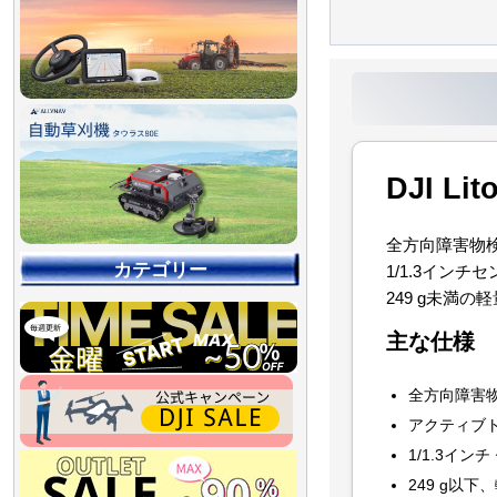
DJI 
全方向障害物
カテゴリー
1/1.3イン
249 g未満
主な仕様
全方向障害物
アクティブ
1/1.3イ
【90％OFF最終処分
【店舗展示品処分】
【～30％OFF】
【～50％OFF】
【～75％OFF】
249 g以