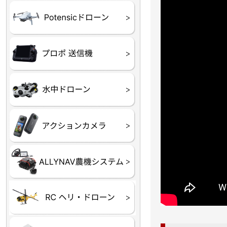
ATOM SE
プロポ
プロポバッテリー・ア
テレメトリーシステム
セサリー他
CHASING M２シリー
GLADIUS MINI S
CHASING Dory
CHASING F1
CHASING 修理部品
Insta360
INSTA×BETA SMO
AKASO
アクションカメラアク
セサリ
トラクター自動操舵シ
Taurus80E（タウラス
Aries300N（アリエス
ステム
80E 自動草刈機）
300N スピードスプレーヤー）
ヘリコプター
ホビー用 ドローン