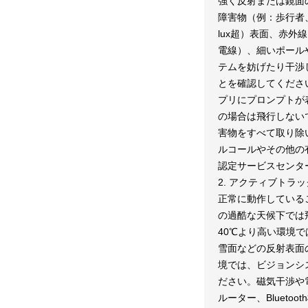
強く反射または鏡面
障害物（例：歩行者、
lux超）表面、赤
電線）、細いポール
テムを妨げたり干渉
とを確認してくださ
プリにプロンプトが
の場合は飛行しない
害物をすべて取り除
ルコールやその他の
認定サービスセンタ
2. アクティブト
正常に動作している
の過酷な天候下では飛
40℃より高い環境
雪面などの反射表面
境では、ビジョンシ
ださい。磁気干渉や
ルーター、Bluet