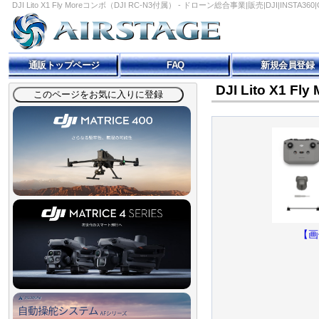
DJI Lito X1 Fly Moreコンボ（DJI RC-N3付属） - ドローン総合事業|販売|DJI|INSTA3
通販トップページ
FAQ
新規会員登録
DJI Lito X1 
【画