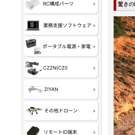
フライトコ
フライトコ
バッテリー
ブレード・
充電器・コ
受信機
ESC関連
サーボ・交
モーター・
驚きの
【本体】
【部品】
リー
アダプター
ランサー他
ード
ヒートシンク
未来システム工房
DJI
テラドロー
ASAGAO
DJI Power
DJI ROMO
GL10
GL60
LP12
MP130
TH4
Shadow S3
ROVER
レース用 
各種メーカ
ー）
覧