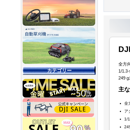
D
全方
カテゴリー
1/
24
主な
全
ア
1
【90％O
【店舗展示
【～30％O
【～50％O
【～75％O
2