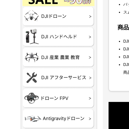
Final】OUTLET
OUTLET
OUTLET
OUTLET
OUTLET
バ
DJI Goggles シリー
ス
DJI Neo
DJI Lito
DJI Flip
DJI Avat
DJI Mavi
DJI Phan
DJI Insp
DJI FPV
DJI Spark
Ryze TEL
商品
DJI OSM
DJI RONI
DJI Mic
リーズ
DJI
DJ
DJI 産業
DJI 農業
DJI RoboM
DJ
（測量・空撮）
（農薬散布）
DJ
商
DJI Care 
DJI Care 
DJI Care E
DJI 定期
ーン
ドヘルド
Air65
Air65 Ⅱ
Air75
Air75 Ⅱ
Aquila16
Aquila20
Meteor85
Beta65
Meteor65
Meteor75
Cetus
Pavo
Beta85X
Beta95X
HX100 SE
HX115
TWIG XL
BETAそ
FPV・ゴ
器関連品