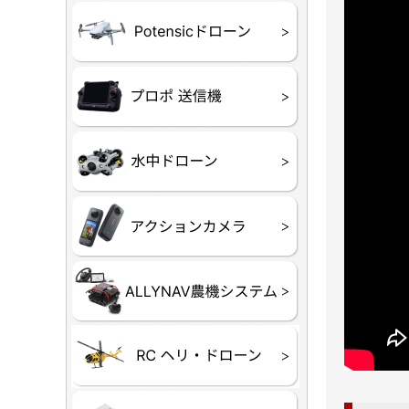
ATOM SE
プロポ
プロポバッ
テレメトリ
セサリー他
CHASIN
GLADIUS M
CHASING 
CHASING 
CHASIN
Insta360
INSTA×BE
AKASO
アクション
セサリ
トラクター
Taurus8
Aries30
ステム
80E 自動草刈機）
300N スピードスプ
ヘリコプタ
ホビー用 