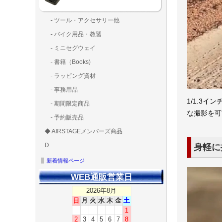
- ツール・アクセサリー他
ランディング
固定系（グ
その他
アンテナ類
測定器・テ
LED（装
工具類
BOX・ケ
メインブレ
- バイク用品・教習
ド・粘着）
ラ調整器具
ッカー類
アラーム）
- ミニセグウェイ
- 書籍（Books)
- ラッピング資材
- 事務用品
1/1.3
- 期間限定商品
な撮影を可
- 予約販売品
◆ AIRSTAGEメンバーズ商品
ＡＩＲＳＴＡ
ゴールドメン
D
身軽に
ズ用
ディーラー用
MG-1S 【S】
MG-1A 【A】
MG-1P 【R】
GS110(粒剤装置）【
T20
T25
T30
T10
Matrice 350 RTK
新着情報ページ
WEB通販営業日
2026年8月
日
月
火
水
木
金
土
1
2
3
4
5
6
7
8