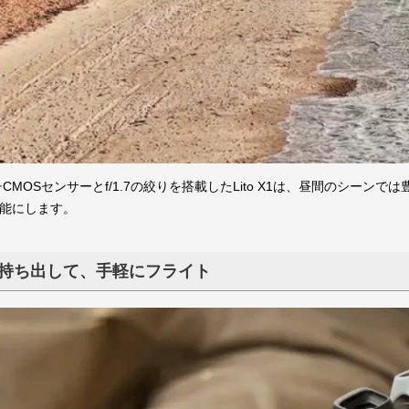
パッド
ルー・バン
スター・チェ
飾・バッテリー
ース・バッグ類
ード・プロペ
インチCMOSセンサーとf/1.7の絞りを搭載したLito X1は、昼間のシ
能にします。
ＧＥメンバー
バーズ用
持ち出して、手軽にフライト
B】
整備資格取得者
その他
Phantom4
Phantom 4 PRO Obsidian
Phantom 4 PRO/Adv3
Phantom 4 PROPLUS
Phantom 4/PRO V2.0
MAVIC MINI
MAVIC 2
MAVIC 2 Enterprise
DJI FPV