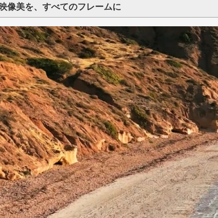
ントローラー
ントローラー
・アクセサ
プロペラ・
ネクタ・バ
換ギヤ・コ
ピニオン・
ナー（アダプタ）
映像美を、すべてのフレームに
ン
組み立てKIT
WALKERAレースドローン
HGLRCレースドローン
GEELANGレースドローン
Flying Robot
WALKERA
KIT本体
KIT部品
RODEO110
RODEO150
Sector132
Veyron3
X UFO-85X 4K
WASP85X
汎用
F210
F210-3D
Furious 215
Furious320
WALKERA MX400 UFO
3（トリコプタ
ドローン
ーパーツ一