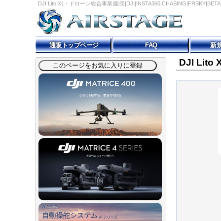
DJI Lito X1 - ドローン総合事業|販売|DJI|INSTA360|CHASING|FRSKY
通販トップページ
FAQ
新
DJI Lito 