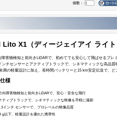
個数：
JI Lito X1（ディージェイアイ ラ
向障害物検知と前向きLiDARで、初めてでも安心して飛ばせるプレ
1.3インチセンサーとアクティブトラックで、シネマティックな高品
9 g未満の軽量設計に加え、長時間バッテリーと15 km安定伝送で
仕様
方向障害物検知と前向きLiDARで、安心・安全な飛行
クティブトラックで、シネマティックな映像を手軽に撮影
/1.3インチ センサーで、プロレベルの映像品質
FF最終処分
品処分】
FF】
FF】
FF】
49 g以下、軽量設計＆優れた携帯性