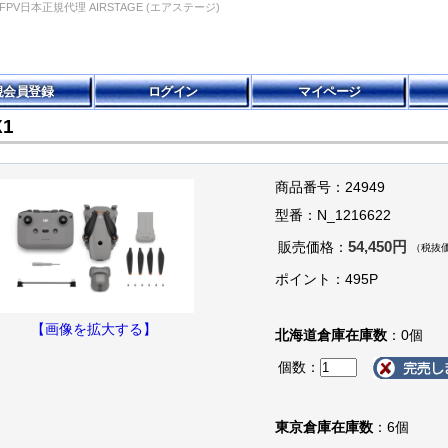
|BETAFPV日本正規代理 AIRSTAGE (エアステージ)
規会員登録
ログイン
マイページ
X1
商品番号：24949
型番：N_1216622
54,450円
販売価格：
（税抜価
ポイント：495P
【画像を拡大する】
北海道倉庫在庫数
：0個
個数：
東京倉庫在庫数
：6個