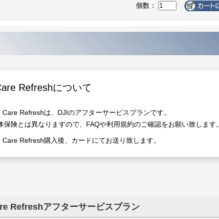
個数：
Care Refreshについて
JI Care Refreshは、DJIのアフターサービスプランです。
体保険とは異なりますので、FAQや利用規約のご確認をお願い致します
JI Care Refresh購入後、カードにてお送り致します。
Care Refreshアフターサービスプラン
FF最終処分
品処分】
FF】
FF】
FF】