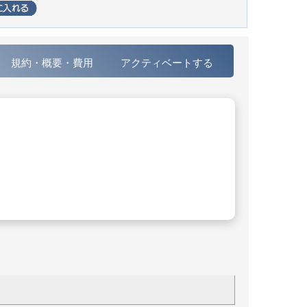
規約・概要・費用
アクティベートする
。