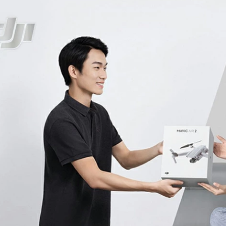
パッド
ルー・バン
スター・チェ
飾・バッテリー
ース・バッグ類
ード・プロペ
ＧＥメンバー
バーズ用
B】
整備資格取得者
その他
Phantom4
Phantom 4 PRO Obsidian
Phantom 4 PRO/Adv3
Phantom 4 PROPLUS
Phantom 4/PRO V2.0
MAVIC MINI
MAVIC 2
MAVIC 2 Enterprise
DJI FPV