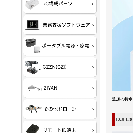
フライトコ
フライトコ
バッテリー
ブレード・
充電器・コ
受信機
ESC関連
サーボ・交
モーター・
【本体】
【部品】
リー
アダプター
ランサー他
ード
ヒートシンク
未来システム工房
DJI
テラドロー
ASAGAO
DJI Power
DJI ROMO
GL10
GL60
LP12
MP130
TH4
Shadow S3
追加の特別
ROVER
レース用 
各種メーカ
ー）
覧
DJI Ca