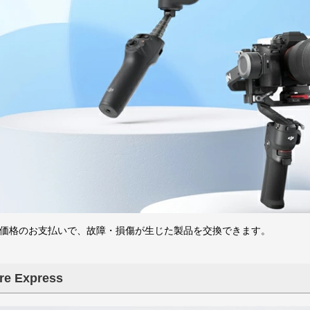
ントローラー
ントローラー
・アクセサ
プロペラ・
ネクタ・バ
換ギヤ・コ
ピニオン・
ナー（アダプタ）
ン
価格のお支払いで、故障・損傷が生じた製品を交換できます。
組み立てKIT
WALKERAレースドローン
HGLRCレースドローン
GEELANGレースドローン
Flying Robot
WALKERA
KIT本体
KIT部品
RODEO110
RODEO150
Sector132
Veyron3
X UFO-85X 4K
WASP85X
汎用
F210
F210-3D
Furious 215
Furious320
WALKERA MX400 UFO
3（トリコプタ
ドローン
ーパーツ一
re Express