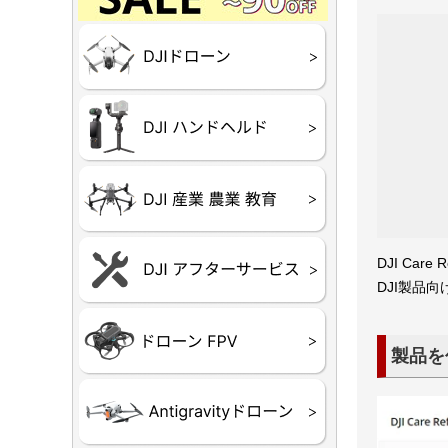
Final】OUTLET
OUTLET
OUTLET
OUTLET
OUTLET
DJI Goggles シリー
DJI Neo
DJI Lito
DJI Flip
DJI Avat
DJI Mavi
DJI Phan
DJI Insp
DJI FPV
DJI Spark
Ryze TEL
DJI OSM
DJI RONI
DJI Mic
リーズ
DJI 産業
DJI 農業
DJI RoboM
（測量・空撮）
（農薬散布）
DJI Care 
DJI Care 
DJI Care E
DJI 定期
DJI Ca
ーン
ドヘルド
DJI製品
Air65
Air65 Ⅱ
Air75
Air75 Ⅱ
Aquila16
Aquila20
Meteor85
Beta65
Meteor65
Meteor75
Cetus
Pavo
Beta85X
Beta95X
HX100 SE
HX115
TWIG XL
BETAそ
FPV・ゴ
製品を
器関連品