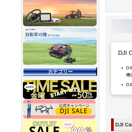
DJI 
D
カテゴリー
機
D
DJI 
【90％O
【店舗展示
【～30％O
【～50％O
【～75％O