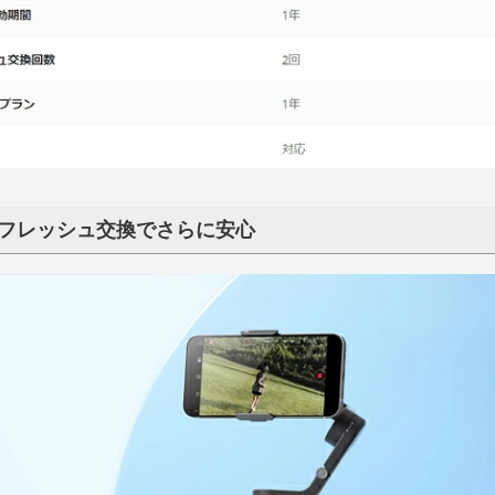
テリー・アク
ーシステム
CHASING M2S 2.0
CHASING M2 / M2S
CHASING M2 PRO
CHASING M2 PRO MAX
DORY
GLADIUS MINI
GLADIUS MINI S
M2
M2 PRO
M2 PRO MAX
RC送信機
E-Reel
G M２シリーズ
INI S
Dory
F1
G 修理部品
フレッシュ交換でさらに安心
Insta360 Flow シリーズ
Insta360 Ace シリーズ
Insta360 X シリーズ
Insta360 GO シリーズ
Insta360 ONE R シリーズ
Insta360 Flow 2 Pro
Insta360 Flow
Insta360 Ace Pro 2
Insta360 Ace
Insta360 X5
Insta360 X4
Insta360 X3
Insta360 ONE X2
Insta360 GO 3S
Insta360 GO 3
Insta360 GO 2
Insta360 GO
Insta360 ONE RS 1-Inch 360
Insta360 ONE RS
Insta360 ONE R
TA SMO
カメラアク
AF305（後付けトラクター自動操
AF718
Taurus80E（タウラス80E）（自
自動操舵シ
0E（タウラス
0N（アリエス
舵システム）
動草刈機）
レーヤー）
YHC
ALIGN
G-FORCE
YuXiang（100g↑）
WALKERA MINICP（100g↓）
TOMZON（100g↓）
DE:LIGHT（100g↓）
LACIERO（100g↓）
LARK［ ラーク ］（100g↓）
LEGGERO（100g↓）
他ホビードローン
YHC ヘリ本体
YHC C032 部品
YHC C123 部品
YHC C138 部品
YHC C190 部品
ALIGN ヘリ本体
ALIGN T-REX 450【部品】
ALIGN T-REX 470【部品】
ALIGN T-REX 550【部品】
ALIGN T15【部品】
ALIGN【ツール/汎用】
G-FORCE Bo105 INCR（100
G-FORCE Ghost-Eye（100g
G-FORCE MD500
G-FORCE MH60 INCR（100g
G-FORCE ORCA360（100g↓
G-FORCE UH60 INCR（100g
G-FORCE INCREDIBLE
YuXiang ヘリ本体
YuXiang F02S【部品】
YuXiang F07S【部品】
YuXiang F07【部品】
YuXiang F08【部品】
YuXiang F09H【部品】
YuXiang F09S【部品】
YuXiang F09V【部品】
YuXiang F112-GW【部品】
YuXiang F11S【部品】
YuXiang F119S【部品】
YuXiang F112S【部品】
YuXiang F11H【部品】
TOMZON A23
TOMZON A24
ー
ドローン
INCR（100g↓）
AT（100g↓）
バッテリー
バッテリーアクセサリー
メインブレード
テールブレード
スタビブレード（パドル）
マルチロータープロペラ・スピン
コネクター
充電器・バランサー等
受信機
サーボ本体
サーボコネクター
サーボホーン
サーボ 交換ギヤ
サーボ 交換ケース
サーボアクセサリー
モーター
ピニオンギヤ・ギヤリムーバー
モーターピン・アクセサリー他
アダプター・スピンナー
マルチロータープロペラ
ピニオンギヤ
ピニオンギヤリムーバー