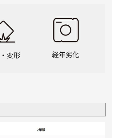
証取得
ズ 部
 部品
Zenmuse X4S
Zenmuse X5S
Zenmuse X5・R
Zenmuse X7
H3-3D
H4-3D
E300
E310
E1200
E2000
Snail
映像伝送（LightBridge)
IOSD
部品(LightBridge)