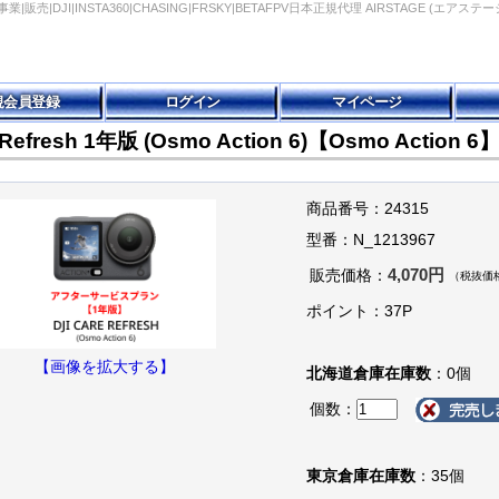
ローン総合事業|販売|DJI|INSTA360|CHASING|FRSKY|BETAFPV日本正規代理 AIRSTAGE (エアステー
規会員登録
ログイン
マイページ
 Refresh 1年版 (Osmo Action 6)【Osmo Action 6
商品番号：24315
型番：N_1213967
4,070円
販売価格：
（税抜価格
ポイント：37P
【画像を拡大する】
北海道倉庫在庫数
：0個
個数：
東京倉庫在庫数
：35個