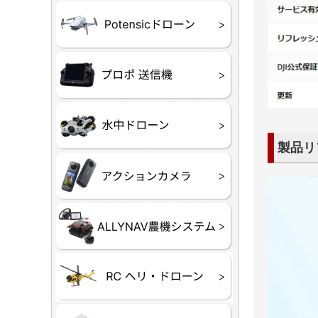
ATOM SE
プロポ
プロポバッ
テレメトリ
セサリー他
CHASIN
GLADIUS M
CHASING 
CHASING 
CHASIN
製品リ
Insta360
INSTA×BE
AKASO
アクション
セサリ
トラクター
Taurus8
Aries30
ステム
80E 自動草刈機）
300N スピードスプ
ヘリコプタ
ホビー用 