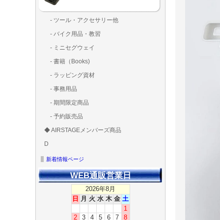
- ツール・アクセサリー他
ランディング
固定系（グ
その他
アンテナ類
測定器・テ
LED（装
工具類
BOX・ケ
メインブレ
- バイク用品・教習
ド・粘着）
ラ調整器具
ッカー類
アラーム）
- ミニセグウェイ
- 書籍（Books)
- ラッピング資材
- 事務用品
- 期間限定商品
- 予約販売品
◆ AIRSTAGEメンバーズ商品
ＡＩＲＳＴＡ
ゴールドメン
D
ズ用
ディーラー用
MG-1S 【S】
MG-1A 【A】
MG-1P 【R】
GS110(粒剤装置）【
T20
T25
T30
T10
Matrice 350 RTK
新着情報ページ
WEB通販営業日
2026年8月
日
月
火
水
木
金
土
1
2
3
4
5
6
7
8