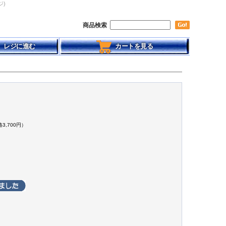
ジ)
商品検索
レジに進む
カートを見る
】
3,700円）