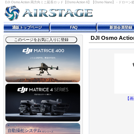
DJI Osmo Action 両方向ミニ延長ロッド【Osmo Action 6】【Osmo Nano】 - ドローン
通販トップページ
FAQ
新規会員登録
DJI Osmo Ac
【画