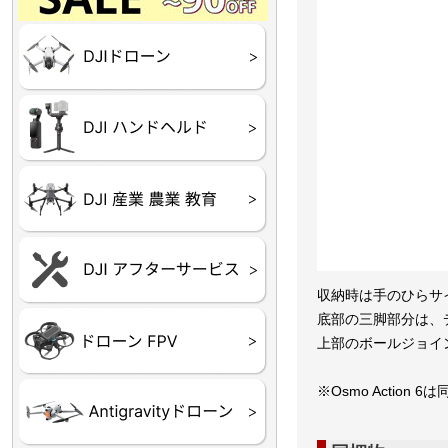
Final】OUTLET
OUTLET
OUTLET
OUTLET
OUTLET
DJI Goggles シリーズ
DJI Neo シリーズ
DJI Lito シリーズ
DJI Flip
DJI Avata シリーズ
DJI Mavic シリーズ
DJI Phantom シリーズ
DJI Inspire シリーズ
DJI FPV
DJI Spark
Ryze TELLO
DJI OSMO シリーズ
DJI RONIN・DJI RS 
DJI Mic シリーズ
リーズ
DJI 産業用 ドローン
DJI 農業用 ドローン
DJI RoboMaster
（測量・空撮）
（農薬散布）
DJI Care Refresh ドロ
DJI Care Refresh ハン
DJI Care Enterprise
DJI 定期点検サービス
ーン
ドヘルド
収納時は手のひらサ
底部の三脚部分は、
Air65
Air65 Ⅱ
Air75
Air75 Ⅱ
Aquila16
Aquila20
Meteor85
Beta65
Meteor65
Meteor75
Cetus
Pavo
Beta85X
Beta95X
HX100 SE
HX115
TWIG XL
BETAその他グッズ
FPV・ゴーグル・映像
上部のボールジョイ
器関連品
※Osmo Action