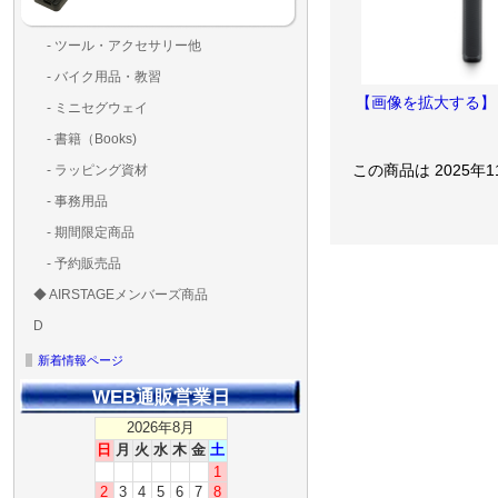
- ツール・アクセサリー他
ランディングパッド
固定系（グルー・バン
その他
アンテナ類
測定器・テスター・チ
LED（装飾・バッテリ
工具類
BOX・ケース・バッグ
メインブレード・プロ
- バイク用品・教習
ド・粘着）
ラ調整器具
ッカー類
アラーム）
【画像を拡大する】
- ミニセグウェイ
- 書籍（Books)
- ラッピング資材
この商品は 2025年
- 事務用品
- 期間限定商品
- 予約販売品
◆ AIRSTAGEメンバーズ商品
ＡＩＲＳＴＡＧＥメンバ
ゴールドメンバーズ用
D
ズ用
ディーラー用
MG-1S 【S】
MG-1A 【A】
MG-1P 【R】
GS110(粒剤装置）【B】
T20
T25
T30
T10
Matrice 350 RTK
新着情報ページ
WEB通販営業日
2026年8月
日
月
火
水
木
金
土
1
2
3
4
5
6
7
8