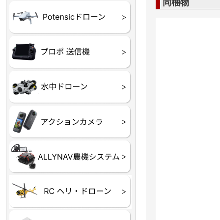
同梱物
ATOM SE
プロポ
プロポバッテリー・ア
テレメトリーシステム
セサリー他
CHASING M２シリー
GLADIUS MINI S
CHASING Dory
CHASING F1
CHASING 修理部品
Insta360
INSTA×BETA SMO
AKASO
アクションカメラアク
セサリ
トラクター自動操舵シ
Taurus80E（タウラス
Aries300N（アリエス
ステム
80E 自動草刈機）
300N スピードスプレーヤー）
ヘリコプター
ホビー用 ドローン