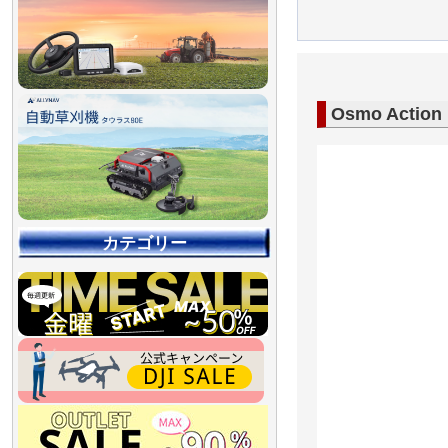
Osmo Act
カテゴリー
【90％OFF最終処分
【店舗展示品処分】
【～30％OFF】
【～50％OFF】
【～75％OFF】