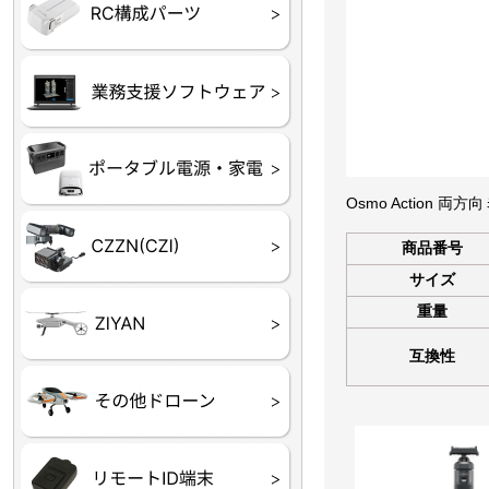
フライトコントローラー
フライトコントローラー
バッテリー・アクセサ
ブレード・プロペラ・
充電器・コネクタ・バ
受信機
ESC関連
サーボ・交換ギヤ・コ
モーター・ピニオン・
【本体】
【部品】
リー
アダプター
ランサー他
ード
ヒートシンク
未来システム工房
DJI
テラドローン
ASAGAO
DJI Power
DJI ROMO
Osmo Action 両
GL10
GL60
LP12
MP130
TH4
商品番号
サイズ
重量
Shadow S3
互換性
ROVER3（トリコプタ
レース用 ドローン
各種メーカーパーツ一
ー）
覧