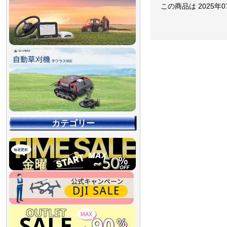
この商品は 2025年
カテゴリー
【90％OFF最終処分
【店舗展示品処分】
【～30％OFF】
【～50％OFF】
【～75％OFF】