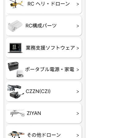
ヘリコプター
ホビー用 ドローン
フライトコントローラー
フライトコントローラー
バッテリー・アクセサ
ブレード・プロペラ・
充電器・コネクタ・バ
受信機
ESC関連
サーボ・交換ギヤ・コ
モーター・ピニオン・
【本体】
【部品】
リー
アダプター
ランサー他
ード
ヒートシンク
未来システム工房
DJI
テラドローン
ASAGAO
DJI Power
DJI ROMO
GL10
GL60
LP12
MP130
TH4
Shadow S3
ROVER3（トリコプタ
レース用 ドローン
各種メーカーパーツ一