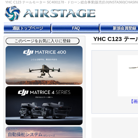
YHC C123 テールモーター SC4001178 - ドローン総合事業|販売|DJI|INSTA360|CHAS
通販トップページ
FAQ
新規会員登録
YHC C123 テー
【画