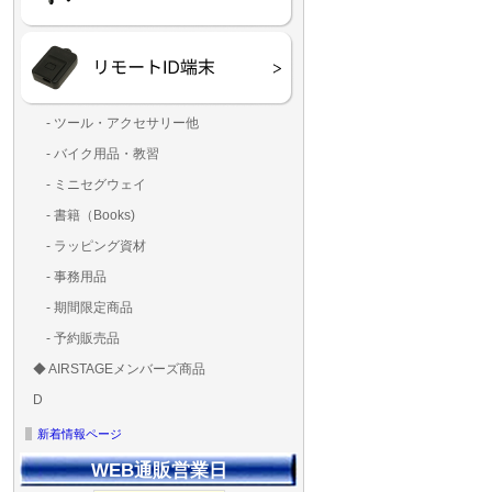
ー）
覧
- ツール・アクセサリー他
ランディングパッド
固定系（グルー・バン
その他
アンテナ類
測定器・テスター・チ
LED（装飾・バッテリ
工具類
BOX・ケース・バッグ
メインブレード・プロ
- バイク用品・教習
ド・粘着）
ラ調整器具
ッカー類
アラーム）
- ミニセグウェイ
- 書籍（Books)
- ラッピング資材
- 事務用品
- 期間限定商品
- 予約販売品
◆ AIRSTAGEメンバーズ商品
ＡＩＲＳＴＡＧＥメンバ
ゴールドメンバーズ用
D
ズ用
ディーラー用
MG-1S 【S】
MG-1A 【A】
MG-1P 【R】
GS110(粒剤装置）【B】
T20
T25
T30
T10
Matrice 350 RTK
新着情報ページ
WEB通販営業日