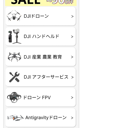
Final】OUTLET
OUTLET
OUTLET
OUTLET
OUTLET
DJI Goggles シリーズ
DJI Neo シリーズ
DJI Lito シリーズ
DJI Flip
DJI Avata シリーズ
DJI Mavic シリーズ
DJI Phantom シリーズ
DJI Inspire シリーズ
DJI FPV
DJI Spark
Ryze TELLO
DJI OSMO シリーズ
DJI RONIN・DJI RS 
DJI Mic シリーズ
リーズ
DJI 産業用 ドローン
DJI 農業用 ドローン
DJI RoboMaster
（測量・空撮）
（農薬散布）
DJI Care Refresh ドロ
DJI Care Refresh ハン
DJI Care Enterprise
DJI 定期点検サービス
ーン
ドヘルド
Air65
Air65 Ⅱ
Air75
Air75 Ⅱ
Aquila16
Aquila20
Meteor85
Beta65
Meteor65
Meteor75
Cetus
Pavo
Beta85X
Beta95X
HX100 SE
HX115
TWIG XL
BETAその他グッズ
FPV・ゴーグル・映像
器関連品