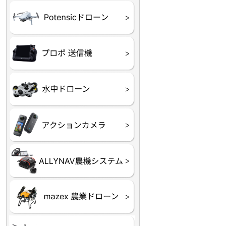
ATOM SE
プロポ
プロポバッテリー・ア
テレメトリーシステム
セサリー他
CHASING M２シリー
GLADIUS MINI S
CHASING Dory
CHASING F1
CHASING 修理部品
Insta360
INSTA×BETA SMO
AKASO
アクションカメラアク
セサリ
トラクター自動操舵シ
Taurus80E（タウラス
Aries300N（アリエス
ステム
80E 自動草刈機）
300N スピードスプレーヤー）
飛助15 機体
飛助15 部品