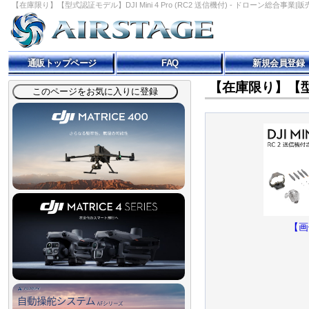
【在庫限り】【型式認証モデル】DJI Mini 4 Pro (RC2 送信機付) - ドローン総合事業|販売|DJ
通販トップページ
FAQ
新規会員登録
【在庫限り】【型式認
【画