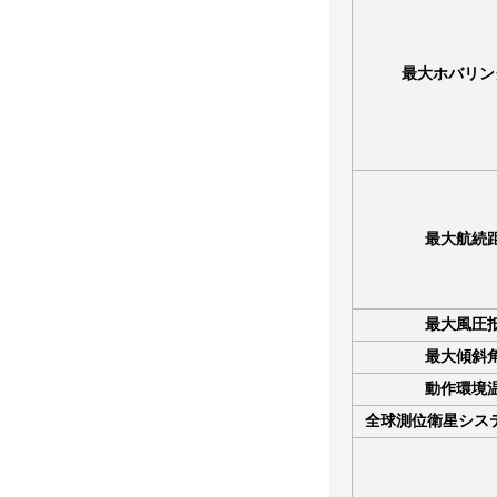
最大ホバリン
最大航続
最大風圧
最大傾斜
動作環境
全球測位衛星システム