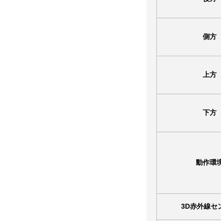
側方
上方
下方
動作環
3D赤外線セ