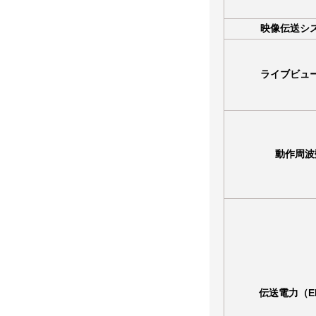
映像伝送シ
ライブビュ
動作周波
伝送電力（E