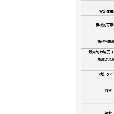
安定化機
機械的可動
操作可能
最大制御速度（
角度ぶれ
検知タイ
前方
後方