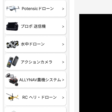
ATOM SE
プロポ
プロポバッテリー・ア
テレメトリーシステム
セサリー他
CHASING M２シリー
GLADIUS MINI S
CHASING Dory
CHASING F1
CHASING 修理部品
Insta360
INSTA×BETA SMO
AKASO
アクションカメラアク
セサリ
トラクター自動操舵シ
Taurus80E（タウラス
Aries300N（アリエス
ステム
80E 自動草刈機）
300N スピードスプレーヤー）
ヘリコプター
ホビー用 ドローン