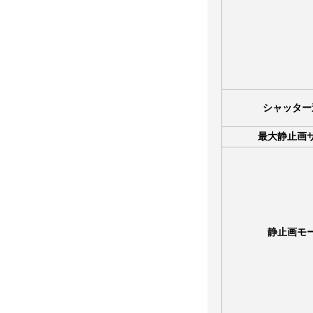
シャッター
最大静止画
静止画モ