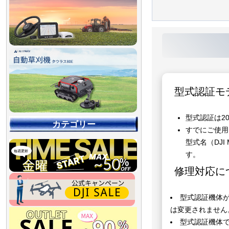
型式認証モ
型式認証は2
カテゴリー
すでにご使用
型式名（DJI
す。
修理対応に
型式認証機体
は変更されません
【90％OFF最終処分
【店舗展示品処分】
【～30％OFF】
【～50％OFF】
【～75％OFF】
型式認証機体