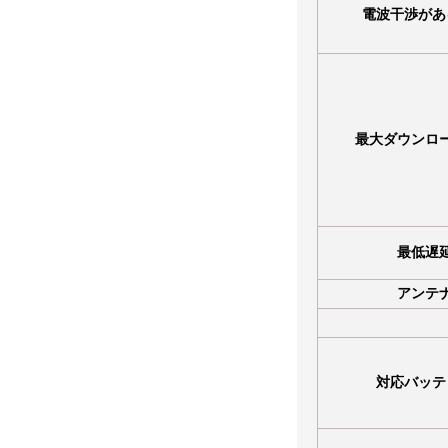
電波干渉があ
最大ダウンロ
最低遅
アンテ
対応バッテ