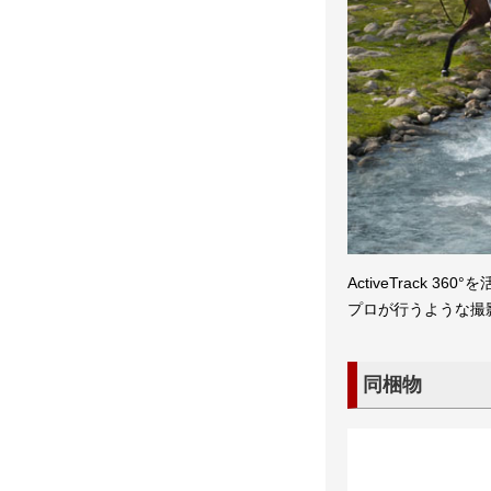
ActiveTrack
プロが行うような撮
同梱物