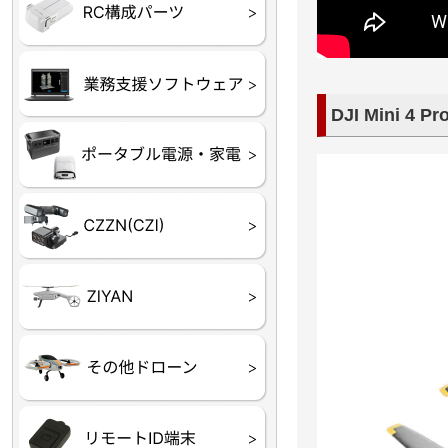
フライトコントローラー
フライトコントローラー
バッテリー・アクセサ
ブレード・プロペラ・
充電器・コネクタ・バ
受信機
ESC関連
サーボ・交換ギヤ・コ
モーター・ピニオン・
【本体】
【部品】
リー
アダプター
ランサー他
ード
ヒートシンク
未来システム工房
DJI
テラドローン
DJI Mini 4 Pr
ASAGAO
DJI Power
DJI ROMO
GL10
GL60
LP12
MP130
TH4
Shadow S3
ROVER3（トリコプタ
レース用 ドローン
各種メーカーパーツ一
ー）
覧