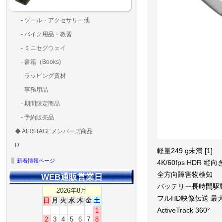
- ツール・アクセサリー他
ランディングパッド
固定系（グルー・バン
その他
アンテナ類
測定器・テスター・チ
LED（装飾・バッテリ
工具類
BOX・ケース・バッグ
メインブレード・プロ
- バイク用品・教習
ド・粘着）
ラ調整器具
ッカー類
アラーム）
- ミニセグウェイ
- 書籍（Books)
- ラッピング資材
- 事務用品
- 期間限定商品
- 予約販売品
◆ AIRSTAGEメンバーズ商品
ＡＩＲＳＴＡＧＥメンバ
ゴールドメンバーズ用
D
ズ用
ディーラー用
MG-1S 【S】
MG-1A 【A】
MG-1P 【R】
GS110(粒剤装置）【B】
T20
T25
T30
T10
Matrice 350 RTK
軽量249 g未満 [1]
新着情報ページ
4K/60fps HDR 縦
全方向障害物検知
WEB通販営業日
バッテリー長時間駆動 
2026年8月
フルHD映像伝送 最大20
日
月
火
水
木
金
土
1
ActiveTrack 360°
2
3
4
5
6
7
8