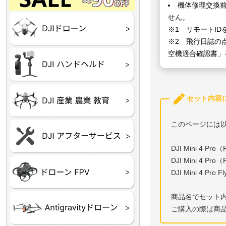
Final】OUTLET
OUTLET
OUTLET
OUTLET
OUTLET
機体修理交換
せん。
DJI Goggles シリーズ
DJI Neo シリーズ
DJI Lito シリーズ
DJI Flip
DJI Avata シリーズ
DJI Mavic シリーズ
DJI Phantom シリーズ
DJI Inspire シリーズ
DJI FPV
DJI Spark
Ryze TELLO
※1 リモートI
※2 飛行日誌の
空機適合確認書」
DJI OSMO シリーズ
DJI RONIN・DJI RS 
DJI Mic シリーズ
リーズ
DJI 産業用 ドローン
DJI 農業用 ドローン
DJI RoboMaster
セット内容
（測量・空撮）
（農薬散布）
このページには
DJI Care Refresh ドロ
DJI Care Refresh ハン
DJI Care Enterprise
DJI 定期点検サービス
ーン
ドヘルド
DJI Mini 4 P
DJI Mini 4 P
Air65
Air65 Ⅱ
Air75
Air75 Ⅱ
Aquila16
Aquila20
Meteor85
Beta65
Meteor65
Meteor75
Cetus
Pavo
Beta85X
Beta95X
HX100 SE
HX115
TWIG XL
BETAその他グッズ
FPV・ゴーグル・映像
DJI Mini 4 Pr
器関連品
商品名でセット
ご購入の際は商