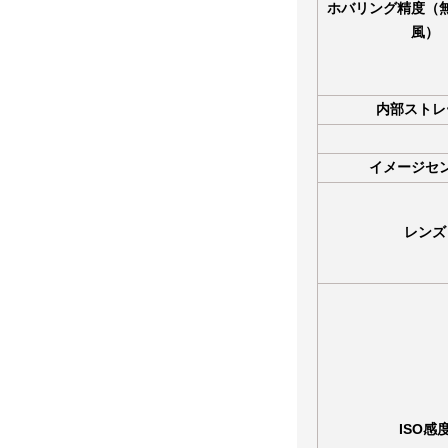
ホバリング精度（
風）
内部ストレ
イメージセ
レンズ
ISO感