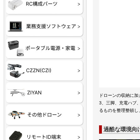
フライトコントローラー
フライトコントローラー
バッテリー・アクセサ
ブレード・プロペラ・
充電器・コネクタ・バ
受信機
ESC関連
サーボ・交換ギヤ・コ
モーター・ピニオン・
【本体】
【部品】
リー
アダプター
ランサー他
ード
ヒートシンク
未来システム工房
DJI
テラドローン
ASAGAO
DJI Power
DJI ROMO
GL10
GL60
LP12
MP130
TH4
Shadow S3
ドローンの収納に加
3、三脚、充電ハブ
るものを整理整頓し
ROVER3（トリコプタ
レース用 ドローン
各種メーカーパーツ一
ー）
覧
過酷な環境向