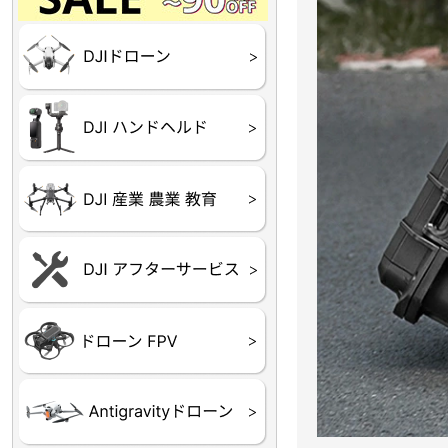
Final】OUTLET
OUTLET
OUTLET
OUTLET
OUTLET
DJI Goggles シリーズ
DJI Neo シリーズ
DJI Lito シリーズ
DJI Flip
DJI Avata シリーズ
DJI Mavic シリーズ
DJI Phantom シリーズ
DJI Inspire シリーズ
DJI FPV
DJI Spark
Ryze TELLO
DJI OSMO シリーズ
DJI RONIN・DJI RS 
DJI Mic シリーズ
リーズ
DJI 産業用 ドローン
DJI 農業用 ドローン
DJI RoboMaster
（測量・空撮）
（農薬散布）
DJI Care Refresh ドロ
DJI Care Refresh ハン
DJI Care Enterprise
DJI 定期点検サービス
ーン
ドヘルド
Air65
Air65 Ⅱ
Air75
Air75 Ⅱ
Aquila16
Aquila20
Meteor85
Beta65
Meteor65
Meteor75
Cetus
Pavo
Beta85X
Beta95X
HX100 SE
HX115
TWIG XL
BETAその他グッズ
FPV・ゴーグル・映像
器関連品