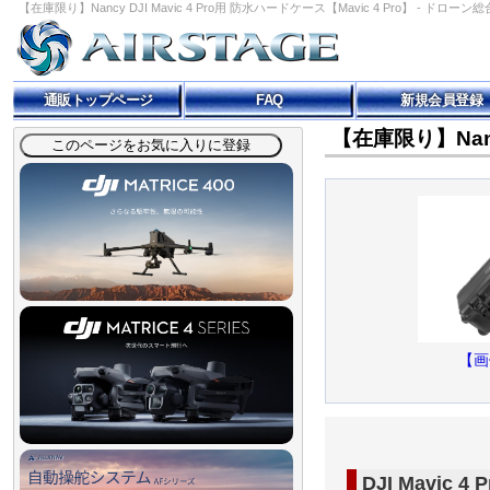
【在庫限り】Nancy DJI Mavic 4 Pro用 防水ハードケース【Mavic 4 Pro】 - ドローン総
通販トップページ
FAQ
新規会員登録
【在庫限り】Nancy
【画
DJI Mavic