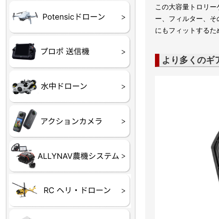
この大容量トロリーケー
ATOM SE
ー、フィルター、その
にもフィットするた
プロポ
プロポバッテリー・ア
テレメトリーシステム
セサリー他
より多くのギ
CHASING M２シリー
GLADIUS MINI S
CHASING Dory
CHASING F1
CHASING 修理部品
Insta360
INSTA×BETA SMO
AKASO
アクションカメラアク
セサリ
トラクター自動操舵シ
Taurus80E（タウラス
Aries300N（アリエス
ステム
80E 自動草刈機）
300N スピードスプレーヤー）
ヘリコプター
ホビー用 ドローン