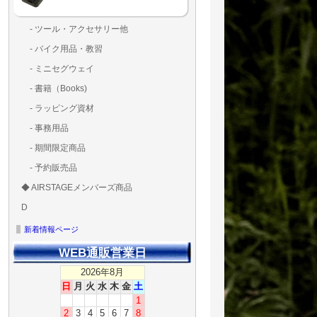
- ツール・アクセサリー他
ランディングパッド
固定系（グルー・バン
その他
アンテナ類
測定器・テスター・チ
LED（装飾・バッテリ
工具類
BOX・ケース・バッグ
メインブレード・プロ
- バイク用品・教習
ド・粘着）
ラ調整器具
ッカー類
アラーム）
- ミニセグウェイ
- 書籍（Books)
- ラッピング資材
- 事務用品
- 期間限定商品
- 予約販売品
◆ AIRSTAGEメンバーズ商品
ＡＩＲＳＴＡＧＥメンバ
ゴールドメンバーズ用
D
ズ用
ディーラー用
MG-1S 【S】
MG-1A 【A】
MG-1P 【R】
GS110(粒剤装置）【B】
T20
T25
T30
T10
Matrice 350 RTK
新着情報ページ
WEB通販営業日
2026年8月
日
月
火
水
木
金
土
1
2
3
4
5
6
7
8