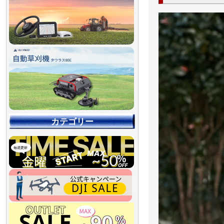
カテゴリー
【90％OFF最終処分
【店舗展示品処分】
【～30％OFF】
【～50％OFF】
【～75％OFF】