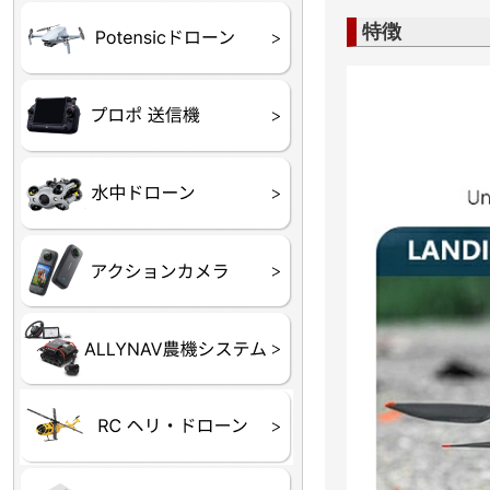
ATOM SE
特徴
プロポ
プロポバッテリー・ア
テレメトリーシステム
セサリー他
CHASING M２シリー
GLADIUS MINI S
CHASING Dory
CHASING F1
CHASING 修理部品
Insta360
INSTA×BETA SMO
AKASO
アクションカメラアク
セサリ
トラクター自動操舵シ
Taurus80E（タウラス
Aries300N（アリエス
ステム
80E 自動草刈機）
300N スピードスプレーヤー）
ヘリコプター
ホビー用 ドローン