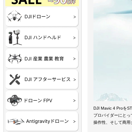
Final】OUTLET
OUTLET
OUTLET
OUTLET
OUTLET
DJI Goggles シリーズ
DJI Neo シリーズ
DJI Lito シリーズ
DJI Flip
DJI Avata シリーズ
DJI Mavic シリーズ
DJI Phantom シリーズ
DJI Inspire シリーズ
DJI FPV
DJI Spark
Ryze TELLO
DJI OSMO シリーズ
DJI RONIN・DJI RS 
DJI Mic シリーズ
リーズ
DJI 産業用 ドローン
DJI 農業用 ドローン
DJI RoboMaster
（測量・空撮）
（農薬散布）
DJI Care Refresh ドロ
DJI Care Refresh ハン
DJI Care Enterprise
DJI 定期点検サービス
ーン
ドヘルド
Air65
Air65 Ⅱ
Air75
Air75 Ⅱ
Aquila16
Aquila20
Meteor85
Beta65
Meteor65
Meteor75
Cetus
Pavo
Beta85X
Beta95X
HX100 SE
HX115
TWIG XL
BETAその他グッズ
FPV・ゴーグル・映像
器関連品
DJI Mavic 
プロバイダーにとっ
操作性、そして商用