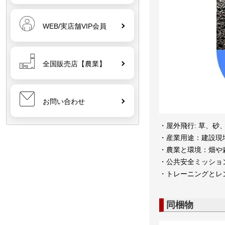
WEB/実店舗VIP会員
全国販売店【農業】
お問い合わせ
・屋外飛行: 草、
・産業用途：建設現
・農業と環境：畑や
・公共安全ミッショ
・トレーニングとレ
同梱物