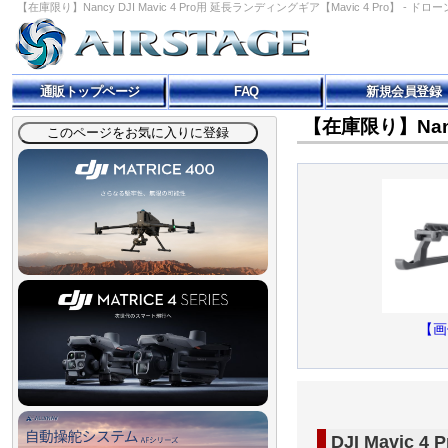
【在庫限り】Nancy DJI Mavic 4 Pro用 延長ランディングギア【Mavic 4 Pro】 - ドロー
通販トップページ
FAQ
新規会員登録
【在庫限り】Nancy
【画
DJI Mavic