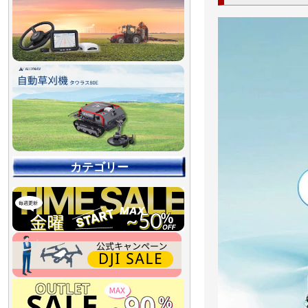
カテゴリー
【90％OFF最終処分
【店舗展示品処分】
【～30％OFF】
【～50％OFF】
【～75％OFF】