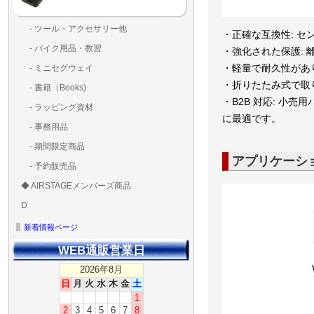
- ツール・アクセサリー他
・正確な互換性: セン
ランディングパッド
固定系（グルー・バン
その他
アンテナ類
測定器・テスター・チ
LED（装飾・バッテリ
工具類
BOX・ケース・バッグ
メインブレード・プロ
- バイク用品・教習
・強化された保護: 
ド・粘着）
ラ調整器具
ッカー類
アラーム）
・軽量で耐久性があ
- ミニセグウェイ
・折りたたみ式で取
- 書籍（Books)
・B2B 対応: 小
- ラッピング資材
に最適です。
- 事務用品
- 期間限定商品
アプリケーシ
- 予約販売品
◆ AIRSTAGEメンバーズ商品
ＡＩＲＳＴＡＧＥメンバ
ゴールドメンバーズ用
D
ズ用
ディーラー用
MG-1S 【S】
MG-1A 【A】
MG-1P 【R】
GS110(粒剤装置）【B】
T20
T25
T30
T10
Matrice 350 RTK
新着情報ページ
WEB通販営業日
2026年8月
日
月
火
水
木
金
土
1
2
3
4
5
6
7
8