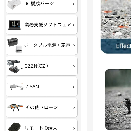
フライトコントローラー
フライトコントローラー
バッテリー・アクセサ
ブレード・プロペラ・
充電器・コネクタ・バ
受信機
ESC関連
サーボ・交換ギヤ・コ
モーター・ピニオン・
【本体】
【部品】
リー
アダプター
ランサー他
ード
ヒートシンク
未来システム工房
DJI
テラドローン
ASAGAO
DJI Power
DJI ROMO
GL10
GL60
LP12
MP130
TH4
Shadow S3
ROVER3（トリコプタ
レース用 ドローン
各種メーカーパーツ一
ー）
覧