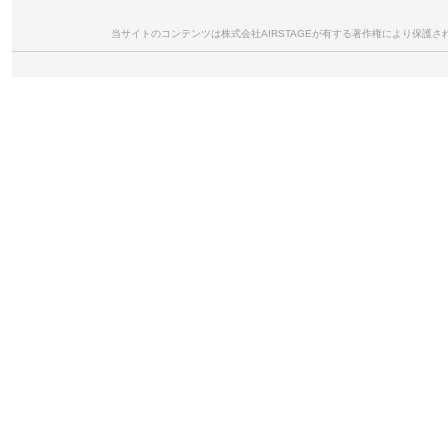
当サイトのコンテンツは株式会社AIRSTAGEが有する著作権により保