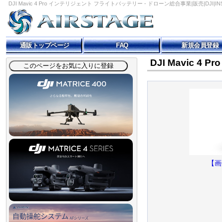
DJI Mavic 4 Pro インテリジェント フライトバッテリー - ドローン総合事業|販売|DJI|INST
通販トップページ
FAQ
新規会員登録
DJI Mavic 
【画