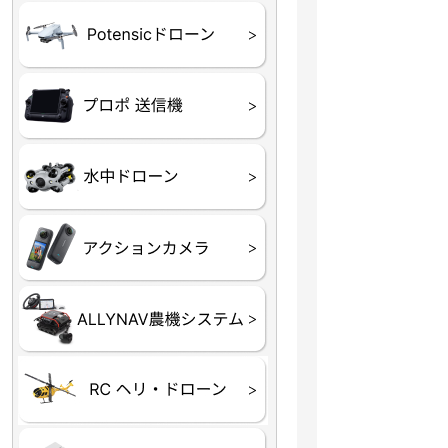
ATOM SE
プロポ
プロポバッテリー・ア
テレメトリーシステム
セサリー他
CHASING M２シリー
GLADIUS MINI S
CHASING Dory
CHASING F1
CHASING 修理部品
Insta360
INSTA×BETA SMO
AKASO
アクションカメラアク
セサリ
トラクター自動操舵シ
Taurus80E（タウラス
Aries300N（アリエス
ステム
80E 自動草刈機）
300N スピードスプレーヤー）
ヘリコプター
ホビー用 ドローン