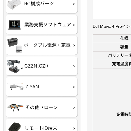
フライトコントローラー
フライトコントローラー
バッテリー・アクセサ
ブレード・プロペラ・
充電器・コネクタ・バ
受信機
ESC関連
サーボ・交換ギヤ・コ
モーター・ピニオン・
【本体】
【部品】
リー
アダプター
ランサー他
ード
ヒートシンク
未来システム工房
DJI
テラドローン
DJI Mavic 4 P
仕様
ASAGAO
DJI Power
DJI ROMO
容量
バッテリー
GL10
GL60
LP12
MP130
TH4
充電温度
Shadow S3
ROVER3（トリコプタ
レース用 ドローン
各種メーカーパーツ一
ー）
覧
充電時