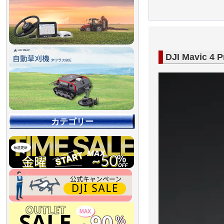
DJI Mavi
カテゴリー
【90％OFF最終処分
【店舗展示品処分】
【～30％OFF】
【～50％OFF】
【～75％OFF】