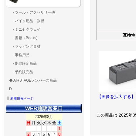
- ツール・アクセサリー他
ランディングパッド
固定系（グルー・バン
その他
アンテナ類
測定器・テスター・チ
LED（装飾・バッテリ
工具類
BOX・ケース・バッグ
メインブレード・プロ
- バイク用品・教習
ド・粘着）
ラ調整器具
ッカー類
アラーム）
- ミニセグウェイ
互換性
- 書籍（Books)
- ラッピング資材
- 事務用品
- 期間限定商品
- 予約販売品
◆ AIRSTAGEメンバーズ商品
ＡＩＲＳＴＡＧＥメンバ
ゴールドメンバーズ用
D
ズ用
ディーラー用
MG-1S 【S】
MG-1A 【A】
MG-1P 【R】
GS110(粒剤装置）【B】
T20
T25
T30
T10
Matrice 350 RTK
【画像を拡大する】
新着情報ページ
WEB通販営業日
この商品は 2025年
2026年8月
日
月
火
水
木
金
土
1
2
3
4
5
6
7
8