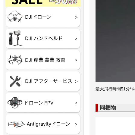
Final】OUTLET
OUTLET
OUTLET
OUTLET
OUTLET
DJI Goggles シリーズ
DJI Neo シリーズ
DJI Lito シリーズ
DJI Flip
DJI Avata シリーズ
DJI Mavic シリーズ
DJI Phantom シリーズ
DJI Inspire シリーズ
DJI FPV
DJI Spark
Ryze TELLO
DJI OSMO シリーズ
DJI RONIN・DJI RS 
DJI Mic シリーズ
リーズ
DJI 産業用 ドローン
DJI 農業用 ドローン
DJI RoboMaster
（測量・空撮）
（農薬散布）
DJI Care Refresh ドロ
DJI Care Refresh ハン
DJI Care Enterprise
DJI 定期点検サービス
ーン
ドヘルド
最大飛行時間51分
Air65
Air65 Ⅱ
Air75
Air75 Ⅱ
Aquila16
Aquila20
Meteor85
Beta65
Meteor65
Meteor75
Cetus
Pavo
Beta85X
Beta95X
HX100 SE
HX115
TWIG XL
BETAその他グッズ
FPV・ゴーグル・映像
器関連品
同梱物