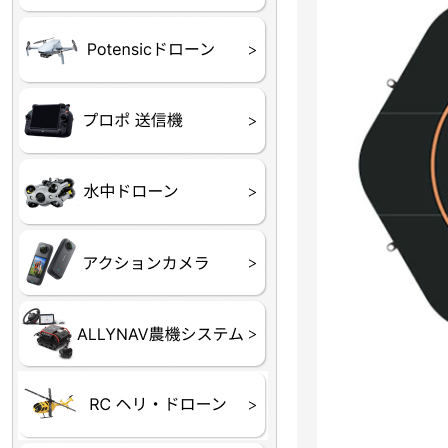
ATOM SE
プロポ
プロポバッテリー・ア
テレメトリーシステム
セサリー他
CHASING M２シリー
GLADIUS MINI S
CHASING Dory
CHASING F1
CHASING 修理部品
Insta360
INSTA×BETA SMO
AKASO
アクションカメラアク
セサリ
トラクター自動操舵シ
Taurus80E（タウラス
Aries300N（アリエス
ステム
80E 自動草刈機）
300N スピードスプレーヤー）
ヘリコプター
ホビー用 ドローン