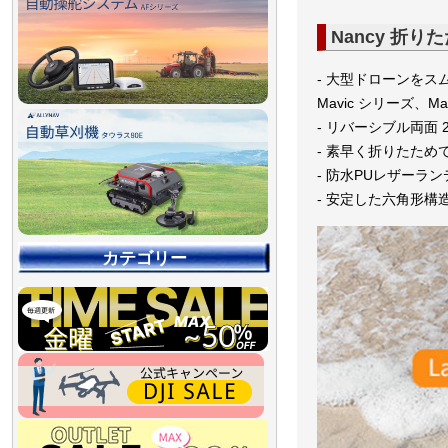
Nancy 折
- 大型ドローンを
Mavic シリーズ、M
- リバーシブル両面 
- 素早く折りたため
- 防水PUレザーラ
- 安定した六角形
カテゴリー
【90％OFF最終処分
【店舗展示品処分】
【～30％OFF】
【～50％OFF】
【～75％OFF】