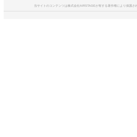
当サイトのコンテンツは株式会社AIRSTAGEが有する著作権により保