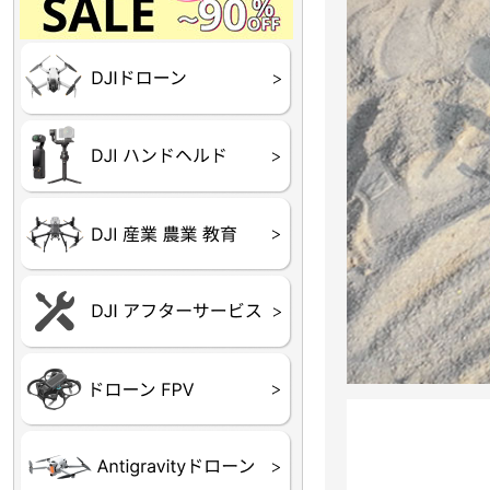
Final】OUTLET
OUTLET
OUTLET
OUTLET
OUTLET
DJI Goggles シリーズ
DJI Neo シリーズ
DJI Lito シリーズ
DJI Flip
DJI Avata シリーズ
DJI Mavic シリーズ
DJI Phantom シリーズ
DJI Inspire シリーズ
DJI FPV
DJI Spark
Ryze TELLO
DJI OSMO シリーズ
DJI RONIN・DJI RS 
DJI Mic シリーズ
リーズ
DJI 産業用 ドローン
DJI 農業用 ドローン
DJI RoboMaster
（測量・空撮）
（農薬散布）
DJI Care Refresh ドロ
DJI Care Refresh ハン
DJI Care Enterprise
DJI 定期点検サービス
ーン
ドヘルド
Air65
Air65 Ⅱ
Air75
Air75 Ⅱ
Aquila16
Aquila20
Meteor85
Beta65
Meteor65
Meteor75
Cetus
Pavo
Beta85X
Beta95X
HX100 SE
HX115
TWIG XL
BETAその他グッズ
FPV・ゴーグル・映像
器関連品