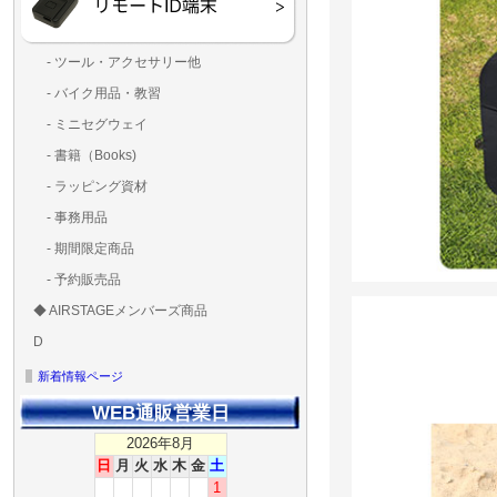
- ツール・アクセサリー他
ランディングパッド
固定系（グルー・バン
その他
アンテナ類
測定器・テスター・チ
LED（装飾・バッテリ
工具類
BOX・ケース・バッグ
メインブレード・プロ
- バイク用品・教習
ド・粘着）
ラ調整器具
ッカー類
アラーム）
- ミニセグウェイ
- 書籍（Books)
- ラッピング資材
- 事務用品
- 期間限定商品
- 予約販売品
◆ AIRSTAGEメンバーズ商品
ＡＩＲＳＴＡＧＥメンバ
ゴールドメンバーズ用
D
ズ用
ディーラー用
MG-1S 【S】
MG-1A 【A】
MG-1P 【R】
GS110(粒剤装置）【B】
T20
T25
T30
T10
Matrice 350 RTK
新着情報ページ
WEB通販営業日
2026年8月
日
月
火
水
木
金
土
1