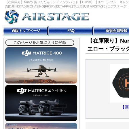
【在庫限り】Nancy 折りたたみランディングパッド【110cm】【リバーシブル オレンジ・ブラック/
売|DJI|INSTA360|CHASING|FRSKY|BETAFPV日本正規代理 AIRSTAGE (エアステージ)
通販トップページ
FAQ
新規会員登録
【在庫限り】Na
エロー・ブラック】【ペ
【画