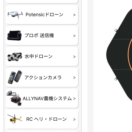
ATOM SE
プロポ
プロポバッテリー・ア
テレメトリーシステム
セサリー他
CHASING M２シリー
GLADIUS MINI S
CHASING Dory
CHASING F1
CHASING 修理部品
Insta360
INSTA×BETA SMO
AKASO
アクションカメラアク
セサリ
トラクター自動操舵シ
Taurus80E（タウラス
Aries300N（アリエス
ステム
80E 自動草刈機）
300N スピードスプレーヤー）
ヘリコプター
ホビー用 ドローン