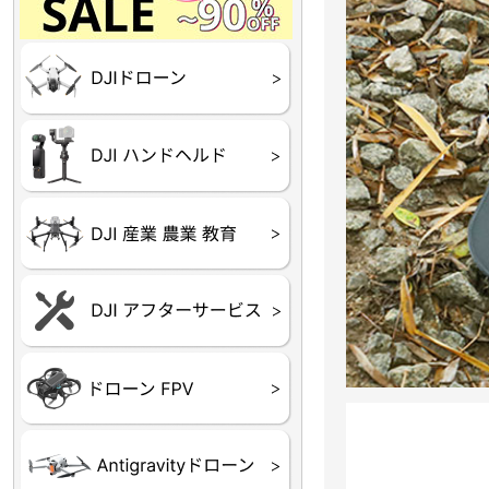
Final】OUTLET
OUTLET
OUTLET
OUTLET
OUTLET
DJI Goggles シリーズ
DJI Neo シリーズ
DJI Lito シリーズ
DJI Flip
DJI Avata シリーズ
DJI Mavic シリーズ
DJI Phantom シリーズ
DJI Inspire シリーズ
DJI FPV
DJI Spark
Ryze TELLO
DJI OSMO シリーズ
DJI RONIN・DJI RS 
DJI Mic シリーズ
リーズ
DJI 産業用 ドローン
DJI 農業用 ドローン
DJI RoboMaster
（測量・空撮）
（農薬散布）
DJI Care Refresh ドロ
DJI Care Refresh ハン
DJI Care Enterprise
DJI 定期点検サービス
ーン
ドヘルド
Air65
Air65 Ⅱ
Air75
Air75 Ⅱ
Aquila16
Aquila20
Meteor85
Beta65
Meteor65
Meteor75
Cetus
Pavo
Beta85X
Beta95X
HX100 SE
HX115
TWIG XL
BETAその他グッズ
FPV・ゴーグル・映像
器関連品