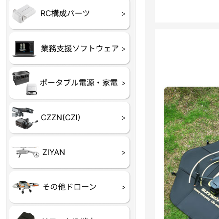
フライトコントローラー
フライトコントローラー
バッテリー・アクセサ
ブレード・プロペラ・
充電器・コネクタ・バ
受信機
ESC関連
サーボ・交換ギヤ・コ
モーター・ピニオン・
【本体】
【部品】
リー
アダプター
ランサー他
ード
ヒートシンク
未来システム工房
DJI
テラドローン
ASAGAO
DJI Power
DJI ROMO
GL10
GL60
LP12
MP130
TH4
Shadow S3
ROVER3（トリコプタ
レース用 ドローン
各種メーカーパーツ一
ー）
覧