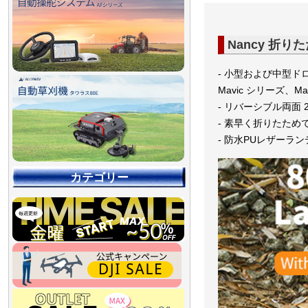
Nancy 折
- 小型および中型ド
Mavic シリーズ、M
- リバーシブル両面 
- 素早く折りたため
- 防水PUレザーラ
カテゴリー
【90％OFF最終処分
【店舗展示品処分】
【～30％OFF】
【～50％OFF】
【～75％OFF】