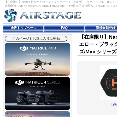
【在庫限り】Nancy 折りたたみランディングパッド【80cm】【リバーシブル オレンジ・ブラック
事業|販売|DJI|INSTA360|CHASING|FRSKY|BETAFPV日本正規代理 AIRSTAGE (エア
通販トップページ
FAQ
新規会員登録
【在庫限り】Na
エロー・ブラック】
ズ/Mini シリーズ/
【画