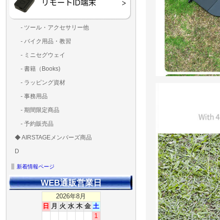
- ツール・アクセサリー他
ランディングパッド
固定系（グルー・バン
その他
アンテナ類
測定器・テスター・チ
LED（装飾・バッテリ
工具類
BOX・ケース・バッグ
メインブレード・プロ
- バイク用品・教習
ド・粘着）
ラ調整器具
ッカー類
アラーム）
- ミニセグウェイ
- 書籍（Books)
- ラッピング資材
- 事務用品
- 期間限定商品
- 予約販売品
◆ AIRSTAGEメンバーズ商品
ＡＩＲＳＴＡＧＥメンバ
ゴールドメンバーズ用
D
ズ用
ディーラー用
MG-1S 【S】
MG-1A 【A】
MG-1P 【R】
GS110(粒剤装置）【B】
T20
T25
T30
T10
Matrice 350 RTK
新着情報ページ
WEB通販営業日
2026年8月
日
月
火
水
木
金
土
1