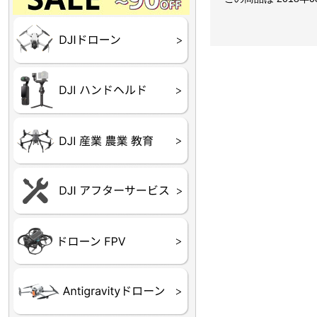
Final】OUTLET
OUTLET
OUTLET
OUTLET
OUTLET
DJI Goggles シリーズ
DJI Neo シリーズ
DJI Lito シリーズ
DJI Flip
DJI Avata シリーズ
DJI Mavic シリーズ
DJI Phantom シリーズ
DJI Inspire シリーズ
DJI FPV
DJI Spark
Ryze TELLO
DJI OSMO シリーズ
DJI RONIN・DJI RS 
DJI Mic シリーズ
リーズ
DJI 産業用 ドローン
DJI 農業用 ドローン
DJI RoboMaster
（測量・空撮）
（農薬散布）
DJI Care Refresh ドロ
DJI Care Refresh ハン
DJI Care Enterprise
DJI 定期点検サービス
ーン
ドヘルド
Air65
Air65 Ⅱ
Air75
Air75 Ⅱ
Aquila16
Aquila20
Meteor85
Beta65
Meteor65
Meteor75
Cetus
Pavo
Beta85X
Beta95X
HX100 SE
HX115
TWIG XL
BETAその他グッズ
FPV・ゴーグル・映像
器関連品