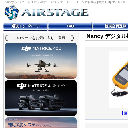
Nancy デジタル風速計 温度計 風速スケール - ドローン総合事業|販売|DJI|INSTA360|CH
通販トップページ
FAQ
新規会員登録
Nancy デジ
【画