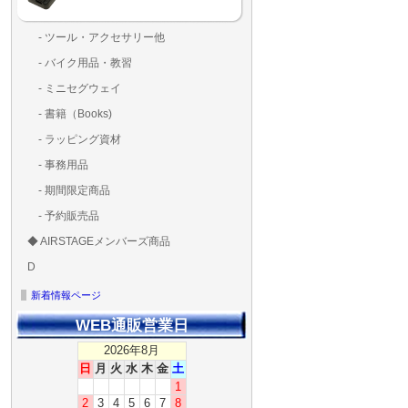
- ツール・アクセサリー他
ランディングパッド
固定系（グルー・バン
その他
アンテナ類
測定器・テスター・チ
LED（装飾・バッテリ
工具類
BOX・ケース・バッグ
メインブレード・プロ
- バイク用品・教習
ド・粘着）
ラ調整器具
ッカー類
アラーム）
- ミニセグウェイ
- 書籍（Books)
- ラッピング資材
- 事務用品
- 期間限定商品
- 予約販売品
◆ AIRSTAGEメンバーズ商品
ＡＩＲＳＴＡＧＥメンバ
ゴールドメンバーズ用
D
ズ用
ディーラー用
MG-1S 【S】
MG-1A 【A】
MG-1P 【R】
GS110(粒剤装置）【B】
T20
T25
T30
T10
Matrice 350 RTK
新着情報ページ
WEB通販営業日
2026年8月
日
月
火
水
木
金
土
1
2
3
4
5
6
7
8