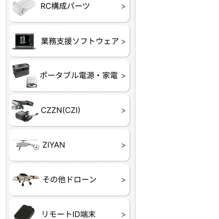
フライトコントローラー
フライトコントローラー
バッテリー・アクセサ
ブレード・プロペラ・
充電器・コネクタ・バ
受信機
ESC関連
サーボ・交換ギヤ・コ
モーター・ピニオン・
【本体】
【部品】
リー
アダプター
ランサー他
ード
ヒートシンク
未来システム工房
DJI
テラドローン
ASAGAO
DJI Power
DJI ROMO
GL10
GL60
LP12
MP130
TH4
Shadow S3
ROVER3（トリコプタ
レース用 ドローン
各種メーカーパーツ一
ー）
覧