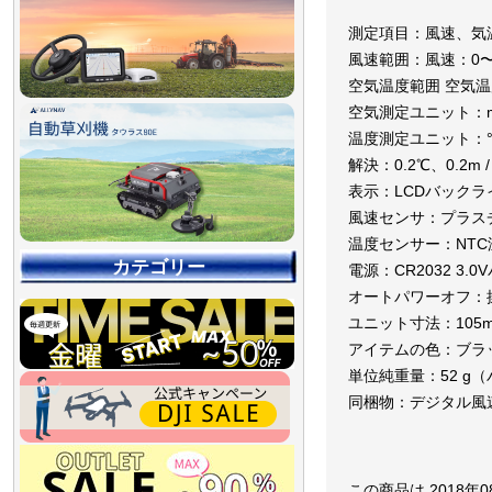
測定項目：風速、気
風速範囲：風速：0〜3
空気温度範囲 空気温度
空気測定ユニット：m 
温度測定ユニット：°C
解決：0.2℃、0.2m /
表示：LCDバック
風速センサ：プラス
温度センサー：NTC
カテゴリー
電源：CR2032 3.
オートパワーオフ：
ユニット寸法：105m
アイテムの色：ブラ
単位純重量：52 g
同梱物：デジタル風
【90％OFF最終処分
【店舗展示品処分】
【～30％OFF】
【～50％OFF】
【～75％OFF】
この商品は 2018年