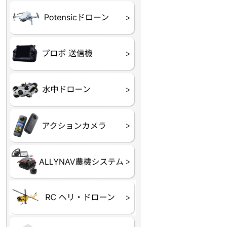
ATOM SE
プロポ
プロポバッテリー・ア
テレメトリーシステム
セサリー他
CHASING M２シリー
GLADIUS MINI S
CHASING Dory
CHASING F1
CHASING 修理部品
Insta360
INSTA×BETA SMO
AKASO
アクションカメラアク
セサリ
トラクター自動操舵シ
Taurus80E（タウラス
Aries300N（アリエス
ステム
80E 自動草刈機）
300N スピードスプレーヤー）
ヘリコプター
ホビー用 ドローン