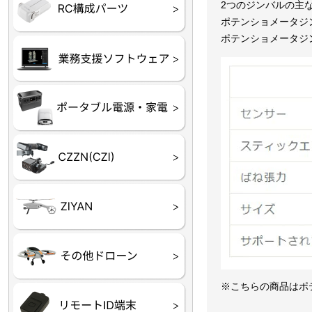
フライトコントローラー
フライトコントローラー
バッテリー・アクセサ
ブレード・プロペラ・
充電器・コネクタ・バ
受信機
ESC関連
サーボ・交換ギヤ・コ
モーター・ピニオン・
2つのジンバルの主
【本体】
【部品】
リー
アダプター
ランサー他
ード
ヒートシンク
ポテンショメータジ
ポテンショメータジ
未来システム工房
DJI
テラドローン
ASAGAO
DJI Power
DJI ROMO
GL10
GL60
LP12
MP130
TH4
Shadow S3
ROVER3（トリコプタ
レース用 ドローン
各種メーカーパーツ一
ー）
覧
※こちらの商品はポ