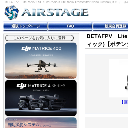
BETAFPV LiteRadio 2 SE / LiteRadio 3 LiteRadio Transmitter Nan
通販トップページ
FAQ
新規会員登録
BETAFPV LiteR
ィック)【ポテン
【画