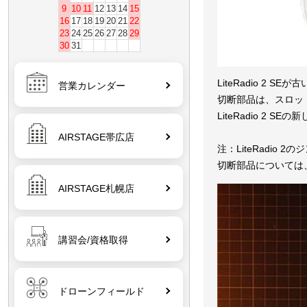
9
10
11
12
13
14
15
16
17
18
19
20
21
22
23
24
25
26
27
28
29
30
31
LiteRadio 
営業カレンダー
切断部品は、スロッ
LiteRadio 2
AIRSTAGE帯広店
注：LiteRadi
切断部品については、古
AIRSTAGE札幌店
講習会/資格取得
ドローンフィールド