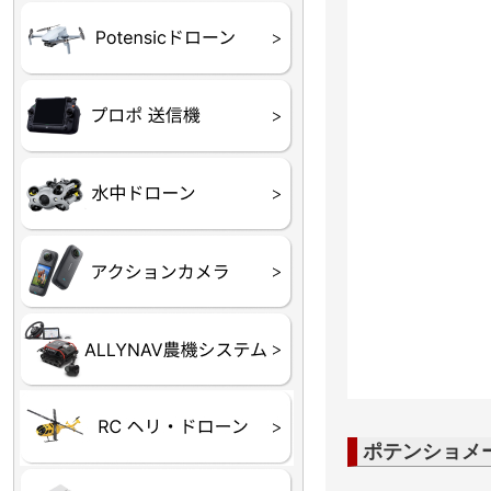
ATOM SE
プロポ
プロポバッテリー・ア
テレメトリーシステム
セサリー他
CHASING M２シリー
GLADIUS MINI S
CHASING Dory
CHASING F1
CHASING 修理部品
Insta360
INSTA×BETA SMO
AKASO
アクションカメラアク
セサリ
トラクター自動操舵シ
Taurus80E（タウラス
Aries300N（アリエス
ステム
80E 自動草刈機）
300N スピードスプレーヤー）
ヘリコプター
ホビー用 ドローン
ポテンショメ