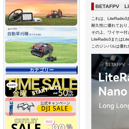
BETAFPV Lit
これは、LiteRad
耐久性に優れており
その上、ワイヤー付
LiteRadio3ま
このジンバルは優れ
カテゴリー
【90％OFF最終処分
【店舗展示品処分】
【～30％OFF】
【～50％OFF】
【～75％OFF】