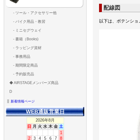
配線図
- ツール・アクセサリー他
ランディングパッド
固定系（グルー・バン
その他
アンテナ類
測定器・テスター・チ
LED（装飾・バッテリ
工具類
BOX・ケース・バッグ
メインブレード・プロ
以下は、ポテンショメー
- バイク用品・教習
ド・粘着）
ラ調整器具
ッカー類
アラーム）
- ミニセグウェイ
- 書籍（Books)
- ラッピング資材
- 事務用品
- 期間限定商品
- 予約販売品
◆ AIRSTAGEメンバーズ商品
ＡＩＲＳＴＡＧＥメンバ
ゴールドメンバーズ用
D
ズ用
ディーラー用
MG-1S 【S】
MG-1A 【A】
MG-1P 【R】
GS110(粒剤装置）【B】
T20
T25
T30
T10
Matrice 350 RTK
新着情報ページ
WEB通販営業日
2026年8月
日
月
火
水
木
金
土
1
2
3
4
5
6
7
8