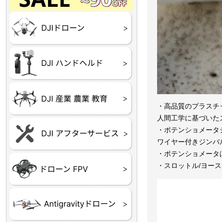
Final】OUTLET
OUTLET
OUTLET
OUTLET
OUTLET
DJI Goggles シリーズ
DJI Neo シリーズ
DJI Lito シリーズ
DJI Flip
DJI Avata シリーズ
DJI Mavic シリーズ
DJI Phantom シリーズ
DJI Inspire シリーズ
DJI FPV
DJI Spark
Ryze TELLO
DJI OSMO シリーズ
DJI RONIN・DJI RS 
DJI Mic シリーズ
リーズ
DJI 産業用 ドローン
DJI 農業用 ドローン
DJI RoboMaster
（測量・空撮）
（農薬散布）
・高品質のプラスチ
人間工学に基づいた
DJI Care Refresh ドロ
DJI Care Refresh ハン
DJI Care Enterprise
DJI 定期点検サービス
・ポテンショメータ
ーン
ドヘルド
ワイヤー付きジンバ
・ポテンショメータ
Air65
Air65 Ⅱ
Air75
Air75 Ⅱ
Aquila16
Aquila20
Meteor85
Beta65
Meteor65
Meteor75
Cetus
Pavo
Beta85X
Beta95X
HX100 SE
HX115
TWIG XL
BETAその他グッズ
FPV・ゴーグル・映像
・スロットル/ヨー
器関連品