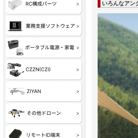
フライトコントローラー
フライトコントローラー
バッテリー・アクセサ
ブレード・プロペラ・
充電器・コネクタ・バ
受信機
ESC関連
サーボ・交換ギヤ・コ
モーター・ピニオン・
いろんなアン
【本体】
【部品】
リー
アダプター
ランサー他
ード
ヒートシンク
未来システム工房
DJI
テラドローン
ASAGAO
DJI Power
DJI ROMO
GL10
GL60
LP12
MP130
TH4
Shadow S3
ROVER3（トリコプタ
レース用 ドローン
各種メーカーパーツ一
ー）
覧