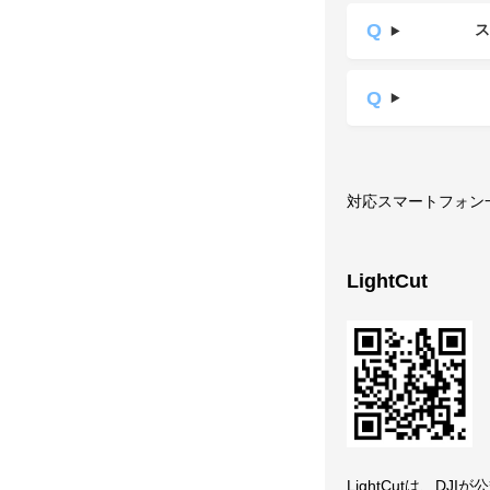
ス
対応スマートフォ
LightCut
LightCutは、D