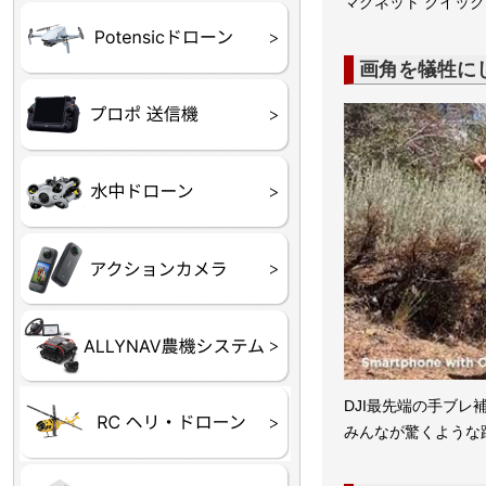
マグネット クイッ
ATOM SE
画角を犠牲に
プロポ
プロポバッテリー・ア
テレメトリーシステム
セサリー他
CHASING M２シリー
GLADIUS MINI S
CHASING Dory
CHASING F1
CHASING 修理部品
Insta360
INSTA×BETA SMO
AKASO
アクションカメラアク
セサリ
トラクター自動操舵シ
Taurus80E（タウラス
Aries300N（アリエス
ステム
80E 自動草刈機）
300N スピードスプレーヤー）
DJI最先端の手ブ
ヘリコプター
ホビー用 ドローン
みんなが驚くような