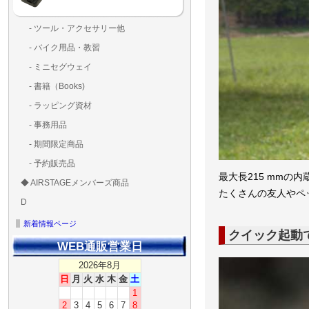
- ツール・アクセサリー他
ランディングパッド
固定系（グルー・バン
その他
アンテナ類
測定器・テスター・チ
LED（装飾・バッテリ
工具類
BOX・ケース・バッグ
メインブレード・プロ
- バイク用品・教習
ド・粘着）
ラ調整器具
ッカー類
アラーム）
- ミニセグウェイ
- 書籍（Books)
- ラッピング資材
- 事務用品
- 期間限定商品
- 予約販売品
最大長215 mm
◆ AIRSTAGEメンバーズ商品
ＡＩＲＳＴＡＧＥメンバ
ゴールドメンバーズ用
たくさんの友人やペ
D
ズ用
ディーラー用
MG-1S 【S】
MG-1A 【A】
MG-1P 【R】
GS110(粒剤装置）【B】
T20
T25
T30
T10
Matrice 350 RTK
新着情報ページ
クイック起動
WEB通販営業日
2026年8月
日
月
火
水
木
金
土
1
2
3
4
5
6
7
8