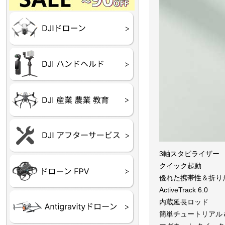
Final】OUTLET
OUTLET
OUTLET
OUTLET
OUTLET
DJI Goggles シリーズ
DJI Neo シリーズ
DJI Lito シリーズ
DJI Flip
DJI Avata シリーズ
DJI Mavic シリーズ
DJI Phantom シリーズ
DJI Inspire シリーズ
DJI FPV
DJI Spark
Ryze TELLO
DJI OSMO シリーズ
DJI RONIN・DJI RS 
DJI Mic シリーズ
リーズ
DJI 産業用 ドローン
DJI 農業用 ドローン
DJI RoboMaster
（測量・空撮）
（農薬散布）
DJI Care Refresh ドロ
DJI Care Refresh ハン
DJI Care Enterprise
DJI 定期点検サービス
ーン
ドヘルド
3軸スタビライザー
Air65
Air65 Ⅱ
Air75
Air75 Ⅱ
Aquila16
Aquila20
Meteor85
Beta65
Meteor65
Meteor75
Cetus
Pavo
Beta85X
Beta95X
HX100 SE
HX115
TWIG XL
BETAその他グッズ
FPV・ゴーグル・映像
クイック起動
器関連品
優れた携帯性＆折り
ActiveTrack 6.0
内蔵延長ロッド
簡単チュートリアル