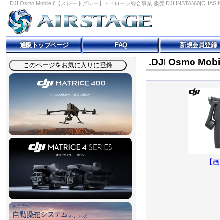
.DJI Osmo Mobile 6【スレートグレー】 - ドローン総合事業|販売|DJI|INSTA360|CHA
通販トップページ
FAQ
新規会員登録
.DJI Osmo M
【画