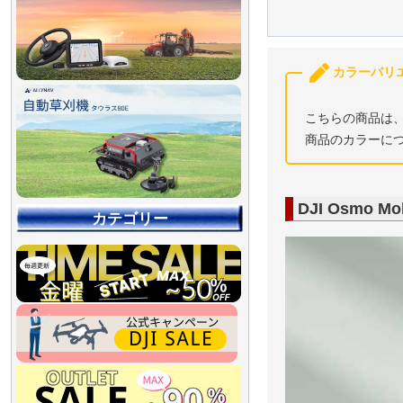
カラーバリ
こちらの商品は
商品のカラーに
DJI Osmo Mob
カテゴリー
【90％OFF最終処分
【店舗展示品処分】
【～30％OFF】
【～50％OFF】
【～75％OFF】